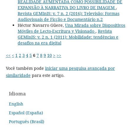
REALIDADE AUMENTADA COMO POSSIBILIDADE DE
EXPANSÃO À NARRATIVA DO LIVRO DE IMAGEM
,
Revista GEMInIS: v. 7 n. 2 (2016): Televisão: Formas
Audiovisuais de Ficção e Documentário n.2
Héctor Navarro Güere,
Una Mirada sobre Dispositivos
Móviles de Lecto-Escritura y Visionado
,
Revista
GEMInIS: v. 2 n. 1 (2011): Mobilidade: tendências e
desafios na era digital
<<
<
1
2
3
4
5
6
7
8
9
10
>
>>
Você também pode
iniciar uma pesquisa avançada por
similaridade
para este artigo.
Idioma
English
Español (España)
Português (Brasil)