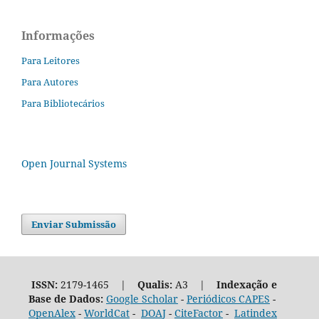
Informações
Para Leitores
Para Autores
Para Bibliotecários
Open Journal Systems
Enviar Submissão
ISSN:
2179-1465 |
Qualis:
A3 |
Indexação e
Base de Dados:
Google Scholar
-
Periódicos CAPES
-
OpenAlex
-
WorldCat
-
DOAJ
-
CiteFactor
-
Latindex