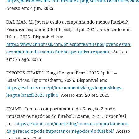
https://periodicos.ifrs.edu.br/index.php/ScientiaTec/article/vie
Acesso em: 4 jun. 2025.
DAL MAS, M. Jovens estão acompanhando menos futebol?
Pesquisa responde. CNN Brasil, 13 jul. 2025. Atualizado em:
16 jul. 2025. Disponível em:
https://www.cnnbrasil.com.br/esportes/futebol/jovens-estao-
acompanhando-menos-futebol-pesquisa-responde
. Acesso
em: 25 ago. 2025.
ESPORTS CHARTS. Kings League Brazil 2025 Split 1 –
Estatísticas. Esports Charts, 2025. Disponível em:
https://escharts.com/pt/tournaments/kings-league/kings-
league-brazil-2025-split-1
. Acesso em: 20 set. 2025.
EXAME. Como o comportamento da Geração Z pode
impactar os negócios do futebol. Exame, 2023. Disponível
em:
https://exame.com/marketing/como-o-comportamento-
da-geracao-z-pode-impactar-os-negocios-do-futebol/
. Acesso
em: 25 ago. 2025.