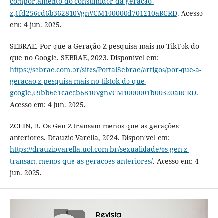
comportamento-do-consumidor-da-geracao-
z,6fd256cd6b362810VgnVCM100000d701210aRCRD
. Acesso
em: 4 jun. 2025.
SEBRAE. Por que a Geração Z pesquisa mais no TikTok do
que no Google. SEBRAE, 2023. Disponível em:
https://sebrae.com.br/sites/PortalSebrae/artigos/por-que-a-
geracao-z-pesquisa-mais-no-tiktok-do-que-
google,09bb6e1caecb6810VgnVCM1000001b00320aRCRD
.
Acesso em: 4 jun. 2025.
ZOLIN, B. Os Gen Z transam menos que as gerações
anteriores. Drauzio Varella, 2024. Disponível em:
https://drauziovarella.uol.com.br/sexualidade/os-gen-z-
transam-menos-que-as-geracoes-anteriores/
. Acesso em: 4
jun. 2025.