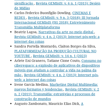
significação
,
Revista GEMInIS: v. 6 n. 1 (2015): Design
de Mídias
Carlos Federico Buonfiglio Dowling,
CINEMAS E
REDES
,
Revista GEMInIS: v. 9 n. 3 (2018): III Jornada
Internacional GEMInIS (JIG 2018): Entretenimento
Transmídia Multiplataforma
Beatriz Lagoa,
Narrativas da arte no meio digital
,
Revista GEMInIS: v. 4 n. 2 (2013): Internet pós-web: a
internet das coisas
Sandra Portella Montardo, Claiton Borges da Silva,
PLATAFORMIZAÇÃO DA PRODUÇÃO CULTURAL NO
YOUTUBE
,
Revista GEMInIS: v. 14 n. 1 (2023)
Arlete Eni Granero, Tatiane Cione Couto,
Consumo no
ciberespaço: a explosão de aplicativos de dispositivos
móveis que ajudam a controlar a vida na palma da
mão
,
Revista GEMInIS: v. 4 n. 2 (2013): Internet pós-
web: a internet das coisas
Irene Garcia Medina,
Marketing Digital Multimedia:
nuevos formatos y tendencias
,
Revista GEMInIS: v. 2
n. 2 (2011): Transmídia: estratégias e processos de
construção de mundos
Augusto Zambonato, Maurício Elias Dick,
A