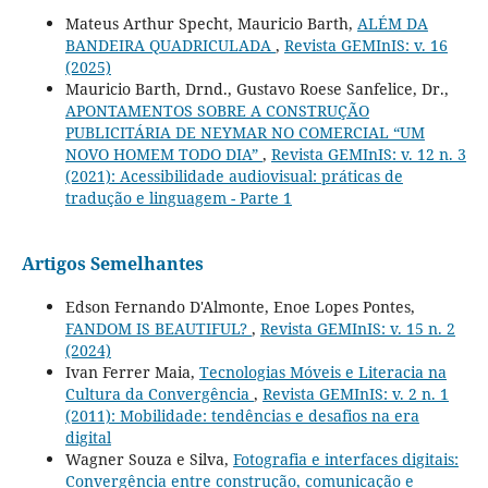
Mateus Arthur Specht, Mauricio Barth,
ALÉM DA
BANDEIRA QUADRICULADA
,
Revista GEMInIS: v. 16
(2025)
Mauricio Barth, Drnd., Gustavo Roese Sanfelice, Dr.,
APONTAMENTOS SOBRE A CONSTRUÇÃO
PUBLICITÁRIA DE NEYMAR NO COMERCIAL “UM
NOVO HOMEM TODO DIA”
,
Revista GEMInIS: v. 12 n. 3
(2021): Acessibilidade audiovisual: práticas de
tradução e linguagem - Parte 1
Artigos Semelhantes
Edson Fernando D'Almonte, Enoe Lopes Pontes,
FANDOM IS BEAUTIFUL?
,
Revista GEMInIS: v. 15 n. 2
(2024)
Ivan Ferrer Maia,
Tecnologias Móveis e Literacia na
Cultura da Convergência
,
Revista GEMInIS: v. 2 n. 1
(2011): Mobilidade: tendências e desafios na era
digital
Wagner Souza e Silva,
Fotografia e interfaces digitais:
Convergência entre construção, comunicação e