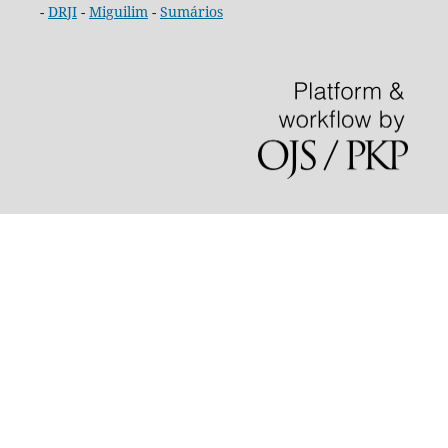
-
DRJI
-
Miguilim
-
Sumários