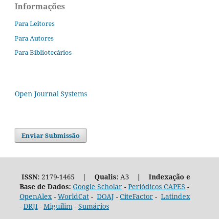
Informações
Para Leitores
Para Autores
Para Bibliotecários
Open Journal Systems
Enviar Submissão
ISSN:
2179-1465 |
Qualis:
A3 |
Indexação e
Base de Dados:
Google Scholar
-
Periódicos CAPES
-
OpenAlex
-
WorldCat
-
DOAJ
-
CiteFactor
-
Latindex
-
DRJI
-
Miguilim
-
Sumários