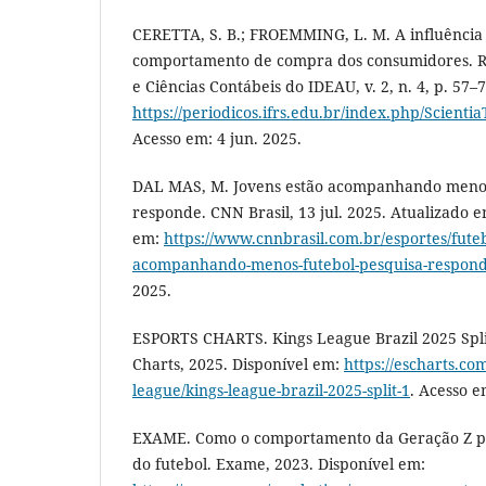
CERETTA, S. B.; FROEMMING, L. M. A influência
comportamento de compra dos consumidores. Re
e Ciências Contábeis do IDEAU, v. 2, n. 4, p. 57–
https://periodicos.ifrs.edu.br/index.php/Scientia
Acesso em: 4 jun. 2025.
DAL MAS, M. Jovens estão acompanhando menos
responde. CNN Brasil, 13 jul. 2025. Atualizado em
em:
https://www.cnnbrasil.com.br/esportes/futeb
acompanhando-menos-futebol-pesquisa-respon
2025.
ESPORTS CHARTS. Kings League Brazil 2025 Split 
Charts, 2025. Disponível em:
https://escharts.co
league/kings-league-brazil-2025-split-1
. Acesso e
EXAME. Como o comportamento da Geração Z po
do futebol. Exame, 2023. Disponível em: