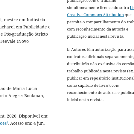
publicação, com o trabalho
simultaneamente licenciado sob a
Li
Creative Commons Attribution
que
l, mestre em Indústria
permite o compartilhamento do tra
bacharel em Publicidade e
com reconhecimento da autoria e
e Pós-graduação Stricto
publicação inicial nesta revista.
 Feevale (Novo
b. Autores têm autorização para ass
contratos adicionais separadamente
distribuição não-exclusiva da versã
trabalho publicada nesta revista (ex.
publicar em repositório instituciona
como capítulo de livro), com
ção de Maria Lúcia
reconhecimento de autoria e public
orto Alegre: Bookman,
inicial nesta revista.
t, 2020. Disponível em:
oes/
. Acesso em: 4 jun.