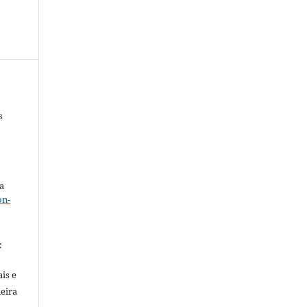
s
a
on-
.
:
is e
meira