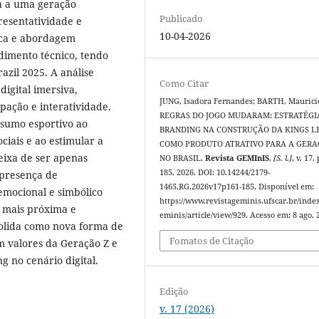
a a uma geração
Publicado
resentatividade e
10-04-2026
sica e abordagem
edimento técnico, tendo
azil 2025. A análise
Como Citar
digital imersiva,
JUNG, Isadora Fernandes; BARTH, Maurici
ipação e interatividade.
REGRAS DO JOGO MUDARAM: ESTRATÉGI
nsumo esportivo ao
BRANDING NA CONSTRUÇÃO DA KINGS 
iais e ao estimular a
COMO PRODUTO ATRATIVO PARA A GERA
eixa de ser apenas
NO BRASIL.
Revista GEMInIS
,
[S. l.]
, v. 17,
185, 2026. DOI: 10.14244/2179-
 presença de
1465.RG.2026v17p161-185. Disponível em:
 emocional e simbólico
https://www.revistageminis.ufscar.br/inde
 mais próxima e
eminis/article/view/929. Acesso em: 8 ago. 
solida como nova forma de
Fomatos de Citação
m valores da Geração Z e
 no cenário digital.
Edição
v. 17 (2026)