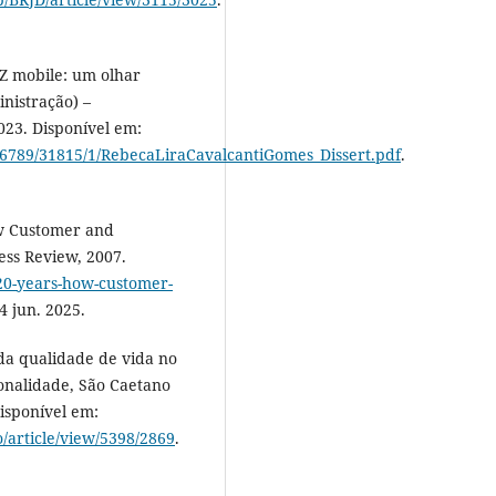
Z mobile: um olhar
nistração) –
023. Disponível em:
3456789/31815/1/RebecaLiraCavalcantiGomes_Dissert.pdf
.
w Customer and
ess Review, 2007.
-20-years-how-customer-
4 jun. 2025.
 da qualidade de vida no
ionalidade, São Caetano
Disponível em:
o/article/view/5398/2869
.