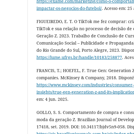
https://exame.com/marketing/como-o-comportam
impactar-os-negocios-do-futebol/
. Acesso em: 25 
FIGUEIREDO, E. T. O TikTok me fez comprar: cr
TikTok e sua relação no processo de decisão d
Geração Z. 2023. Trabalho de Conclusão de Cur
Comunicação Social – Publicidade e Propaganda
do Rio Grande do Sul, Porto Alegre, 2023. Dispo
https://lume.ufrgs.br/handle/10183/258877
. Ace
FRANCIS, T.; HOEFEL, F. True Gen: Generation Z 
companies. McKinsey & Company, 2018. Disponí
https://www.mckinsey.com/industries/consumer
insights/true-gen-generation-z-and-its-implicati
em: 4 jun. 2025.
GOLLO, S. S. Comportamento de compra e cons
moda da geração Z. Brazilian Journal of Developm
17418, set. 2019. DOI: 10.34117/bjdv5n9-058. Di
https://ojs.brazilianjournals.com.br/ojs/index.p