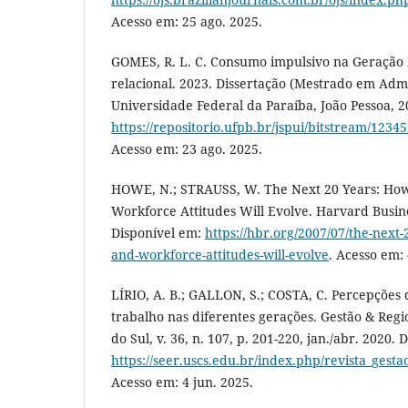
Acesso em: 25 ago. 2025.
GOMES, R. L. C. Consumo impulsivo na Geração 
relacional. 2023. Dissertação (Mestrado em Admi
Universidade Federal da Paraíba, João Pessoa, 2
https://repositorio.ufpb.br/jspui/bitstream/12
Acesso em: 23 ago. 2025.
HOWE, N.; STRAUSS, W. The Next 20 Years: Ho
Workforce Attitudes Will Evolve. Harvard Busin
Disponível em:
https://hbr.org/2007/07/the-next
and-workforce-attitudes-will-evolve
. Acesso em: 
LÍRIO, A. B.; GALLON, S.; COSTA, C. Percepções
trabalho nas diferentes gerações. Gestão & Reg
do Sul, v. 36, n. 107, p. 201-220, jan./abr. 2020. 
https://seer.uscs.edu.br/index.php/revista_gesta
Acesso em: 4 jun. 2025.