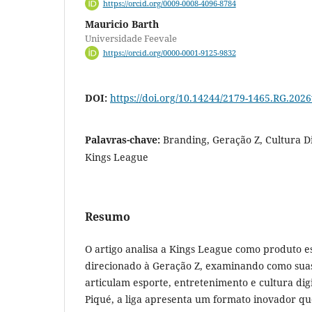
https://orcid.org/0009-0008-4096-8784
Mauricio Barth
Universidade Feevale
https://orcid.org/0000-0001-9125-9832
DOI:
https://doi.org/10.14244/2179-1465.RG.202
Palavras-chave:
Branding, Geração Z, Cultura Di
Kings League
Resumo
O artigo analisa a Kings League como produto es
direcionado à Geração Z, examinando como suas
articulam esporte, entretenimento e cultura dig
Piqué, a liga apresenta um formato inovador qu