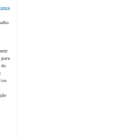
cença
balho
umir
, para
o do
:
l ou
ação