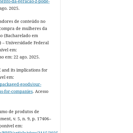
ento-da-geracao-z-pode-
ago. 2025.
iadores de conteúdo no
e compra de mulheres da
so (Bacharelado em
) – Universidade Federal
nível em:
sso em: 22 ago. 2025.
and its implications for
vel em:
-packaged-goods/our-
ons-for-companies
. Acesso
umo de produtos de
ent, v. 5, n. 9, p. 17406–
sponível em:
hp/BRJD/article/view/3115/3025
.