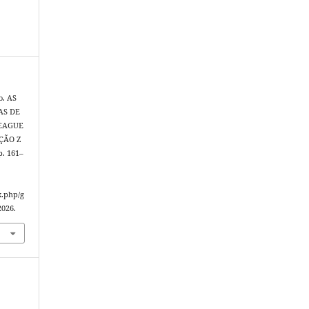
o. AS
AS DE
LEAGUE
ÇÃO Z
 p. 161–
x.php/g
2026.