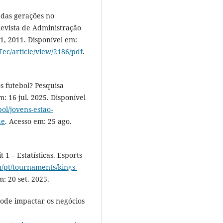
 das gerações no
vista de Administração
71, 2011. Disponível em:
Tec/article/view/2186/pdf
.
 futebol? Pesquisa
: 16 jul. 2025. Disponível
ol/jovens-estao-
de
. Acesso em: 25 ago.
1 – Estatísticas. Esports
m/pt/tournaments/kings-
m: 20 set. 2025.
de impactar os negócios