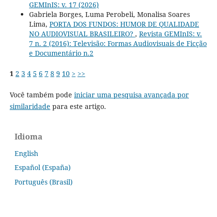
GEMInIS: v. 17 (2026)
Gabriela Borges, Luma Perobeli, Monalisa Soares
Lima,
PORTA DOS FUNDOS: HUMOR DE QUALIDADE
NO AUDIOVISUAL BRASILEIRO?
,
Revista GEMInIS: v.
7 n. 2 (2016): Televisão: Formas Audiovisuais de Ficção
e Documentário n.2
1
2
3
4
5
6
7
8
9
10
>
>>
Você também pode
iniciar uma pesquisa avançada por
similaridade
para este artigo.
Idioma
English
Español (España)
Português (Brasil)