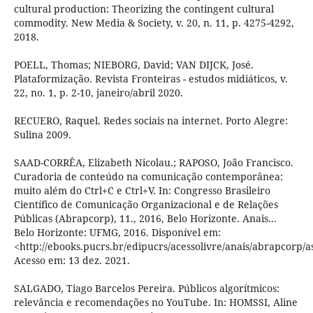
cultural production: Theorizing the contingent cultural
commodity. New Media & Society, v. 20, n. 11, p. 4275-4292,
2018.
POELL, Thomas; NIEBORG, David; VAN DIJCK, José.
Plataformização. Revista Fronteiras - estudos midiáticos, v.
22, no. 1, p. 2-10, janeiro/abril 2020.
RECUERO, Raquel. Redes sociais na internet. Porto Alegre:
Sulina 2009.
SAAD-CORRÊA, Elizabeth Nicolau.; RAPOSO, João Francisco.
Curadoria de conteúdo na comunicação contemporânea:
muito além do Ctrl+C e Ctrl+V. In: Congresso Brasileiro
Científico de Comunicação Organizacional e de Relações
Públicas (Abrapcorp), 11., 2016, Belo Horizonte. Anais...
Belo Horizonte: UFMG, 2016. Disponível em:
<http://ebooks.pucrs.br/edipucrs/acessolivre/anais/abrapcorp/a
Acesso em: 13 dez. 2021.
SALGADO, Tiago Barcelos Pereira. Públicos algorítmicos:
relevância e recomendações no YouTube. In: HOMSSI, Aline