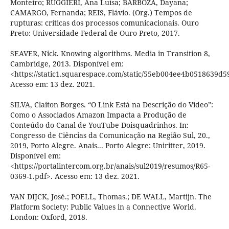
Monteiro; RUGGIERI, Ana Luísa; BARBOZA, Dayana;
CAMARGO, Fernanda; REIS, Flávio. (Org.) Tempos de
rupturas: críticas dos processos comunicacionais. Ouro
Preto: Universidade Federal de Ouro Preto, 2017.
SEAVER, Nick. Knowing algorithms. Media in Transition 8,
Cambridge, 2013. Disponível em:
<https://static1.squarespace.com/static/55eb004ee4b0518639
Acesso em: 13 dez. 2021.
SILVA, Claiton Borges. “O Link Está na Descrição do Vídeo”:
Como o Associados Amazon Impacta a Produção de
Conteúdo do Canal de YouTube Doisquadrinhos. In:
Congresso de Ciências da Comunicação na Região Sul, 20.,
2019, Porto Alegre. Anais... Porto Alegre: Uniritter, 2019.
Disponível em:
<https://portalintercom.org.br/anais/sul2019/resumos/R65-
0369-1.pdf>. Acesso em: 13 dez. 2021.
VAN DIJCK, José.; POELL, Thomas.; DE WALL, Martijn. The
Platform Society: Public Values in a Connective World.
London: Oxford, 2018.