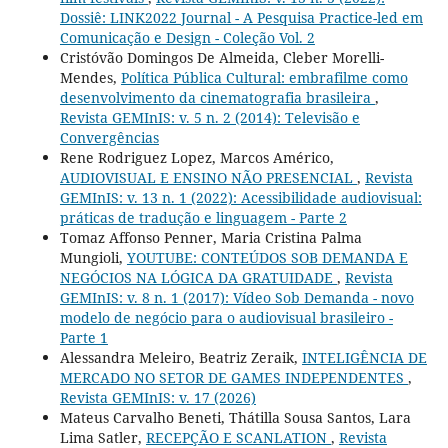
Dossiê: LINK2022 Journal - A Pesquisa Practice-led em
Comunicação e Design - Coleção Vol. 2
Cristóvão Domingos De Almeida, Cleber Morelli-
Mendes,
Política Pública Cultural: embrafilme como
desenvolvimento da cinematografia brasileira
,
Revista GEMInIS: v. 5 n. 2 (2014): Televisão e
Convergências
Rene Rodriguez Lopez, Marcos Américo,
AUDIOVISUAL E ENSINO NÃO PRESENCIAL
,
Revista
GEMInIS: v. 13 n. 1 (2022): Acessibilidade audiovisual:
práticas de tradução e linguagem - Parte 2
Tomaz Affonso Penner, Maria Cristina Palma
Mungioli,
YOUTUBE: CONTEÚDOS SOB DEMANDA E
NEGÓCIOS NA LÓGICA DA GRATUIDADE
,
Revista
GEMInIS: v. 8 n. 1 (2017): Vídeo Sob Demanda - novo
modelo de negócio para o audiovisual brasileiro -
Parte 1
Alessandra Meleiro, Beatriz Zeraik,
INTELIGÊNCIA DE
MERCADO NO SETOR DE GAMES INDEPENDENTES
,
Revista GEMInIS: v. 17 (2026)
Mateus Carvalho Beneti, Thátilla Sousa Santos, Lara
Lima Satler,
RECEPÇÃO E SCANLATION
,
Revista