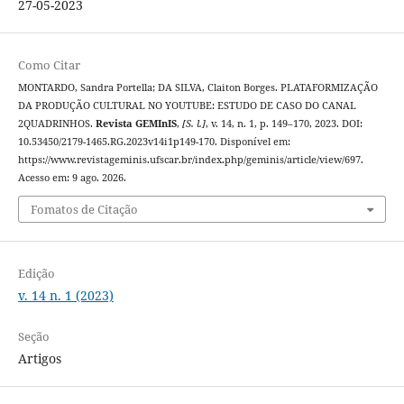
27-05-2023
Como Citar
MONTARDO, Sandra Portella; DA SILVA, Claiton Borges. PLATAFORMIZAÇÃO
DA PRODUÇÃO CULTURAL NO YOUTUBE: ESTUDO DE CASO DO CANAL
2QUADRINHOS.
Revista GEMInIS
,
[S. l.]
, v. 14, n. 1, p. 149–170, 2023. DOI:
10.53450/2179-1465.RG.2023v14i1p149-170. Disponível em:
https://www.revistageminis.ufscar.br/index.php/geminis/article/view/697.
Acesso em: 9 ago. 2026.
Fomatos de Citação
Edição
v. 14 n. 1 (2023)
Seção
Artigos