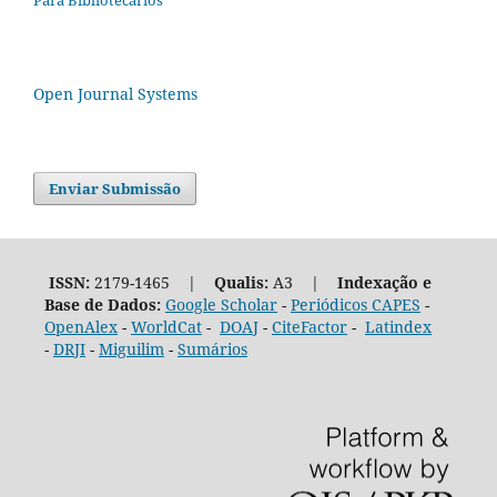
Open Journal Systems
Enviar Submissão
ISSN:
2179-1465 |
Qualis:
A3 |
Indexação e
Base de Dados:
Google Scholar
-
Periódicos CAPES
-
OpenAlex
-
WorldCat
-
DOAJ
-
CiteFactor
-
Latindex
-
DRJI
-
Miguilim
-
Sumários