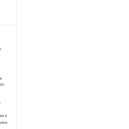
s
a
on-
.
:
is e
meira