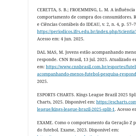
CERETTA, S. B.; FROEMMING, L. M. A influência
comportamento de compra dos consumidores. Re
e Ciências Contábeis do IDEAU, v. 2, n. 4, p. 57–
https://periodicos.ifrs.edu.br/index.php/Scientia
Acesso em: 4 jun. 2025.
DAL MAS, M. Jovens estão acompanhando menos
responde. CNN Brasil, 13 jul. 2025. Atualizado em
em:
https://www.cnnbrasil.com.br/esportes/futeb
acompanhando-menos-futebol-pesquisa-respon
2025.
ESPORTS CHARTS. Kings League Brazil 2025 Split 
Charts, 2025. Disponível em:
https://escharts.co
league/kings-league-brazil-2025-split-1
. Acesso e
EXAME. Como o comportamento da Geração Z po
do futebol. Exame, 2023. Disponível em: