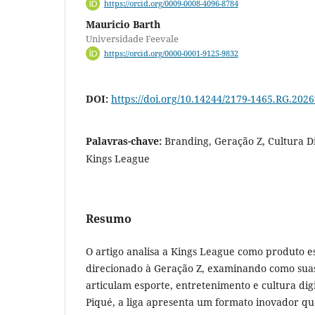
https://orcid.org/0009-0008-4096-8784
Mauricio Barth
Universidade Feevale
https://orcid.org/0000-0001-9125-9832
DOI:
https://doi.org/10.14244/2179-1465.RG.202
Palavras-chave:
Branding, Geração Z, Cultura Di
Kings League
Resumo
O artigo analisa a Kings League como produto es
direcionado à Geração Z, examinando como suas
articulam esporte, entretenimento e cultura dig
Piqué, a liga apresenta um formato inovador qu