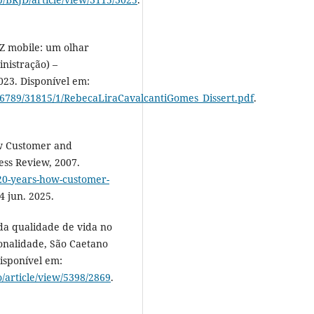
Z mobile: um olhar
nistração) –
023. Disponível em:
3456789/31815/1/RebecaLiraCavalcantiGomes_Dissert.pdf
.
w Customer and
ess Review, 2007.
-20-years-how-customer-
4 jun. 2025.
 da qualidade de vida no
ionalidade, São Caetano
Disponível em:
o/article/view/5398/2869
.