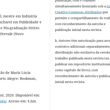
publicação, com o trabalho
simultaneamente licenciado sob a
Li
Creative Commons Attribution
que
l, mestre em Indústria
permite o compartilhamento do tra
bacharel em Publicidade e
com reconhecimento da autoria e
e Pós-graduação Stricto
publicação inicial nesta revista.
 Feevale (Novo
b. Autores têm autorização para ass
contratos adicionais separadamente
distribuição não-exclusiva da versã
trabalho publicada nesta revista (ex.
publicar em repositório instituciona
como capítulo de livro), com
ção de Maria Lúcia
reconhecimento de autoria e public
orto Alegre: Bookman,
inicial nesta revista.
t, 2020. Disponível em:
oes/
. Acesso em: 4 jun.