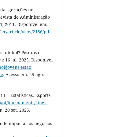
 das gerações no
vista de Administração
71, 2011. Disponível em:
Tec/article/view/2186/pdf
.
 futebol? Pesquisa
: 16 jul. 2025. Disponível
ol/jovens-estao-
de
. Acesso em: 25 ago.
1 – Estatísticas. Esports
m/pt/tournaments/kings-
m: 20 set. 2025.
de impactar os negócios