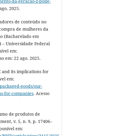
ento-da-geracao-z-pode-
ago. 2025.
iadores de conteúdo no
e compra de mulheres da
so (Bacharelado em
) – Universidade Federal
nível em:
sso em: 22 ago. 2025.
and its implications for
vel em:
-packaged-goods/our-
ons-for-companies
. Acesso
umo de produtos de
ent, v. 5, n. 9, p. 17406–
sponível em:
hp/BRJD/article/view/3115/3025
.