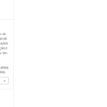
o. AS
AS DE
LEAGUE
ÇÃO Z
 p. 161–
x.php/g
2026.