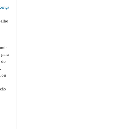
cença
balho
umir
, para
o do
:
l ou
ação