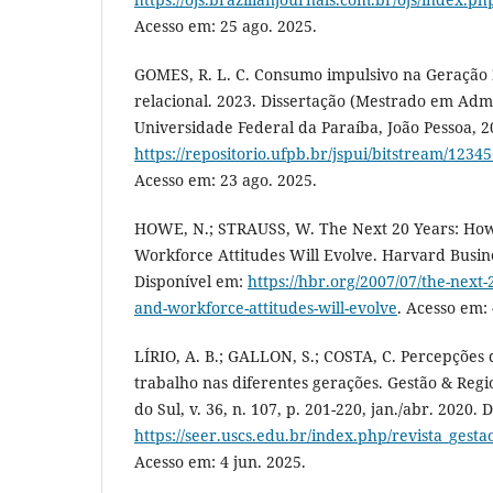
Acesso em: 25 ago. 2025.
GOMES, R. L. C. Consumo impulsivo na Geração 
relacional. 2023. Dissertação (Mestrado em Admi
Universidade Federal da Paraíba, João Pessoa, 2
https://repositorio.ufpb.br/jspui/bitstream/12
Acesso em: 23 ago. 2025.
HOWE, N.; STRAUSS, W. The Next 20 Years: Ho
Workforce Attitudes Will Evolve. Harvard Busin
Disponível em:
https://hbr.org/2007/07/the-next
and-workforce-attitudes-will-evolve
. Acesso em: 
LÍRIO, A. B.; GALLON, S.; COSTA, C. Percepções
trabalho nas diferentes gerações. Gestão & Reg
do Sul, v. 36, n. 107, p. 201-220, jan./abr. 2020. 
https://seer.uscs.edu.br/index.php/revista_gesta
Acesso em: 4 jun. 2025.