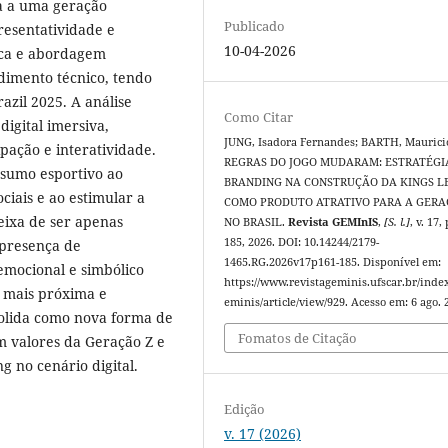
a a uma geração
Publicado
resentatividade e
10-04-2026
sica e abordagem
edimento técnico, tendo
azil 2025. A análise
Como Citar
digital imersiva,
JUNG, Isadora Fernandes; BARTH, Maurici
ipação e interatividade.
REGRAS DO JOGO MUDARAM: ESTRATÉGI
nsumo esportivo ao
BRANDING NA CONSTRUÇÃO DA KINGS 
iais e ao estimular a
COMO PRODUTO ATRATIVO PARA A GERA
eixa de ser apenas
NO BRASIL.
Revista GEMInIS
,
[S. l.]
, v. 17,
185, 2026. DOI: 10.14244/2179-
 presença de
1465.RG.2026v17p161-185. Disponível em:
 emocional e simbólico
https://www.revistageminis.ufscar.br/inde
 mais próxima e
eminis/article/view/929. Acesso em: 6 ago. 
solida como nova forma de
Fomatos de Citação
m valores da Geração Z e
 no cenário digital.
Edição
v. 17 (2026)