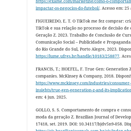
https://exame.com/marketing/como-o-comportam
impactar-os-negocios-do-futebol/
. Acesso em: 25 
FIGUEIREDO, E. T. O TikTok me fez comprar: cr
TikTok e sua relação no processo de decisão d
Geração Z. 2023. Trabalho de Conclusão de Cur
Comunicação Social – Publicidade e Propaganda
do Rio Grande do Sul, Porto Alegre, 2023. Dispo
https://lume.ufrgs.br/handle/10183/258877
. Ace
FRANCIS, T.; HOEFEL, F. True Gen: Generation Z 
companies. McKinsey & Company, 2018. Disponí
https://www.mckinsey.com/industries/consumer
insights/true-gen-generation-z-and-its-implicati
em: 4 jun. 2025.
GOLLO, S. S. Comportamento de compra e cons
moda da geração Z. Brazilian Journal of Developm
17418, set. 2019. DOI: 10.34117/bjdv5n9-058. Di
https://ojs.brazilianjournals.com.br/ojs/index.p