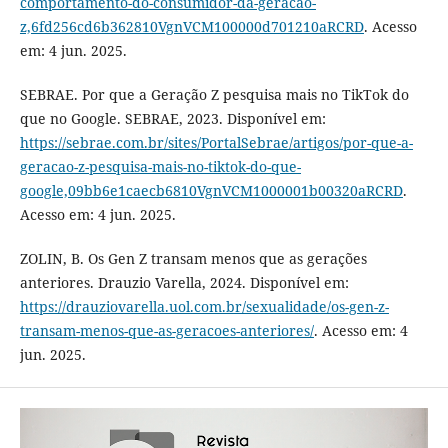
comportamento-do-consumidor-da-geracao-
z,6fd256cd6b362810VgnVCM100000d701210aRCRD
. Acesso
em: 4 jun. 2025.
SEBRAE. Por que a Geração Z pesquisa mais no TikTok do
que no Google. SEBRAE, 2023. Disponível em:
https://sebrae.com.br/sites/PortalSebrae/artigos/por-que-a-
geracao-z-pesquisa-mais-no-tiktok-do-que-
google,09bb6e1caecb6810VgnVCM1000001b00320aRCRD
.
Acesso em: 4 jun. 2025.
ZOLIN, B. Os Gen Z transam menos que as gerações
anteriores. Drauzio Varella, 2024. Disponível em:
https://drauziovarella.uol.com.br/sexualidade/os-gen-z-
transam-menos-que-as-geracoes-anteriores/
. Acesso em: 4
jun. 2025.