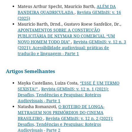
Mateus Arthur Specht, Mauricio Barth,
ALÉM DA
BANDEIRA QUADRICULADA
,
Revista GEMInIS: v. 16
(2025)
Mauricio Barth, Drnd., Gustavo Roese Sanfelice, Dr.,
APONTAMENTOS SOBRE A CONSTRUÇÃO
PUBLICITÁRIA DE NEYMAR NO COMERCIAL “UM
NOVO HOMEM TODO DIA”
,
Revista GEMInIS: v. 12 n. 3
(2021): Acessibilidade audiovisual: práticas de
tradução e linguagem - Parte 1
Artigos Semelhantes
Mayka Castellano, Luiza Costa,
“ESSE É UM TERMO
SEXISTA!”
,
Revista GEMInIS: v. 12 n. 1 (2021):
Desafios, Tendências e Pesquisas: Roteiros
Audiovisuais - Parte 1
Natasha Romanzoti,
O ROTEIRO DE LONGA-
METRAGEM NOS PRIMÓRDIOS DO CINEMA
BRASILEIRO
,
Revista GEMInIS: v. 12 n. 2 (2021):
Desafios, Tendências e Pesquisas: Roteiros
Audiovisuais - Parte 2