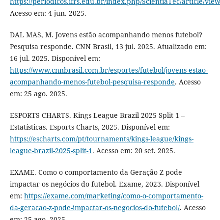
https://periodicos.ifrs.edu.br/index.php/ScientiaTec/article/vie
Acesso em: 4 jun. 2025.
DAL MAS, M. Jovens estão acompanhando menos futebol?
Pesquisa responde. CNN Brasil, 13 jul. 2025. Atualizado em:
16 jul. 2025. Disponível em:
https://www.cnnbrasil.com.br/esportes/futebol/jovens-estao-
acompanhando-menos-futebol-pesquisa-responde
. Acesso
em: 25 ago. 2025.
ESPORTS CHARTS. Kings League Brazil 2025 Split 1 –
Estatísticas. Esports Charts, 2025. Disponível em:
https://escharts.com/pt/tournaments/kings-league/kings-
league-brazil-2025-split-1
. Acesso em: 20 set. 2025.
EXAME. Como o comportamento da Geração Z pode
impactar os negócios do futebol. Exame, 2023. Disponível
em:
https://exame.com/marketing/como-o-comportamento-
da-geracao-z-pode-impactar-os-negocios-do-futebol/
. Acesso
em: 25 ago. 2025.