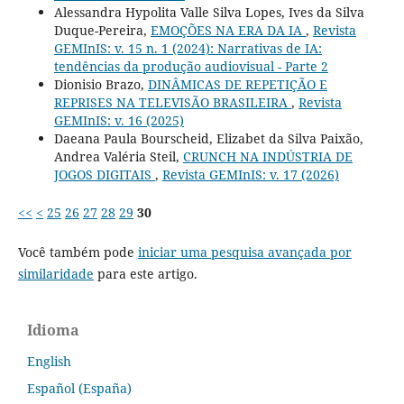
Alessandra Hypolita Valle Silva Lopes, Ives da Silva
Duque-Pereira,
EMOÇÕES NA ERA DA IA
,
Revista
GEMInIS: v. 15 n. 1 (2024): Narrativas de IA:
tendências da produção audiovisual - Parte 2
Dionisio Brazo,
DINÂMICAS DE REPETIÇÃO E
REPRISES NA TELEVISÃO BRASILEIRA
,
Revista
GEMInIS: v. 16 (2025)
Daeana Paula Bourscheid, Elizabet da Silva Paixão,
Andrea Valéria Steil,
CRUNCH NA INDÚSTRIA DE
JOGOS DIGITAIS
,
Revista GEMInIS: v. 17 (2026)
<<
<
25
26
27
28
29
30
Você também pode
iniciar uma pesquisa avançada por
similaridade
para este artigo.
Idioma
English
Español (España)