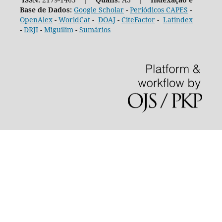
Base de Dados:
Google Scholar
-
Periódicos CAPES
-
OpenAlex
-
WorldCat
-
DOAJ
-
CiteFactor
-
Latindex
-
DRJI
-
Miguilim
-
Sumários