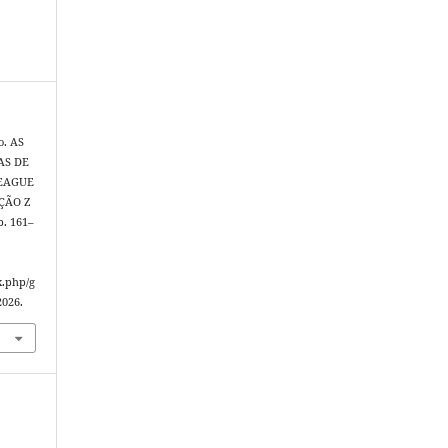
o. AS
AS DE
LEAGUE
ÇÃO Z
 p. 161–
x.php/g
2026.