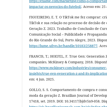
https://exame.com/marketing/como-o-comportam
impactar-os-negocios-do-futebol/
. Acesso em: 25 
FIGUEIREDO, E. T. O TikTok me fez comprar: cr
TikTok e sua relação no processo de decisão d
Geração Z. 2023. Trabalho de Conclusão de Cur
Comunicação Social – Publicidade e Propaganda
do Rio Grande do Sul, Porto Alegre, 2023. Dispo
https://lume.ufrgs.br/handle/10183/258877
. Ace
FRANCIS, T.; HOEFEL, F. True Gen: Generation Z 
companies. McKinsey & Company, 2018. Disponí
https://www.mckinsey.com/industries/consumer
insights/true-gen-generation-z-and-its-implicati
em: 4 jun. 2025.
GOLLO, S. S. Comportamento de compra e cons
moda da geração Z. Brazilian Journal of Developm
17418, set. 2019. DOI: 10.34117/bjdv5n9-058. Di
https://ojs.brazilianjournals.com.br/ojs/index.p