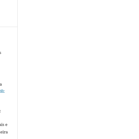
s
a
on-
.
:
is e
meira