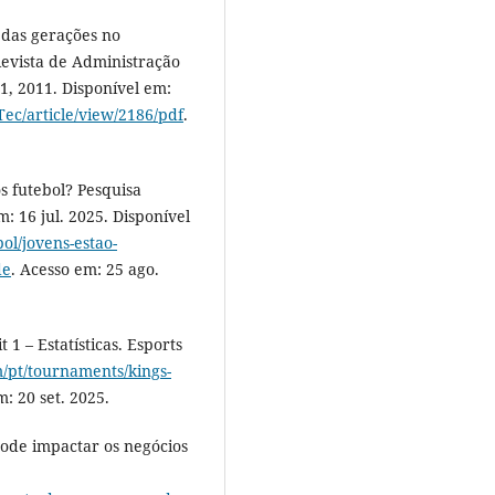
 das gerações no
vista de Administração
71, 2011. Disponível em:
Tec/article/view/2186/pdf
.
 futebol? Pesquisa
: 16 jul. 2025. Disponível
ol/jovens-estao-
de
. Acesso em: 25 ago.
1 – Estatísticas. Esports
m/pt/tournaments/kings-
m: 20 set. 2025.
de impactar os negócios