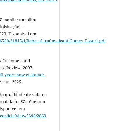
Z mobile: um olhar
nistração) –
023. Disponível em:
3456789/31815/1/RebecaLiraCavalcantiGomes_Dissert.pdf
.
w Customer and
ess Review, 2007.
-20-years-how-customer-
4 jun. 2025.
 da qualidade de vida no
ionalidade, São Caetano
Disponível em:
o/article/view/5398/2869
.