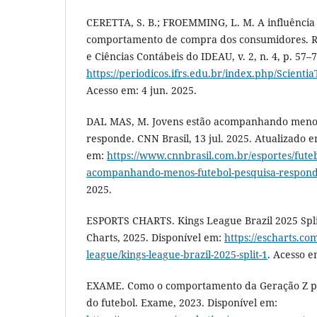
CERETTA, S. B.; FROEMMING, L. M. A influência
comportamento de compra dos consumidores. Re
e Ciências Contábeis do IDEAU, v. 2, n. 4, p. 57–
https://periodicos.ifrs.edu.br/index.php/Scientia
Acesso em: 4 jun. 2025.
DAL MAS, M. Jovens estão acompanhando menos
responde. CNN Brasil, 13 jul. 2025. Atualizado em
em:
https://www.cnnbrasil.com.br/esportes/futeb
acompanhando-menos-futebol-pesquisa-respon
2025.
ESPORTS CHARTS. Kings League Brazil 2025 Split 
Charts, 2025. Disponível em:
https://escharts.co
league/kings-league-brazil-2025-split-1
. Acesso e
EXAME. Como o comportamento da Geração Z po
do futebol. Exame, 2023. Disponível em: