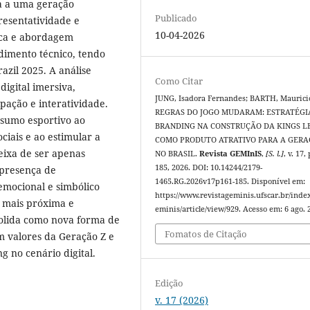
a a uma geração
Publicado
resentatividade e
10-04-2026
sica e abordagem
edimento técnico, tendo
azil 2025. A análise
Como Citar
digital imersiva,
JUNG, Isadora Fernandes; BARTH, Maurici
ipação e interatividade.
REGRAS DO JOGO MUDARAM: ESTRATÉGI
nsumo esportivo ao
BRANDING NA CONSTRUÇÃO DA KINGS 
iais e ao estimular a
COMO PRODUTO ATRATIVO PARA A GERA
eixa de ser apenas
NO BRASIL.
Revista GEMInIS
,
[S. l.]
, v. 17,
185, 2026. DOI: 10.14244/2179-
 presença de
1465.RG.2026v17p161-185. Disponível em:
 emocional e simbólico
https://www.revistageminis.ufscar.br/inde
 mais próxima e
eminis/article/view/929. Acesso em: 6 ago. 
solida como nova forma de
Fomatos de Citação
m valores da Geração Z e
 no cenário digital.
Edição
v. 17 (2026)