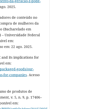
ento-da-geracao-z-pode-
ago. 2025.
iadores de conteúdo no
e compra de mulheres da
so (Bacharelado em
) – Universidade Federal
nível em:
sso em: 22 ago. 2025.
and its implications for
vel em:
-packaged-goods/our-
ons-for-companies
. Acesso
umo de produtos de
ent, v. 5, n. 9, p. 17406–
sponível em:
hp/BRJD/article/view/3115/3025
.