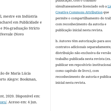
publicação, com o trabalho
simultaneamente licenciado sob a
Li
Creative Commons Attribution
que
l, mestre em Indústria
permite o compartilhamento do tra
bacharel em Publicidade e
com reconhecimento da autoria e
e Pós-graduação Stricto
publicação inicial nesta revista.
 Feevale (Novo
b. Autores têm autorização para ass
contratos adicionais separadamente
distribuição não-exclusiva da versã
trabalho publicada nesta revista (ex.
publicar em repositório instituciona
como capítulo de livro), com
ção de Maria Lúcia
reconhecimento de autoria e public
orto Alegre: Bookman,
inicial nesta revista.
t, 2020. Disponível em:
oes/
. Acesso em: 4 jun.