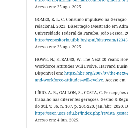
Acesso em: 25 ago. 2025.
GOMES, R. L. C. Consumo impulsivo na Geração 
relacional. 2023. Dissertação (Mestrado em Admi
Universidade Federal da Paraíba, João Pessoa, 2
https://repositorio.ufpb.br/jspui/bitstream/12
Acesso em: 23 ago. 2025.
HOWE, N.; STRAUSS, W. The Next 20 Years: Ho
Workforce Attitudes Will Evolve. Harvard Busin
Disponível em:
https://hbr.org/2007/07/the-next
and-workforce-attitudes-will-evolve
. Acesso em: 
LÍRIO, A. B.; GALLON, S.; COSTA, C. Percepções
trabalho nas diferentes gerações. Gestão & Reg
do Sul, v. 36, n. 107, p. 201-220, jan./abr. 2020. 
https://seer.uscs.edu.br/index.php/revista_gesta
Acesso em: 4 jun. 2025.