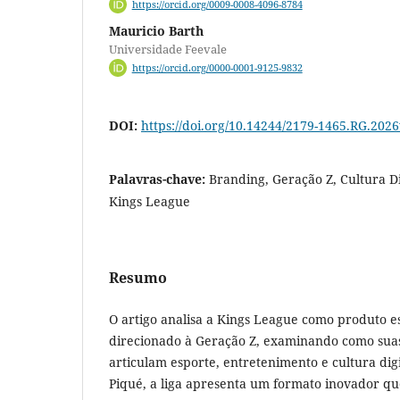
https://orcid.org/0009-0008-4096-8784
Mauricio Barth
Universidade Feevale
https://orcid.org/0000-0001-9125-9832
DOI:
https://doi.org/10.14244/2179-1465.RG.202
Palavras-chave:
Branding, Geração Z, Cultura Di
Kings League
Resumo
O artigo analisa a Kings League como produto es
direcionado à Geração Z, examinando como suas
articulam esporte, entretenimento e cultura dig
Piqué, a liga apresenta um formato inovador qu