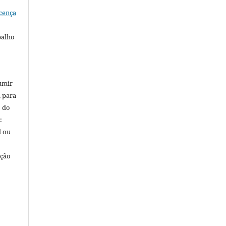
cença
balho
umir
, para
o do
:
l ou
ação