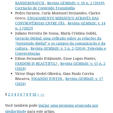
BANDERSNATCH
,
Revista GEMInIS: v. 10 n. 2 (2019):
Cocriação de Conteúdo Transmídia
Pedro Farnese, Carla Montuori Fernandes, Clarice
Greco,
ENGAJAMENTO MIDIÁTICO ATRAVÉS DAS
CONTROVÉRSIAS ENTRE FÃS
,
Revista GEMInIS: v. 14
n. 2 (2023)
Juliano Ferreira De Sousa, Maria Cristina Gobbi,
Geração Digital: uma reflexão sobre as relações da
“juventude digital” e os campos da comunicação e da
cultura
,
Revista GEMInIS: v. 5 n. 2 (2014): Televisão e
Convergências
Edson Fernando D'Almonte, Enoe Lopes Pontes,
FANDOM IS BEAUTIFUL?
,
Revista GEMInIS: v. 15 n. 2
(2024)
Victor Hugo Nedel Oliveira, Gian Paulo Corrêa
Biscarra,
JOGANDO JUNTOS
,
Revista GEMInIS: v. 17
(2026)
1
2
3
4
5
6
7
8
9
10
>
>>
Você também pode
iniciar uma pesquisa avançada por
similaridade
para este artigo.