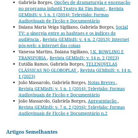
Gabriela Borges,
Opções de dramaturgia e encenação
no programa infantil Teatro Rá Tim Bum!
,
Revista
GEMInIS: v. 5 n. 1 (2014): Televisão: Formas
Audiovisuais de Ficção e Documentário
Daiana Maria Veiga Sigiliano, Gabriela Borges,
Social
TV: a sinergia entre as hashtags e os índices de
audiência
,
Revista GEMInIS: v. 4 n. 2 (2013): Internet
pós-web: a internet das coisas
Vanessa Martins, Daiana Sigiliano,
J.K. ROWLING E
TRANSFOBIA
,
Revista GEMInIS: v. 14 n. 2 (2023)
Eutália Ramos, Gabriela Borges,
TELENOVELAS
CLÁSSICAS NO GLOBOPLAY
,
Revista GEMInIS: v. 14 n.
1 (2023)
João Massarolo, Gabriela Borges,
Notas Breves
,
Revista GEMInIS: v. 5 n. 1 (2014): Televisão: Formas
Audiovisuais de Ficção e Documentário
João Massarolo, Gabriela Borges,
Apresentação
,
Revista GEMInIS: v. 7 n. 2 (2016): Televisão: Formas
Audiovisuais de Ficção e Documentário n.2
Artigos Semelhantes