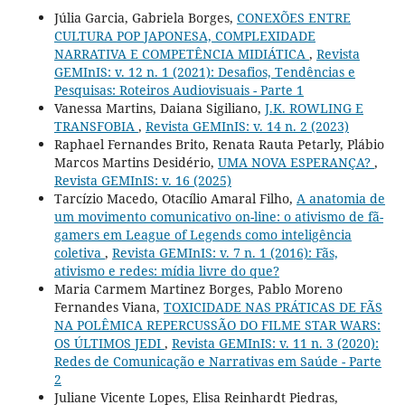
Júlia Garcia, Gabriela Borges,
CONEXÕES ENTRE
CULTURA POP JAPONESA, COMPLEXIDADE
NARRATIVA E COMPETÊNCIA MIDIÁTICA
,
Revista
GEMInIS: v. 12 n. 1 (2021): Desafios, Tendências e
Pesquisas: Roteiros Audiovisuais - Parte 1
Vanessa Martins, Daiana Sigiliano,
J.K. ROWLING E
TRANSFOBIA
,
Revista GEMInIS: v. 14 n. 2 (2023)
Raphael Fernandes Brito, Renata Rauta Petarly, Plábio
Marcos Martins Desidério,
UMA NOVA ESPERANÇA?
,
Revista GEMInIS: v. 16 (2025)
Tarcízio Macedo, Otacílio Amaral Filho,
A anatomia de
um movimento comunicativo on-line: o ativismo de fã-
gamers em League of Legends como inteligência
coletiva
,
Revista GEMInIS: v. 7 n. 1 (2016): Fãs,
ativismo e redes: mídia livre do que?
Maria Carmem Martinez Borges, Pablo Moreno
Fernandes Viana,
TOXICIDADE NAS PRÁTICAS DE FÃS
NA POLÊMICA REPERCUSSÃO DO FILME STAR WARS:
OS ÚLTIMOS JEDI
,
Revista GEMInIS: v. 11 n. 3 (2020):
Redes de Comunicação e Narrativas em Saúde - Parte
2
Juliane Vicente Lopes, Elisa Reinhardt Piedras,