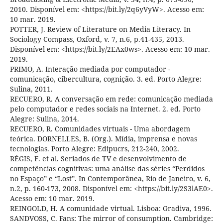
2010. Disponível em: <https://bit.ly/2q6yVyW>. Acesso em:
10 mar. 2019.
POTTER, J. Review of Literature on Media Literacy. In
Sociology Compass, Oxford, v. 7, n.6, p.41-435, 2013.
Disponível em: <https://bit.ly/2EAx0ws>. Acesso em: 10 mar.
2019.
PRIMO, A. Interação mediada por computador -
comunicação, cibercultura, cognição. 3. ed. Porto Alegre:
Sulina, 2011.
RECUERO, R. A conversação em rede: comunicação mediada
pelo computador e redes sociais na Internet. 2. ed. Porto
Alegre: Sulina, 2014.
RECUERO, R. Comunidades virtuais - Uma abordagem
teórica. DORNELLES, B. (Org.). Mídia, imprensa e novas
tecnologias. Porto Alegre: Edipucrs, 212-240, 2002.
RÉGIS, F. et al. Seriados de TV e desenvolvimento de
competências cognitivas: uma análise das séries “Perdidos
no Espaço” e “Lost”. In Contemporânea, Rio de Janeiro, v. 6,
n.2, p. 160-173, 2008. Disponível em: <https://bit.ly/2S3lAE0>.
Acesso em: 10 mar. 2019.
REINGOLD, H. A comunidade virtual. Lisboa: Gradiva, 1996.
SANDVOSS, C. Fans: The mirror of consumption. Cambridge: