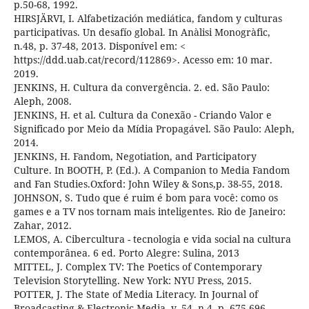
p.50-68, 1992.
HIRSJÄRVI, I. Alfabetización mediática, fandom y culturas
participativas. Un desafío global. In Anàlisi Monogràfic,
n.48, p. 37-48, 2013. Disponível em: <
https://ddd.uab.cat/record/112869>. Acesso em: 10 mar.
2019.
JENKINS, H. Cultura da convergência. 2. ed. São Paulo:
Aleph, 2008.
JENKINS, H. et al. Cultura da Conexão - Criando Valor e
Significado por Meio da Mídia Propagável. São Paulo: Aleph,
2014.
JENKINS, H. Fandom, Negotiation, and Participatory
Culture. In BOOTH, P. (Ed.). A Companion to Media Fandom
and Fan Studies.Oxford: John Wiley & Sons,p. 38-55, 2018.
JOHNSON, S. Tudo que é ruim é bom para você: como os
games e a TV nos tornam mais inteligentes. Rio de Janeiro:
Zahar, 2012.
LEMOS, A. Cibercultura - tecnologia e vida social na cultura
contemporânea. 6 ed. Porto Alegre: Sulina, 2013
MITTEL, J. Complex TV: The Poetics of Contemporary
Television Storytelling. New York: NYU Press, 2015.
POTTER, J. The State of Media Literacy. In Journal of
Broadcasting & Electronic Media, v. 54, n.4, p. 675-696,