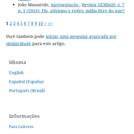
João Massarolo,
Apresentação
,
Revista GEMInIS: v. 7
n. 1 (2016): Fãs, ativismo e redes: mídia livre do que?
1
2
3
4
5
6
7
8
9
10
>
>>
Você também pode
iniciar uma pesquisa avançada por
similaridade
para este artigo.
Idioma
English
Español (España)
Português (Brasil)
Informações
Para Leitores