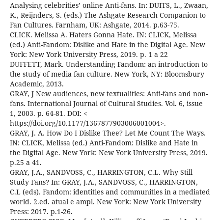
Analysing celebrities’ online Anti-fans. In: DUITS, L., Zwaan,
K., Reijnders, S. (eds.) The Ashgate Research Companion to
Fan Cultures. Farnham, UK: Ashgate, 2014. p.63-75.
CLICK. Melissa A. Haters Gonna Hate. IN: CLICK, Melissa
(ed.) Anti-Fandom: Dislike and Hate in the Digital Age. New
York: New York University Press, 2019. p. 1 a 22
DUFFETT, Mark. Understanding Fandom: an introduction to
the study of media fan culture. New York, NY: Bloomsbury
Academic, 2013.
GRAY, J New audiences, new textualities: Anti-fans and non-
fans. International Journal of Cultural Studies. Vol. 6, issue
1, 2003. p. 64-81. DOI: <
https://doi.org/10.1177/1367877903006001004>.
GRAY, J. A. How Do I Dislike Thee? Let Me Count The Ways.
IN: CLICK, Melissa (ed.) Anti-Fandom: Dislike and Hate in
the Digital Age. New York: New York University Press, 2019.
p.25 a 41.
GRAY, J.A., SANDVOSS, C., HARRINGTON, C.L. Why Still
Study Fans? In: GRAY, J.A., SANDVOSS, C., HARRINGTON,
C.L (eds). Fandom: identities and communities in a mediated
world. 2.ed. atual e ampl. New York: New York University
Press: 2017. p.1-26.