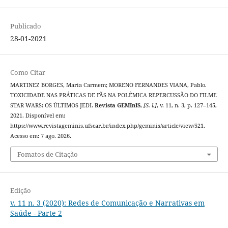
Publicado
28-01-2021
Como Citar
MARTINEZ BORGES, Maria Carmem; MORENO FERNANDES VIANA, Pablo.
TOXICIDADE NAS PRÁTICAS DE FÃS NA POLÊMICA REPERCUSSÃO DO FILME
STAR WARS: OS ÚLTIMOS JEDI.
Revista GEMInIS
,
[S. l.]
, v. 11, n. 3, p. 127–145,
2021. Disponível em:
https://www.revistageminis.ufscar.br/index.php/geminis/article/view/521.
Acesso em: 7 ago. 2026.
Fomatos de Citação
Edição
v. 11 n. 3 (2020): Redes de Comunicação e Narrativas em
Saúde - Parte 2