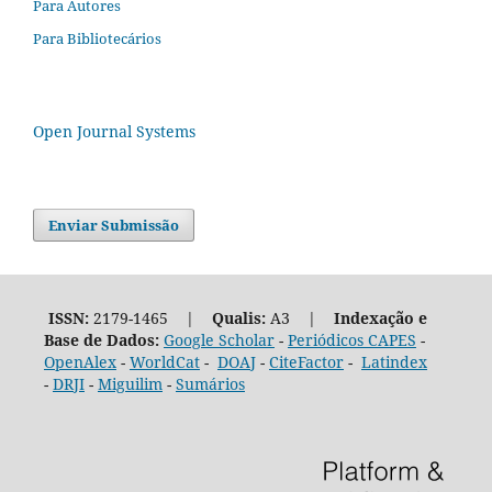
Para Autores
Para Bibliotecários
Open Journal Systems
Enviar Submissão
ISSN:
2179-1465 |
Qualis:
A3 |
Indexação e
Base de Dados:
Google Scholar
-
Periódicos CAPES
-
OpenAlex
-
WorldCat
-
DOAJ
-
CiteFactor
-
Latindex
-
DRJI
-
Miguilim
-
Sumários