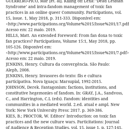
GUERRERO-PICO, Mar [et. al]. Killing off Lexa: ‘Dead Lesbian
Syndrome’ and intra-fandom management of toxic fan
practices in an online queer Community. Participations, vol.
15, issue. 1, May 2018, p. 311-333. Disponível em:
<http://www.participations.org/Volume%2015/Issue%201/17.pd
Acesso em: 22 maio. 2019.
HILLS, Matt. An extended Foreword: From fan doxa to toxic
fan practices? Participations, Volume 15:1, May 2018, pp.
105-126. Disponível em:
<http://www.participations.org/Volume%2015/Issue%201/7.pdf>
Acesso em: 22 maio. 2019.
JENKINS, Henry. Cultura da convergência. São Paulo:
Aleph, 2008.
JENKINS, Henry. Invasores do texto: fãs e cultura
participativa. Nova Iguaçu: Marsupial, 1992-2015.
JOHNSON, Derek. Fantagonism: factions, institutions, and
constitutive hegemonies of fandom. In: GRAY, J.A., Sandvoss,
C., and Harrington, C.L (eds). Fandom: identities and
communities in a mediated world. 2.ed. atual e ampl. New
York: New York University Press: 2017. p. 369-386.
KIES, B.; PROCTOR, W. Editors’ Introduction: on toxic fan
practices and the new culture wars. Particitations: Journal
of Audience & Reception Studies. vol. 15, issue 1. p. 127-141,