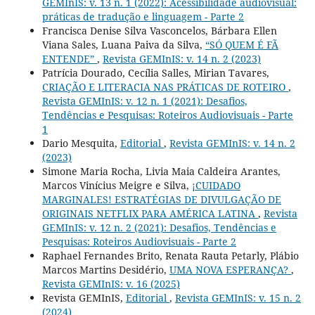
GEMInIS: v. 13 n. 1 (2022): Acessibilidade audiovisual:
práticas de tradução e linguagem - Parte 2
Francisca Denise Silva Vasconcelos, Bárbara Ellen
Viana Sales, Luana Paiva da Silva,
“SÓ QUEM É FÃ
ENTENDE”
,
Revista GEMInIS: v. 14 n. 2 (2023)
Patrícia Dourado, Cecília Salles, Mirian Tavares,
CRIAÇÃO E LITERACIA NAS PRÁTICAS DE ROTEIRO
,
Revista GEMInIS: v. 12 n. 1 (2021): Desafios,
Tendências e Pesquisas: Roteiros Audiovisuais - Parte
1
Dario Mesquita,
Editorial
,
Revista GEMInIS: v. 14 n. 2
(2023)
Simone Maria Rocha, Livia Maia Caldeira Arantes,
Marcos Vinícius Meigre e Silva,
¡CUIDADO
MARGINALES! ESTRATÉGIAS DE DIVULGAÇÃO DE
ORIGINAIS NETFLIX PARA AMÉRICA LATINA
,
Revista
GEMInIS: v. 12 n. 2 (2021): Desafios, Tendências e
Pesquisas: Roteiros Audiovisuais - Parte 2
Raphael Fernandes Brito, Renata Rauta Petarly, Plábio
Marcos Martins Desidério,
UMA NOVA ESPERANÇA?
,
Revista GEMInIS: v. 16 (2025)
Revista GEMInIS,
Editorial
,
Revista GEMInIS: v. 15 n. 2
(2024)