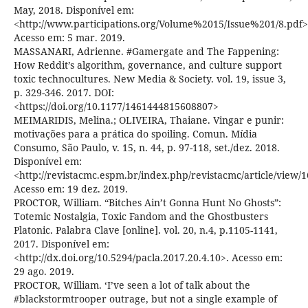
May, 2018. Disponível em:
<http://www.participations.org/Volume%2015/Issue%201/8.pdf>
Acesso em: 5 mar. 2019.
MASSANARI, Adrienne. #Gamergate and The Fappening:
How Reddit’s algorithm, governance, and culture support
toxic technocultures. New Media & Society. vol. 19, issue 3,
p. 329-346. 2017. DOI:
<https://doi.org/10.1177/1461444815608807>
MEIMARIDIS, Melina.; OLIVEIRA, Thaiane. Vingar e punir:
motivações para a prática do spoiling. Comun. Mídia
Consumo, São Paulo, v. 15, n. 44, p. 97-118, set./dez. 2018.
Disponível em:
<http://revistacmc.espm.br/index.php/revistacmc/article/view/1
Acesso em: 19 dez. 2019.
PROCTOR, William. “Bitches Ain’t Gonna Hunt No Ghosts”:
Totemic Nostalgia, Toxic Fandom and the Ghostbusters
Platonic. Palabra Clave [online]. vol. 20, n.4, p.1105-1141,
2017. Disponível em:
<http://dx.doi.org/10.5294/pacla.2017.20.4.10>. Acesso em:
29 ago. 2019.
PROCTOR, William. ‘I’ve seen a lot of talk about the
#blackstormtrooper outrage, but not a single example of