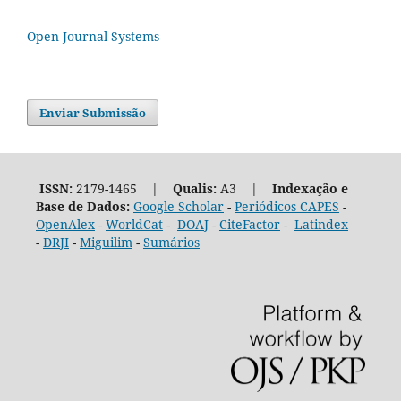
Open Journal Systems
Enviar Submissão
ISSN:
2179-1465 |
Qualis:
A3 |
Indexação e
Base de Dados:
Google Scholar
-
Periódicos CAPES
-
OpenAlex
-
WorldCat
-
DOAJ
-
CiteFactor
-
Latindex
-
DRJI
-
Miguilim
-
Sumários