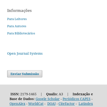
Informações
Para Leitores
Para Autores
Para Bibliotecários
Open Journal Systems
Enviar Submissão
ISSN:
2179-1465 |
Qualis:
A3 |
Indexação e
Base de Dados:
Google Scholar
-
Periódicos CAPES
-
OpenAlex
-
WorldCat
-
DOAJ
-
CiteFactor
-
Latindex