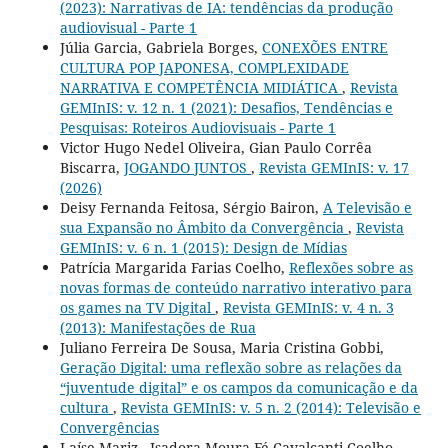
(2023): Narrativas de IA: tendências da produção
audiovisual - Parte 1
Júlia Garcia, Gabriela Borges,
CONEXÕES ENTRE
CULTURA POP JAPONESA, COMPLEXIDADE
NARRATIVA E COMPETÊNCIA MIDIÁTICA
,
Revista
GEMInIS: v. 12 n. 1 (2021): Desafios, Tendências e
Pesquisas: Roteiros Audiovisuais - Parte 1
Victor Hugo Nedel Oliveira, Gian Paulo Corrêa
Biscarra,
JOGANDO JUNTOS
,
Revista GEMInIS: v. 17
(2026)
Deisy Fernanda Feitosa, Sérgio Bairon,
A Televisão e
sua Expansão no Âmbito da Convergência
,
Revista
GEMInIS: v. 6 n. 1 (2015): Design de Mídias
Patrícia Margarida Farias Coelho,
Reflexões sobre as
novas formas de conteúdo narrativo interativo para
os games na TV Digital
,
Revista GEMInIS: v. 4 n. 3
(2013): Manifestações de Rua
Juliano Ferreira De Sousa, Maria Cristina Gobbi,
Geração Digital: uma reflexão sobre as relações da
“juventude digital” e os campos da comunicação e da
cultura
,
Revista GEMInIS: v. 5 n. 2 (2014): Televisão e
Convergências
Laíse Mariz , Isadora Moura Fé Cavalcanti Coelho,