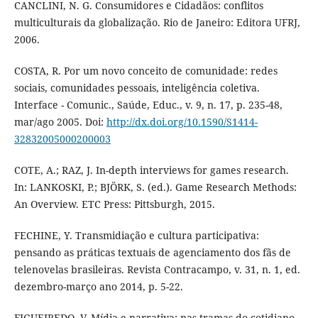
CANCLINI, N. G. Consumidores e Cidadãos: conflitos
multiculturais da globalização. Rio de Janeiro: Editora UFRJ,
2006.
COSTA, R. Por um novo conceito de comunidade: redes
sociais, comunidades pessoais, inteligência coletiva.
Interface - Comunic., Saúde, Educ., v. 9, n. 17, p. 235-48,
mar/ago 2005. Doi:
http://dx.doi.org/10.1590/S1414-
32832005000200003
COTE, A.; RAZ, J. In-depth interviews for games research.
In: LANKOSKI, P.; BJÖRK, S. (ed.). Game Research Methods:
An Overview. ETC Press: Pittsburgh, 2015.
FECHINE, Y. Transmidiação e cultura participativa:
pensando as práticas textuais de agenciamento dos fãs de
telenovelas brasileiras. Revista Contracampo, v. 31, n. 1, ed.
dezembro-março ano 2014, p. 5-22.
FIGUEIREDO, V. Mídia e narrativa: nas tramas do cotidiano.