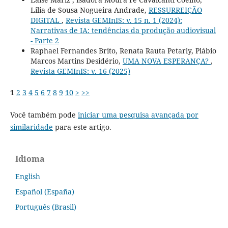
Lilia de Sousa Nogueira Andrade,
RESSURREIÇÃO
DIGITAL
,
Revista GEMInIS: v. 15 n. 1 (2024):
Narrativas de IA: tendências da produção audiovisual
- Parte 2
Raphael Fernandes Brito, Renata Rauta Petarly, Plábio
Marcos Martins Desidério,
UMA NOVA ESPERANÇA?
,
Revista GEMInIS: v. 16 (2025)
1
2
3
4
5
6
7
8
9
10
>
>>
Você também pode
iniciar uma pesquisa avançada por
similaridade
para este artigo.
Idioma
English
Español (España)
Português (Brasil)