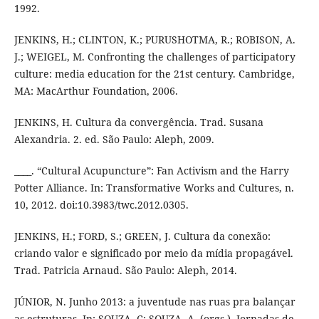
1992.
JENKINS, H.; CLINTON, K.; PURUSHOTMA, R.; ROBISON, A.
J.; WEIGEL, M. Confronting the challenges of participatory
culture: media education for the 21st century. Cambridge,
MA: MacArthur Foundation, 2006.
JENKINS, H. Cultura da convergência. Trad. Susana
Alexandria. 2. ed. São Paulo: Aleph, 2009.
____. “Cultural Acupuncture”: Fan Activism and the Harry
Potter Alliance. In: Transformative Works and Cultures, n.
10, 2012. doi:10.3983/twc.2012.0305.
JENKINS, H.; FORD, S.; GREEN, J. Cultura da conexão:
criando valor e significado por meio da mídia propagável.
Trad. Patricia Arnaud. São Paulo: Aleph, 2014.
JÚNIOR, N. Junho 2013: a juventude nas ruas pra balançar
as estruturas. In: SOUZA, C; SOUZA, A. (orgs.). Jornadas de