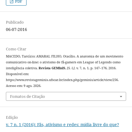
PDF
Publicado
06-07-2016
Como Citar
MACEDO, Tarcízio; AMARAL FILHO, Otacílio. A anatomia de um movimento
comunicativo on-line: o ativismo de fã-gamers em League of Legends como
inteligência coletiva.
Revista GEMInIS
,
[S. l.]
, v. 7, n. 1, p. 147–176, 2016.
Disponível em:
https://www.revistageminis.ufscar.br/index.php/geminis/article/view/256.
Acesso em: 9 ago. 2026.
Fomatos de Citação
Edição
v. 7 n. 1 (2016): Fãs, ativismo e redes: mídia livre do que?