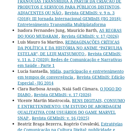
FRANQUIAS TRANSMÍDIA A PARTIR DA CRIAÇÃO DE
PRODUTOS E SERVIÇOS PARA PÚBLICOS DISTINTOS,
ADJACENTES OU NÃO
,
Revista GEMInIS: v. 9 n. 3
(2018): III Jornada Internacional GEMInIS (JIG 2018):
Entretenimento Transmídia Multiplataforma
Isadora Fernandes Jung, Mauricio Barth,
AS REGRAS
DO JOGO MUDARAM
,
Revista GEMInIS: v. 17 (2026)
Luis Mauro Sa Martino,
REIMAGINAÇÕES CRÍTICAS
DA POLÍTICA E DA HISTÓRIA NO ANIME “PATRULHA
ESTELAR”, DE LEIJI MATSUMOTO
,
Revista GEMInIS:
v. 11 n. 2 (2020): Redes de Comunicação e Narrativas
em Saúde - Parte 1
Lucia Santaella,
Mídia, participação e entretenimento
em tempos de convergência
,
Revista GEMInIS: Edição
Especial - JIG 2014
Clara Barbosa Araujo, Naiá Sadi Câmara,
O JOGO DO
DIABO
,
Revista GEMInIS: v. 17 (2026)
Vicente Martin Mastrocola,
BENS DIGITAIS, CONSUMO
E ENTRETENIMENTO: UM ESTUDO DE ABORDAGEM
QUALITATIVA COM USUÁRIOS DO GAME MARVEL
SNAP
,
Revista GEMInIS: v. 16 (2025)
Beatriz Braga Bezerra, Rogério Covaleski,
Estratégias
de Comunicação na Cultura Digital: publicidade e