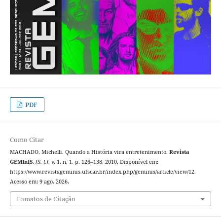
PDF
Como Citar
MACHADO, Michelli. Quando a História vira entretenimento.
Revista
GEMInIS
,
[S. l.]
, v. 1, n. 1, p. 126–138, 2010. Disponível em:
https://www.revistageminis.ufscar.br/index.php/geminis/article/view/12.
Acesso em: 9 ago. 2026.
Fomatos de Citação