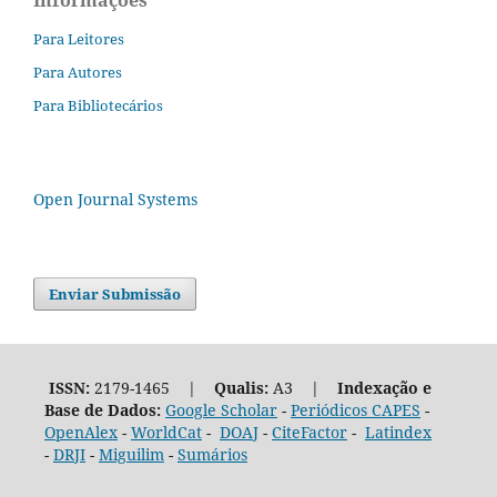
Informações
Para Leitores
Para Autores
Para Bibliotecários
Open Journal Systems
Enviar Submissão
ISSN:
2179-1465 |
Qualis:
A3 |
Indexação e
Base de Dados:
Google Scholar
-
Periódicos CAPES
-
OpenAlex
-
WorldCat
-
DOAJ
-
CiteFactor
-
Latindex
-
DRJI
-
Miguilim
-
Sumários