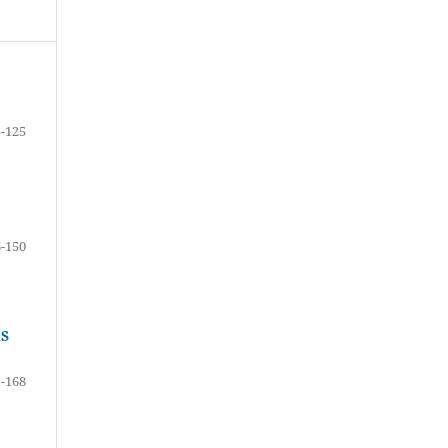
-125
-150
S
-168