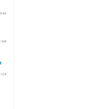
60-86
-104
E
-114