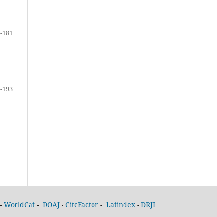
-181
-193
-
WorldCat
-
DOAJ
-
CiteFactor
-
Latindex
-
DRJI