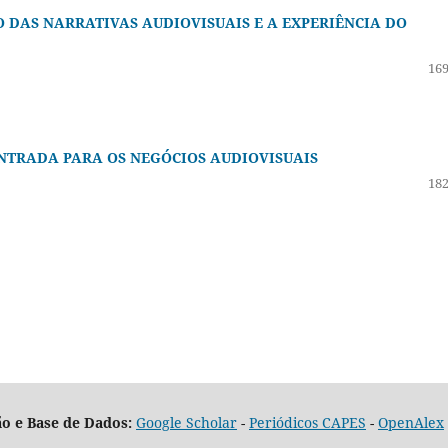
 DAS NARRATIVAS AUDIOVISUAIS E A EXPERIÊNCIA DO
169
 ENTRADA PARA OS NEGÓCIOS AUDIOVISUAIS
182
o e Base de Dados:
Google Scholar
-
Periódicos CAPES
-
OpenAlex