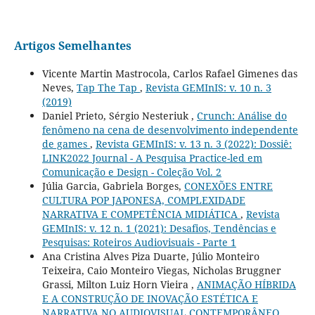
Artigos Semelhantes
Vicente Martin Mastrocola, Carlos Rafael Gimenes das
Neves,
Tap The Tap
,
Revista GEMInIS: v. 10 n. 3
(2019)
Daniel Prieto, Sérgio Nesteriuk ,
Crunch: Análise do
fenômeno na cena de desenvolvimento independente
de games
,
Revista GEMInIS: v. 13 n. 3 (2022): Dossiê:
LINK2022 Journal - A Pesquisa Practice-led em
Comunicação e Design - Coleção Vol. 2
Júlia Garcia, Gabriela Borges,
CONEXÕES ENTRE
CULTURA POP JAPONESA, COMPLEXIDADE
NARRATIVA E COMPETÊNCIA MIDIÁTICA
,
Revista
GEMInIS: v. 12 n. 1 (2021): Desafios, Tendências e
Pesquisas: Roteiros Audiovisuais - Parte 1
Ana Cristina Alves Piza Duarte, Júlio Monteiro
Teixeira, Caio Monteiro Viegas, Nicholas Bruggner
Grassi, Milton Luiz Horn Vieira ,
ANIMAÇÃO HÍBRIDA
E A CONSTRUÇÃO DE INOVAÇÃO ESTÉTICA E
NARRATIVA NO AUDIOVISUAL CONTEMPORÂNEO.
,