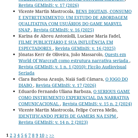
Revista GEMInIS: v. 17 (2026)
Vicente Martin Mastrocola,
BENS DIGITAIS, CONSUMO
E ENTRETENIMENTO: UM ESTUDO DE ABORDAGEM
QUALITATIVA COM USUÁRIOS DO GAME MARVEL
SNAP
,
Revista GEMInIS: v. 16 (2025)
Karina de Abreu Antoniolli, Luciane Maria Fadel,
FILME PUBLICITÁRIO E SUA INFLUÊNCIA EM
ESPECTADORES
,
Revista GEMInIS: v. 16 (2025)
Jônatas Kerr de Oliveira, João Massarolo,
Quests em
World Of Warcraft como estrutura narrativa seriada
,
Revista GEMInIS: v. 1 n. 1 (2010): Ficção Audiovisual
Seriada
Clara Barbosa Araujo, Naiá Sadi Câmara,
O JOGO DO
DIABO
,
Revista GEMInIS: v. 17 (2026)
Eduardo Fernando Uliana Barboza,
O SERIOUS GAME
COMO INSTRUMENTO EXPERENCIAL DA NARRATIVA
COMUNICACIONAL
,
Revista GEMInIS: v. 15 n. 2 (2024)
Vicente Martin Mastrocola, Felipe Correa Mello,
IDENTIFICANDO PERFIS DE GAMERS NA ESPM
,
Revista GEMInIS: v. 14 n. 2 (2023)
1
2
3
4
5
6
7
8
9
10
>
>>