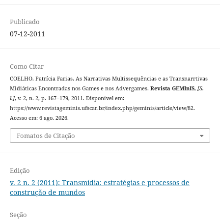
Publicado
07-12-2011
Como Citar
COELHO, Patrícia Farias. As Narrativas Multissequências e as Transnarrtivas
Midiáticas Encontradas nos Games e nos Advergames.
Revista GEMInIS
,
[S.
l.]
, v. 2, n. 2, p. 167–179, 2011. Disponível em:
https://www.revistageminis.ufscar.br/index.php/geminis/article/view/82.
Acesso em: 6 ago. 2026.
Fomatos de Citação
Edição
v. 2 n. 2 (2011): Transmídia: estratégias e processos de
construção de mundos
Seção