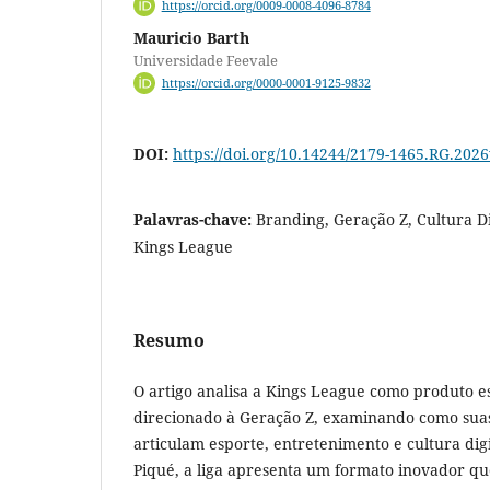
https://orcid.org/0009-0008-4096-8784
Mauricio Barth
Universidade Feevale
https://orcid.org/0000-0001-9125-9832
DOI:
https://doi.org/10.14244/2179-1465.RG.202
Palavras-chave:
Branding, Geração Z, Cultura Di
Kings League
Resumo
O artigo analisa a Kings League como produto es
direcionado à Geração Z, examinando como suas
articulam esporte, entretenimento e cultura dig
Piqué, a liga apresenta um formato inovador qu