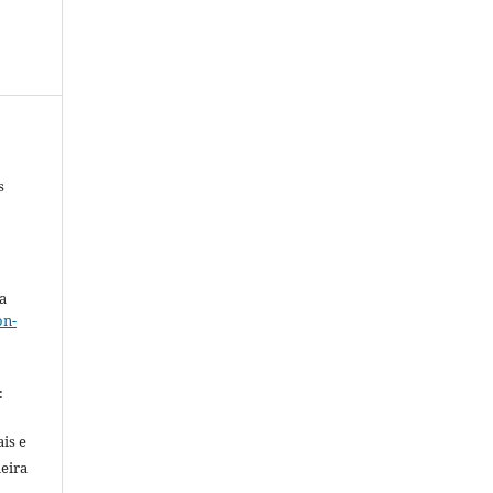
s
a
on-
.
:
is e
meira