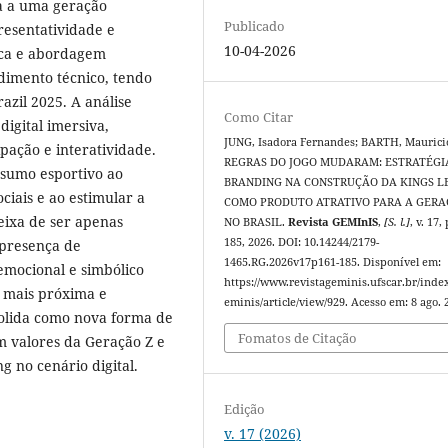
a a uma geração
Publicado
resentatividade e
10-04-2026
sica e abordagem
edimento técnico, tendo
azil 2025. A análise
Como Citar
digital imersiva,
JUNG, Isadora Fernandes; BARTH, Maurici
ipação e interatividade.
REGRAS DO JOGO MUDARAM: ESTRATÉGI
nsumo esportivo ao
BRANDING NA CONSTRUÇÃO DA KINGS 
iais e ao estimular a
COMO PRODUTO ATRATIVO PARA A GERA
eixa de ser apenas
NO BRASIL.
Revista GEMInIS
,
[S. l.]
, v. 17,
185, 2026. DOI: 10.14244/2179-
 presença de
1465.RG.2026v17p161-185. Disponível em:
 emocional e simbólico
https://www.revistageminis.ufscar.br/inde
 mais próxima e
eminis/article/view/929. Acesso em: 8 ago. 
solida como nova forma de
Fomatos de Citação
m valores da Geração Z e
 no cenário digital.
Edição
v. 17 (2026)