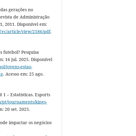
 das gerações no
vista de Administração
71, 2011. Disponível em:
Tec/article/view/2186/pdf
.
 futebol? Pesquisa
: 16 jul. 2025. Disponível
ol/jovens-estao-
de
. Acesso em: 25 ago.
1 – Estatísticas. Esports
m/pt/tournaments/kings-
m: 20 set. 2025.
de impactar os negócios