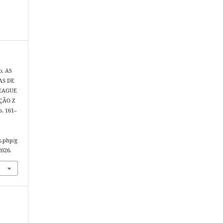
o. AS
AS DE
LEAGUE
ÇÃO Z
 p. 161–
x.php/g
2026.