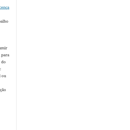
cença
balho
umir
, para
o do
:
l ou
ação