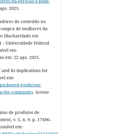
ento-da-geracao-z-pode-
ago. 2025.
iadores de conteúdo no
e compra de mulheres da
so (Bacharelado em
) – Universidade Federal
nível em:
sso em: 22 ago. 2025.
and its implications for
vel em:
-packaged-goods/our-
ons-for-companies
. Acesso
umo de produtos de
ent, v. 5, n. 9, p. 17406–
sponível em:
hp/BRJD/article/view/3115/3025
.