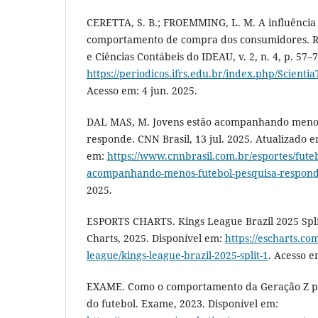
CERETTA, S. B.; FROEMMING, L. M. A influência
comportamento de compra dos consumidores. Re
e Ciências Contábeis do IDEAU, v. 2, n. 4, p. 57–
https://periodicos.ifrs.edu.br/index.php/Scientia
Acesso em: 4 jun. 2025.
DAL MAS, M. Jovens estão acompanhando menos
responde. CNN Brasil, 13 jul. 2025. Atualizado em
em:
https://www.cnnbrasil.com.br/esportes/futeb
acompanhando-menos-futebol-pesquisa-respon
2025.
ESPORTS CHARTS. Kings League Brazil 2025 Split 
Charts, 2025. Disponível em:
https://escharts.co
league/kings-league-brazil-2025-split-1
. Acesso e
EXAME. Como o comportamento da Geração Z po
do futebol. Exame, 2023. Disponível em: