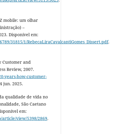
Z mobile: um olhar
nistração) –
023. Disponível em:
3456789/31815/1/RebecaLiraCavalcantiGomes_Dissert.pdf
.
w Customer and
ess Review, 2007.
-20-years-how-customer-
4 jun. 2025.
 da qualidade de vida no
ionalidade, São Caetano
Disponível em:
o/article/view/5398/2869
.