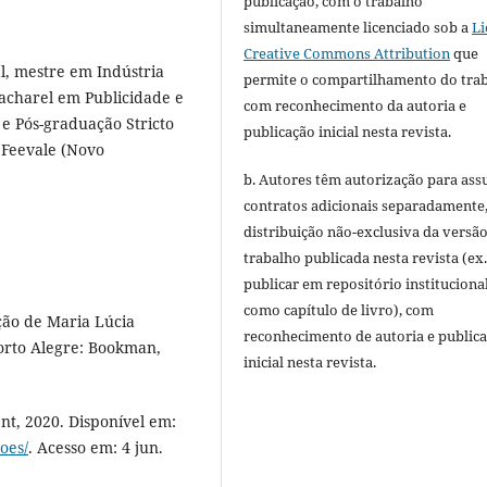
publicação, com o trabalho
simultaneamente licenciado sob a
Li
Creative Commons Attribution
que
l, mestre em Indústria
permite o compartilhamento do tra
bacharel em Publicidade e
com reconhecimento da autoria e
e Pós-graduação Stricto
publicação inicial nesta revista.
 Feevale (Novo
b. Autores têm autorização para ass
contratos adicionais separadamente
distribuição não-exclusiva da versã
trabalho publicada nesta revista (ex.
publicar em repositório instituciona
como capítulo de livro), com
ção de Maria Lúcia
reconhecimento de autoria e public
orto Alegre: Bookman,
inicial nesta revista.
t, 2020. Disponível em:
oes/
. Acesso em: 4 jun.