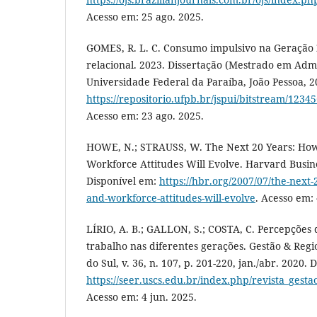
Acesso em: 25 ago. 2025.
GOMES, R. L. C. Consumo impulsivo na Geração 
relacional. 2023. Dissertação (Mestrado em Admi
Universidade Federal da Paraíba, João Pessoa, 2
https://repositorio.ufpb.br/jspui/bitstream/12
Acesso em: 23 ago. 2025.
HOWE, N.; STRAUSS, W. The Next 20 Years: Ho
Workforce Attitudes Will Evolve. Harvard Busin
Disponível em:
https://hbr.org/2007/07/the-next
and-workforce-attitudes-will-evolve
. Acesso em: 
LÍRIO, A. B.; GALLON, S.; COSTA, C. Percepções
trabalho nas diferentes gerações. Gestão & Reg
do Sul, v. 36, n. 107, p. 201-220, jan./abr. 2020. 
https://seer.uscs.edu.br/index.php/revista_gesta
Acesso em: 4 jun. 2025.