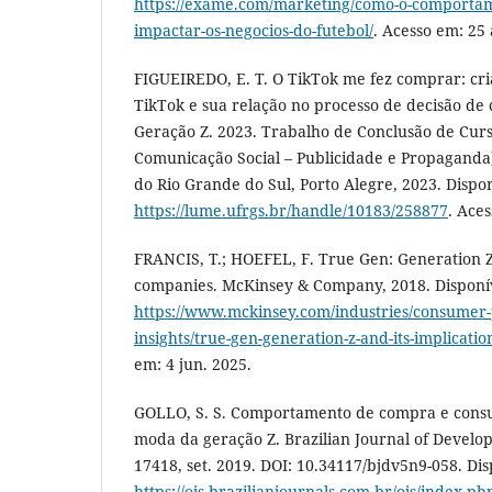
https://exame.com/marketing/como-o-comportam
impactar-os-negocios-do-futebol/
. Acesso em: 25 
FIGUEIREDO, E. T. O TikTok me fez comprar: cr
TikTok e sua relação no processo de decisão d
Geração Z. 2023. Trabalho de Conclusão de Cur
Comunicação Social – Publicidade e Propaganda
do Rio Grande do Sul, Porto Alegre, 2023. Dispo
https://lume.ufrgs.br/handle/10183/258877
. Ace
FRANCIS, T.; HOEFEL, F. True Gen: Generation Z 
companies. McKinsey & Company, 2018. Disponí
https://www.mckinsey.com/industries/consumer
insights/true-gen-generation-z-and-its-implicati
em: 4 jun. 2025.
GOLLO, S. S. Comportamento de compra e cons
moda da geração Z. Brazilian Journal of Developm
17418, set. 2019. DOI: 10.34117/bjdv5n9-058. Di
https://ojs.brazilianjournals.com.br/ojs/index.p