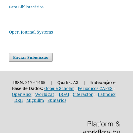
Para Bibliotecários
Open Journal Systems
Enviar Submissão
ISSN:
2179-1465 |
Qualis:
A3 |
Indexação e
Base de Dados:
Google Scholar
-
Periódicos CAPES
-
OpenAlex
-
WorldCat
-
DOAJ
-
CiteFactor
-
Latindex
-
DRJI
-
Miguilim
-
Sumários