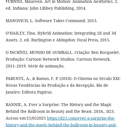
FURNISS, Maureen. Art in Motion: Animation Aesthetics. 2.
ed. Indiana: John Libbey Publishing, 2014.
MANOVICH, L. Software Takes Command. 2013.
O’HAILEY, Tina. Hybrid Animation: Integrating 2d and 3d
Assets. 2. ed. Burlington e Abingdon: Focal Press, 2015.
O INCRÍVEL MUNDO DE GUMBALL. Criação: Ben Bocquelet.
Produção: Cartoon Network Studios. Cartoon Network,
2011–2019. Série de animação.
PARENTE, A., & Ramos, F. P. (2018). O Cinema no Século XXI:
Novas Tendências da Produção e da Recepção. Rio de
Janeiro: Editora Papirus.
RANNIE, A. Ever a Surprise: The History and the Magic
Behind the Ballroom in Beauty and the Beast. 2018,. D23.
Acesso em:15/052025
https://d23.com/ever-a-surprise-the-
history-and-the-magic-behind-the-ballroom-in-beauty-and-