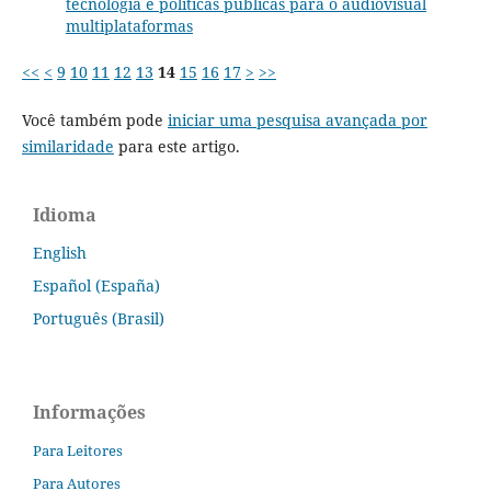
tecnologia e políticas públicas para o audiovisual
multiplataformas
<<
<
9
10
11
12
13
14
15
16
17
>
>>
Você também pode
iniciar uma pesquisa avançada por
similaridade
para este artigo.
Idioma
English
Español (España)
Português (Brasil)
Informações
Para Leitores
Para Autores