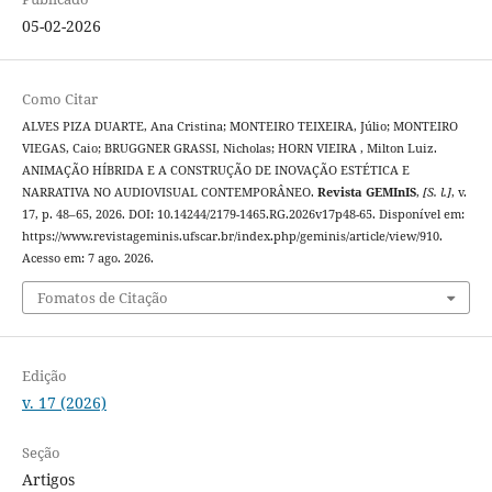
05-02-2026
Como Citar
ALVES PIZA DUARTE, Ana Cristina; MONTEIRO TEIXEIRA, Júlio; MONTEIRO
VIEGAS, Caio; BRUGGNER GRASSI, Nicholas; HORN VIEIRA , Milton Luiz.
ANIMAÇÃO HÍBRIDA E A CONSTRUÇÃO DE INOVAÇÃO ESTÉTICA E
NARRATIVA NO AUDIOVISUAL CONTEMPORÂNEO.
Revista GEMInIS
,
[S. l.]
, v.
17, p. 48–65, 2026. DOI: 10.14244/2179-1465.RG.2026v17p48-65. Disponível em:
https://www.revistageminis.ufscar.br/index.php/geminis/article/view/910.
Acesso em: 7 ago. 2026.
Fomatos de Citação
Edição
v. 17 (2026)
Seção
Artigos