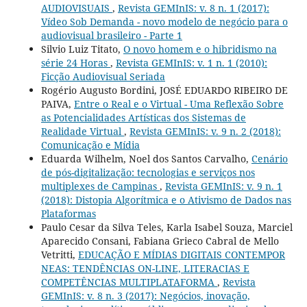
AUDIOVISUAIS
,
Revista GEMInIS: v. 8 n. 1 (2017):
Vídeo Sob Demanda - novo modelo de negócio para o
audiovisual brasileiro - Parte 1
Silvio Luiz Titato,
O novo homem e o hibridismo na
série 24 Horas
,
Revista GEMInIS: v. 1 n. 1 (2010):
Ficção Audiovisual Seriada
Rogério Augusto Bordini, JOSÉ EDUARDO RIBEIRO DE
PAIVA,
Entre o Real e o Virtual - Uma Reflexão Sobre
as Potencialidades Artísticas dos Sistemas de
Realidade Virtual
,
Revista GEMInIS: v. 9 n. 2 (2018):
Comunicação e Mídia
Eduarda Wilhelm, Noel dos Santos Carvalho,
Cenário
de pós-digitalização: tecnologias e serviços nos
multiplexes de Campinas
,
Revista GEMInIS: v. 9 n. 1
(2018): Distopia Algorítmica e o Ativismo de Dados nas
Plataformas
Paulo Cesar da Silva Teles, Karla Isabel Souza, Marciel
Aparecido Consani, Fabiana Grieco Cabral de Mello
Vetritti,
EDUCAÇÃO E MÍDIAS DIGITAIS CONTEMPOR
NEAS: TENDÊNCIAS ON-LINE, LITERACIAS E
COMPETÊNCIAS MULTIPLATAFORMA
,
Revista
GEMInIS: v. 8 n. 3 (2017): Negócios, inovação,