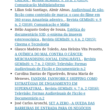
Comunicação Multiplataforma
Lilian Solá Santiago, Almir Almas,
Audiovisual de não-
ficção como conteúdo de marca: o caso do filme em
360 graus Amazônia adentro.
,
Revista GEMInIS: v. 9
n. 2 (2018): Comunicação e Mídia
Hélio Augusto Godoy de Souza,
Estética do
documentário S3D, o enigma da imagem
estereoscópica
,
Revista GEMInIS: v. 6 n. 2 (2015):
Cinema e Tecnologia
Glauco Madeira de Toledo, Ana Heloiza Vita Pessotto,
A QUÍMICA DO MAL CONTRA O CÂNCER:
MERCHANDISING SOCIAL ESPALHÁVEL
,
Revista
GEMInIS: v. 7 n. 2 (2016): Televisão: Formas
Audiovisuais de Ficção e Documentário n.2
Carolina Dantas de Figueiredo, Bruna Maria de
Meneses,
FANDOM, FANWORK E SHIPPING COMO
ESTRATÉGIAS DE ENGAJAMENTO EM
SUPERNATURAL
,
Revista GEMInIS: v. 7 n. 2 (2016):
Televisão: Formas Audiovisuais de Ficção e
Documentário n.2
José Carlos Aronchi,
SET A ZERO - A QUEDA DAS
BARREIRAS DE ENTRADA PARA OS NEGÓCIOS