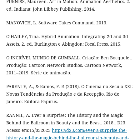
FURNISS, Maureen. Art in Motion: Animation Aesthetics. 2.
ed. Indiana: John Libbey Publishing, 2014.
MANOVICH, L. Software Takes Command. 2013.
O’HAILEY, Tina. Hybrid Animation: Integrating 2d and 3d
Assets. 2. ed. Burlington e Abingdon: Focal Press, 2015.
O INCRÍVEL MUNDO DE GUMBALL. Criação: Ben Bocquelet.
Produção: Cartoon Network Studios. Cartoon Network,
2011–2019. Série de animação.
PARENTE, A., & Ramos, F. P. (2018). O Cinema no Século XXI:
Novas Tendências da Produção e da Recepção. Rio de
Janeiro: Editora Papirus.
RANNIE, A. Ever a Surprise: The History and the Magic
Behind the Ballroom in Beauty and the Beast. 2018,. D23.
Acesso em:15/052025
https://d23.com/ever-a-surprise-the-
history-and-the-magic-behind-the-ballroom-in-beauty-and-