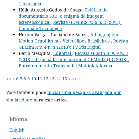
Tecnologia
Hélio Augusto Godoy de Souza,
Estética do
documentário S3D, o enigma da imagem
estereoscópica
,
Revista GEMInIS: v. 6 n. 2 (2015):
Cinema e Tecnologia
Herom Vargas, Luciano de Souza,
A Linguagem
Motion Graphics nos Videoclipes Brasileiros
,
Revista
GEMInIS: v. 4 n. 1 (2013): TV Pós Digital
Dario Mesquita,
Editorial
,
Revista GEMInIS: v. 9 n. 3
(2018): III Jornada Internacional GEMInIS (JIG 2018):
Entretenimento Transmídia Multiplataforma
<<
<
6
7
8
9
10
11
12
13
14
15
>
>>
Você também pode
iniciar uma pesquisa avançada por
similaridade
para este artigo.
Idioma
English