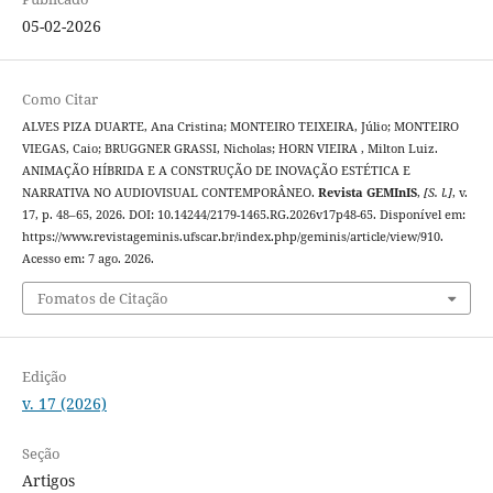
05-02-2026
Como Citar
ALVES PIZA DUARTE, Ana Cristina; MONTEIRO TEIXEIRA, Júlio; MONTEIRO
VIEGAS, Caio; BRUGGNER GRASSI, Nicholas; HORN VIEIRA , Milton Luiz.
ANIMAÇÃO HÍBRIDA E A CONSTRUÇÃO DE INOVAÇÃO ESTÉTICA E
NARRATIVA NO AUDIOVISUAL CONTEMPORÂNEO.
Revista GEMInIS
,
[S. l.]
, v.
17, p. 48–65, 2026. DOI: 10.14244/2179-1465.RG.2026v17p48-65. Disponível em:
https://www.revistageminis.ufscar.br/index.php/geminis/article/view/910.
Acesso em: 7 ago. 2026.
Fomatos de Citação
Edição
v. 17 (2026)
Seção
Artigos