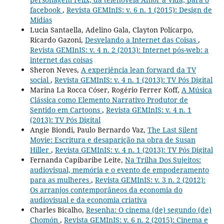
facebook
,
Revista GEMInIS: v. 6 n. 1 (2015): Design de
Mídias
Lucia Santaella, Adelino Gala, Clayton Policarpo,
Ricardo Gazoni,
Desvelando a Internet das Coisas
,
Revista GEMInIS: v. 4 n. 2 (2013): Internet pós-web: a
internet das coisas
Sheron Neves,
A experiência lean forward da TV
social
,
Revista GEMInIS: v. 4 n. 1 (2013): TV Pós Digital
Marina La Rocca Cóser, Rogério Ferrer Koff,
A Música
Clássica como Elemento Narrativo Produtor de
Sentido em Cartoons
,
Revista GEMInIS: v. 4 n. 1
(2013): TV Pós Digital
Angie Biondi, Paulo Bernardo Vaz,
The Last Silent
Movie: Escritura e desaparição na obra de Susan
Hiller
,
Revista GEMInIS: v. 4 n. 1 (2013): TV Pós Digital
Fernanda Capibaribe Leite,
Na Trilha Dos Sujeitos:
audiovisual, memória e o evento de empoderamento
para as mulheres
,
Revista GEMInIS: v. 3 n. 2 (2012):
Os arranjos contemporâneos da economia do
audiovisual e da economia criativa
Charles Bicalho,
Resenha: O cinema (de) segundo (de)
Chomón
,
Revista GEMInIS: v. 6 n. 2 (2015): Cinema e