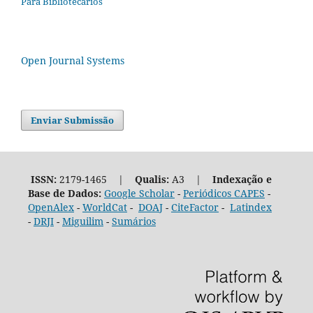
Para Bibliotecários
Open Journal Systems
Enviar Submissão
ISSN:
2179-1465 |
Qualis:
A3 |
Indexação e
Base de Dados:
Google Scholar
-
Periódicos CAPES
-
OpenAlex
-
WorldCat
-
DOAJ
-
CiteFactor
-
Latindex
-
DRJI
-
Miguilim
-
Sumários