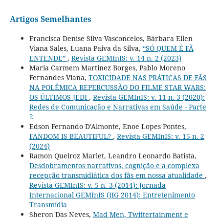
Artigos Semelhantes
Francisca Denise Silva Vasconcelos, Bárbara Ellen
Viana Sales, Luana Paiva da Silva,
“SÓ QUEM É FÃ
ENTENDE”
,
Revista GEMInIS: v. 14 n. 2 (2023)
Maria Carmem Martinez Borges, Pablo Moreno
Fernandes Viana,
TOXICIDADE NAS PRÁTICAS DE FÃS
NA POLÊMICA REPERCUSSÃO DO FILME STAR WARS:
OS ÚLTIMOS JEDI
,
Revista GEMInIS: v. 11 n. 3 (2020):
Redes de Comunicação e Narrativas em Saúde - Parte
2
Edson Fernando D'Almonte, Enoe Lopes Pontes,
FANDOM IS BEAUTIFUL?
,
Revista GEMInIS: v. 15 n. 2
(2024)
Ramon Queiroz Marlet, Leandro Leonardo Batista,
Desdobramentos narrativos, cognição e a complexa
recepção transmidiática dos fãs em nossa atualidade
,
Revista GEMInIS: v. 5 n. 3 (2014): Jornada
Internacional GEMInIS (JIG 2014): Entretenimento
Transmídia
Sheron Das Neves,
Mad Men, Twittertainment e