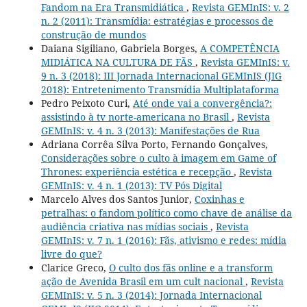
Fandom na Era Transmidiática
,
Revista GEMInIS: v. 2
n. 2 (2011): Transmídia: estratégias e processos de
construção de mundos
Daiana Sigiliano, Gabriela Borges,
A COMPETÊNCIA
MIDIÁTICA NA CULTURA DE FÃS
,
Revista GEMInIS: v.
9 n. 3 (2018): III Jornada Internacional GEMInIS (JIG
2018): Entretenimento Transmídia Multiplataforma
Pedro Peixoto Curi,
Até onde vai a convergência?:
assistindo à tv norte-americana no Brasil
,
Revista
GEMInIS: v. 4 n. 3 (2013): Manifestações de Rua
Adriana Corrêa Silva Porto, Fernando Gonçalves,
Considerações sobre o culto à imagem em Game of
Thrones: experiência estética e recepção
,
Revista
GEMInIS: v. 4 n. 1 (2013): TV Pós Digital
Marcelo Alves dos Santos Junior,
Coxinhas e
petralhas: o fandom político como chave de análise da
audiência criativa nas mídias sociais
,
Revista
GEMInIS: v. 7 n. 1 (2016): Fãs, ativismo e redes: mídia
livre do que?
Clarice Greco,
O culto dos fãs online e a transform
ação de Avenida Brasil em um cult nacional
,
Revista
GEMInIS: v. 5 n. 3 (2014): Jornada Internacional