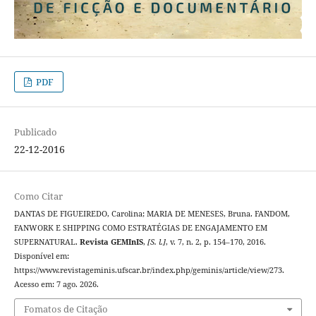
PDF
Publicado
22-12-2016
Como Citar
DANTAS DE FIGUEIREDO, Carolina; MARIA DE MENESES, Bruna. FANDOM,
FANWORK E SHIPPING COMO ESTRATÉGIAS DE ENGAJAMENTO EM
SUPERNATURAL.
Revista GEMInIS
,
[S. l.]
, v. 7, n. 2, p. 154–170, 2016.
Disponível em:
https://www.revistageminis.ufscar.br/index.php/geminis/article/view/273.
Acesso em: 7 ago. 2026.
Fomatos de Citação