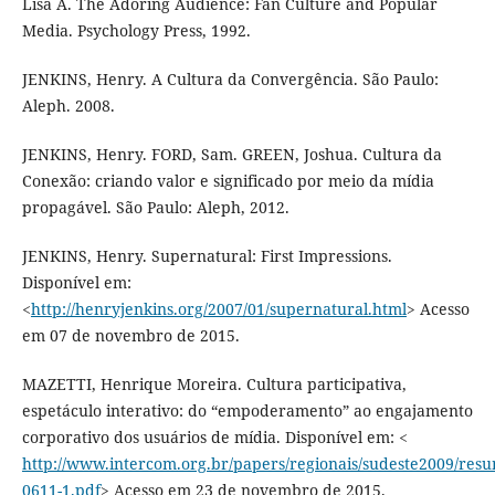
Lisa A. The Adoring Audience: Fan Culture and Popular
Media. Psychology Press, 1992.
JENKINS, Henry. A Cultura da Convergência. São Paulo:
Aleph. 2008.
JENKINS, Henry. FORD, Sam. GREEN, Joshua. Cultura da
Conexão: criando valor e significado por meio da mídia
propagável. São Paulo: Aleph, 2012.
JENKINS, Henry. Supernatural: First Impressions.
Disponível em:
<
http://henryjenkins.org/2007/01/supernatural.html
> Acesso
em 07 de novembro de 2015.
MAZETTI, Henrique Moreira. Cultura participativa,
espetáculo interativo: do “empoderamento” ao engajamento
corporativo dos usuários de mídia. Disponível em: <
http://www.intercom.org.br/papers/regionais/sudeste2009/resu
0611-1.pdf
> Acesso em 23 de novembro de 2015.