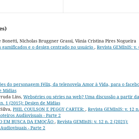
es)
onetti, Nicholas Bruggner Grassi, Vânia Cristina Pires Nogueira
s gamificados e o design centrado no usuário
,
Revista GEMInIS: v. 
ões do personagem Félix, da telenovela Amor à Vida, para o face
e Mídias
rruda Lins,
Webséries ou séries na web? Uma discussão a partir d
 n. 1 (2015): Design de Mídias
Silva,
PHIL COULSON E PEGGY CARTER:
,
Revista GEMInIS: v. 12 n
oteiros Audiovisuais - Parte 2
O EM BUSCA DA EMOÇÃO
,
Revista GEMInIS: v. 12 n. 2 (2021):
Audiovisuais - Parte 2