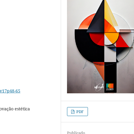
6v17p48-65
ovação estética
PDF
Publicado