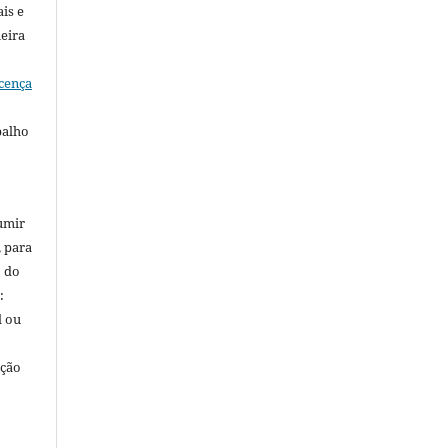
is e
meira
cença
balho
umir
, para
o do
:
l ou
ação