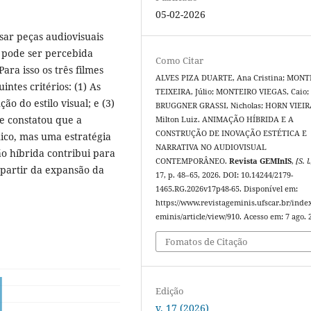
05-02-2026
isar peças audiovisuais
 pode ser percebida
Como Citar
ara isso os três filmes
ALVES PIZA DUARTE, Ana Cristina; MONT
ntes critérios: (1) As
TEIXEIRA, Júlio; MONTEIRO VIEGAS, Caio;
o do estilo visual; e (3)
BRUGGNER GRASSI, Nicholas; HORN VIEIR
se constatou que a
Milton Luiz. ANIMAÇÃO HÍBRIDA E A
CONSTRUÇÃO DE INOVAÇÃO ESTÉTICA E
ico, mas uma estratégia
NARRATIVA NO AUDIOVISUAL
ão híbrida contribui para
CONTEMPORÂNEO.
Revista GEMInIS
,
[S. l
a partir da expansão da
17, p. 48–65, 2026. DOI: 10.14244/2179-
1465.RG.2026v17p48-65. Disponível em:
https://www.revistageminis.ufscar.br/inde
eminis/article/view/910. Acesso em: 7 ago. 
Fomatos de Citação
Edição
v. 17 (2026)