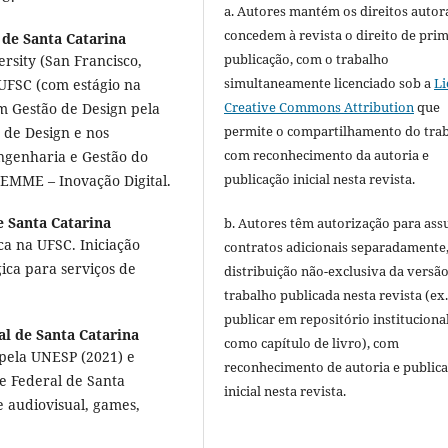
a. Autores mantém os direitos autora
concedem à revista o direito de pri
 de Santa Catarina
publicação, com o trabalho
rsity (San Francisco,
simultaneamente licenciado sob a
Li
UFSC (com estágio na
Creative Commons Attribution
que
m Gestão de Design pela
permite o compartilhamento do tra
 de Design e nos
com reconhecimento da autoria e
genharia e Gestão do
publicação inicial nesta revista.
EMME – Inovação Digital.
e Santa Catarina
b. Autores têm autorização para ass
 na UFSC. Iniciação
contratos adicionais separadamente
ica para serviços de
distribuição não-exclusiva da versã
trabalho publicada nesta revista (ex.
publicar em repositório instituciona
l de Santa Catarina
como capítulo de livro), com
 pela UNESP (2021) e
reconhecimento de autoria e public
e Federal de Santa
inicial nesta revista.
e audiovisual, games,