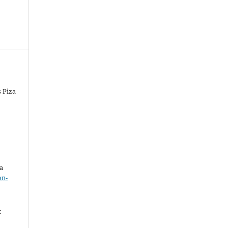
s Piza
o
a
on-
.
: