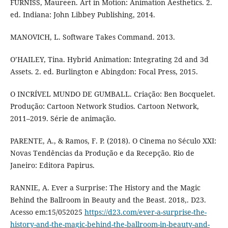
FURNISS, Maureen. Art in Motion: Animation Aesthetics. 2.
ed. Indiana: John Libbey Publishing, 2014.
MANOVICH, L. Software Takes Command. 2013.
O’HAILEY, Tina. Hybrid Animation: Integrating 2d and 3d
Assets. 2. ed. Burlington e Abingdon: Focal Press, 2015.
O INCRÍVEL MUNDO DE GUMBALL. Criação: Ben Bocquelet.
Produção: Cartoon Network Studios. Cartoon Network,
2011–2019. Série de animação.
PARENTE, A., & Ramos, F. P. (2018). O Cinema no Século XXI:
Novas Tendências da Produção e da Recepção. Rio de
Janeiro: Editora Papirus.
RANNIE, A. Ever a Surprise: The History and the Magic
Behind the Ballroom in Beauty and the Beast. 2018,. D23.
Acesso em:15/052025
https://d23.com/ever-a-surprise-the-
history-and-the-magic-behind-the-ballroom-in-beauty-and-