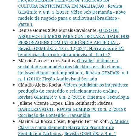
CULTURA PARTICIPATIVA EM MALHAÇÃO
,
Revista
GEMInIS: v. 8 n. 1 (2017): Vídeo Sob Demanda - novo
modelo de negócio para o audiovisual brasileiro -
Parte 1
Denise Gomes Silva Morais Cavalcante,
O USO DE
ARQUIVOS FÍLMICOS PARA CONTROLAR A IDADE DOS
PERSONAGENS COM INTELIGÊNCIA ARTIFICIAL
,
Revista GEMInIS: v. 15 n. 1 (2024): Narrativas de IA:
tendências da produção audiovisual - Parte 2
Márcio Carneiro dos Santos,
O trailer, o filme e a
serialidade no modelo dos blockbusters do cinema
hollywoodiano contemporâneo
,
Revista GEMInIS: v. 1
n. 1 (2010): Ficção Audiovisual Seriada
Cláudio Aleixo Rocha,
Vídeos publicitários interativos:
produção de conteúdo e relacionamento on-line
,
Revista GEMInIS: v. 6 n. 2 (2015): Cinema e Tecnologia
Juliane Vicente Lopes, Elisa Reinhardt Piedras,
BANDERSNATCH
,
Revista GEMInIS: v. 10 n. 2 (2019):
Cocriação de Conteúdo Transmídia
Marina La Rocca Cóser, Rogério Ferrer Koff,
A Música
Clássica como Elemento Narrativo Produtor de
Sentido em Cartoons
,
Revista GEMInIS: v. 4 n. 1