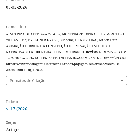
05-02-2026
Como Citar
ALVES PIZA DUARTE, Ana Cristina; MONTEIRO TEIXEIRA, Júlio; MONTEIRO
VIEGAS, Caio; BRUGGNER GRASSI, Nicholas; HORN VIEIRA , Milton Luiz.
ANIMAÇÃO HÍBRIDA E A CONSTRUÇÃO DE INOVAÇÃO ESTÉTICA E
NARRATIVA NO AUDIOVISUAL CONTEMPORÂNEO.
Revista GEMInIS
,
[S. l.]
, v.
17, p. 48–65, 2026. DOI: 10.14244/2179-1465.RG.2026v17p48-65. Disponível em:
https://www.revistageminis.ufscar.br/index.php/geminis/article/view/910.
Acesso em: 10 ago. 2026.
Fomatos de Citação
Edição
v. 17 (2026)
Seção
Artigos