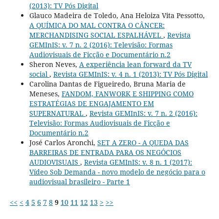
(2013): TV Pós Digital
Glauco Madeira de Toledo, Ana Heloiza Vita Pessotto,
A QUÍMICA DO MAL CONTRA O CÂNCER:
MERCHANDISING SOCIAL ESPALHÁVEL
,
Revista
GEMInIS: v. 7 n. 2 (2016): Televisão: Formas
Audiovisuais de Ficção e Documentário n.2
Sheron Neves,
A experiência lean forward da TV
social
,
Revista GEMInIS: v. 4 n. 1 (2013): TV Pós Digital
Carolina Dantas de Figueiredo, Bruna Maria de
Meneses,
FANDOM, FANWORK E SHIPPING COMO
ESTRATÉGIAS DE ENGAJAMENTO EM
SUPERNATURAL
,
Revista GEMInIS: v. 7 n. 2 (2016):
Televisão: Formas Audiovisuais de Ficção e
Documentário n.2
José Carlos Aronchi,
SET A ZERO - A QUEDA DAS
BARREIRAS DE ENTRADA PARA OS NEGÓCIOS
AUDIOVISUAIS
,
Revista GEMInIS: v. 8 n. 1 (2017):
Vídeo Sob Demanda - novo modelo de negócio para o
audiovisual brasileiro - Parte 1
<<
<
4
5
6
7
8
9
10
11
12
13
>
>>