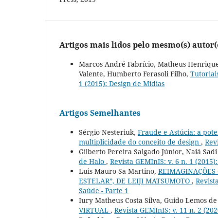
Artigos mais lidos pelo mesmo(s) autor(
Marcos André Fabrício, Matheus Henrique B
Valente, Humberto Ferasoli Filho,
Tutoriai
1 (2015): Design de Mídias
Artigos Semelhantes
Sérgio Nesteriuk,
Fraude e Astúcia: a pote
multiplicidade do conceito de design
,
Revi
Gilberto Pereira Salgado Júnior, Naiá Sa
de Halo
,
Revista GEMInIS: v. 6 n. 1 (2015)
Luis Mauro Sa Martino,
REIMAGINAÇÕES C
ESTELAR”, DE LEIJI MATSUMOTO
,
Revist
Saúde - Parte 1
Iury Matheus Costa Silva, Guido Lemos de
VIRTUAL
,
Revista GEMInIS: v. 11 n. 2 (2