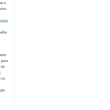
is e
meira
cença
balho
umir
, para
o do
:
l ou
ação