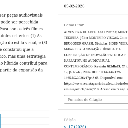
05-02-2026
isar peças audiovisuais
 pode ser percebida
Como Citar
ara isso os três filmes
ALVES PIZA DUARTE, Ana Cristina; MONT
ntes critérios: (1) As
TEIXEIRA, Júlio; MONTEIRO VIEGAS, Caio;
o do estilo visual; e (3)
BRUGGNER GRASSI, Nicholas; HORN VIEIR
se constatou que a
Milton Luiz. ANIMAÇÃO HÍBRIDA E A
CONSTRUÇÃO DE INOVAÇÃO ESTÉTICA E
ico, mas uma estratégia
NARRATIVA NO AUDIOVISUAL
ão híbrida contribui para
CONTEMPORÂNEO.
Revista GEMInIS
,
[S. l
a partir da expansão da
17, p. 48–65, 2026. DOI: 10.14244/2179-
1465.RG.2026v17p48-65. Disponível em:
https://www.revistageminis.ufscar.br/inde
eminis/article/view/910. Acesso em: 7 ago. 
Fomatos de Citação
Edição
v. 17 (2026)