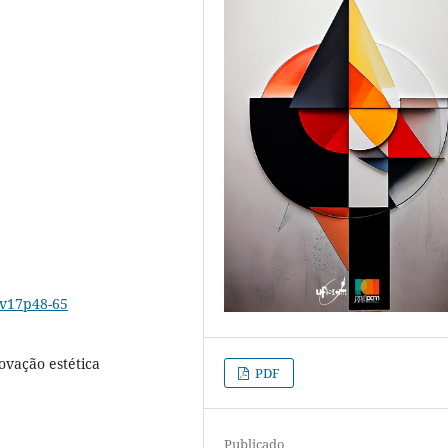
6v17p48-65
ovação estética
PDF
Publicado