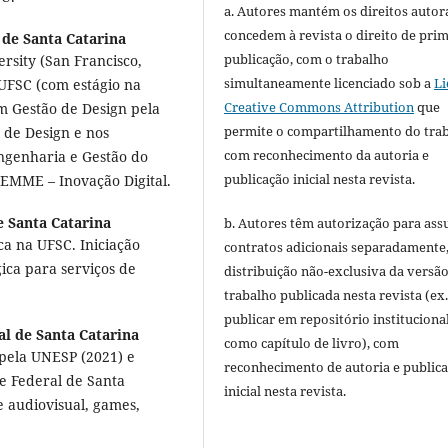
a. Autores mantém os direitos autora
concedem à revista o direito de pri
 de Santa Catarina
publicação, com o trabalho
rsity (San Francisco,
simultaneamente licenciado sob a
Li
UFSC (com estágio na
Creative Commons Attribution
que
m Gestão de Design pela
permite o compartilhamento do tra
 de Design e nos
com reconhecimento da autoria e
genharia e Gestão do
publicação inicial nesta revista.
EMME – Inovação Digital.
e Santa Catarina
b. Autores têm autorização para ass
 na UFSC. Iniciação
contratos adicionais separadamente
ica para serviços de
distribuição não-exclusiva da versã
trabalho publicada nesta revista (ex.
publicar em repositório instituciona
l de Santa Catarina
como capítulo de livro), com
 pela UNESP (2021) e
reconhecimento de autoria e public
e Federal de Santa
inicial nesta revista.
e audiovisual, games,