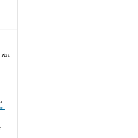
s Piza
o
a
on-
.
: