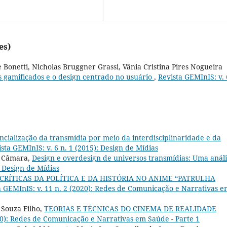
es)
onetti, Nicholas Bruggner Grassi, Vânia Cristina Pires Nogueira
s gamificados e o design centrado no usuário
,
Revista GEMInIS: v. 
ncialização da transmídia por meio da interdisciplinaridade e da
sta GEMInIS: v. 6 n. 1 (2015): Design de Mídias
di Câmara,
Design e overdesign de universos transmídias: Uma análi
: Design de Mídias
RÍTICAS DA POLÍTICA E DA HISTÓRIA NO ANIME “PATRULHA
a GEMInIS: v. 11 n. 2 (2020): Redes de Comunicação e Narrativas 
 Souza Filho,
TEORIAS E TÉCNICAS DO CINEMA DE REALIDADE
020): Redes de Comunicação e Narrativas em Saúde - Parte 1