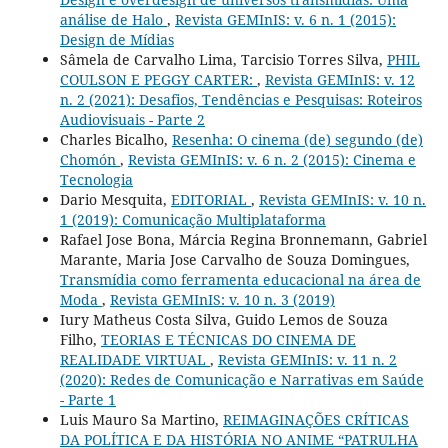
análise de Halo
,
Revista GEMInIS: v. 6 n. 1 (2015):
Design de Mídias
Sâmela de Carvalho Lima, Tarcisio Torres Silva,
PHIL
COULSON E PEGGY CARTER:
,
Revista GEMInIS: v. 12
n. 2 (2021): Desafios, Tendências e Pesquisas: Roteiros
Audiovisuais - Parte 2
Charles Bicalho,
Resenha: O cinema (de) segundo (de)
Chomón
,
Revista GEMInIS: v. 6 n. 2 (2015): Cinema e
Tecnologia
Dario Mesquita,
EDITORIAL
,
Revista GEMInIS: v. 10 n.
1 (2019): Comunicação Multiplataforma
Rafael Jose Bona, Márcia Regina Bronnemann, Gabriel
Marante, Maria Jose Carvalho de Souza Domingues,
Transmídia como ferramenta educacional na área de
Moda
,
Revista GEMInIS: v. 10 n. 3 (2019)
Iury Matheus Costa Silva, Guido Lemos de Souza
Filho,
TEORIAS E TÉCNICAS DO CINEMA DE
REALIDADE VIRTUAL
,
Revista GEMInIS: v. 11 n. 2
(2020): Redes de Comunicação e Narrativas em Saúde
- Parte 1
Luis Mauro Sa Martino,
REIMAGINAÇÕES CRÍTICAS
DA POLÍTICA E DA HISTÓRIA NO ANIME “PATRULHA