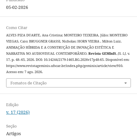
05-02-2026
Como Citar
ALVES PIZA DUARTE, Ana Cristina; MONTEIRO TEIXEIRA, Júlio; MONTEIRO
VIEGAS, Caio; BRUGGNER GRASSI, Nicholas; HORN VIEIRA , Milton Luiz.
ANIMAÇÃO HÍBRIDA E A CONSTRUÇÃO DE INOVAÇÃO ESTÉTICA E
NARRATIVA NO AUDIOVISUAL CONTEMPORÂNEO.
Revista GEMInIS
,
[S. l.]
, v.
17, p. 48–65, 2026. DOI: 10.14244/2179-1465.RG.2026v17p48-65. Disponível em:
https://www.revistageminis.ufscar.br/index.php/geminis/article/view/910.
Acesso em: 7 ago. 2026.
Fomatos de Citação
Edição
v. 17 (2026)
Seção
Artigos