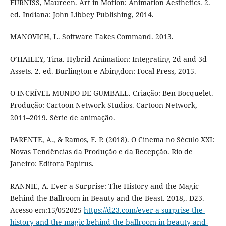
FURNISS, Maureen. Art in Motion: Animation Aesthetics. 2.
ed. Indiana: John Libbey Publishing, 2014.
MANOVICH, L. Software Takes Command. 2013.
O’HAILEY, Tina. Hybrid Animation: Integrating 2d and 3d
Assets. 2. ed. Burlington e Abingdon: Focal Press, 2015.
O INCRÍVEL MUNDO DE GUMBALL. Criação: Ben Bocquelet.
Produção: Cartoon Network Studios. Cartoon Network,
2011–2019. Série de animação.
PARENTE, A., & Ramos, F. P. (2018). O Cinema no Século XXI:
Novas Tendências da Produção e da Recepção. Rio de
Janeiro: Editora Papirus.
RANNIE, A. Ever a Surprise: The History and the Magic
Behind the Ballroom in Beauty and the Beast. 2018,. D23.
Acesso em:15/052025
https://d23.com/ever-a-surprise-the-
history-and-the-magic-behind-the-ballroom-in-beauty-and-