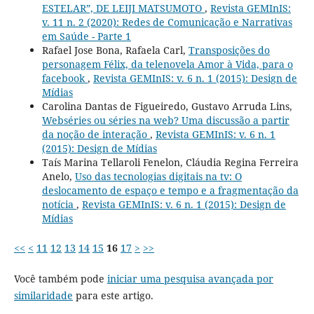
ESTELAR”, DE LEIJI MATSUMOTO
,
Revista GEMInIS:
v. 11 n. 2 (2020): Redes de Comunicação e Narrativas
em Saúde - Parte 1
Rafael Jose Bona, Rafaela Carl,
Transposições do
personagem Félix, da telenovela Amor à Vida, para o
facebook
,
Revista GEMInIS: v. 6 n. 1 (2015): Design de
Mídias
Carolina Dantas de Figueiredo, Gustavo Arruda Lins,
Webséries ou séries na web? Uma discussão a partir
da noção de interação
,
Revista GEMInIS: v. 6 n. 1
(2015): Design de Mídias
Taís Marina Tellaroli Fenelon, Cláudia Regina Ferreira
Anelo,
Uso das tecnologias digitais na tv: O
deslocamento de espaço e tempo e a fragmentação da
notícia
,
Revista GEMInIS: v. 6 n. 1 (2015): Design de
Mídias
<<
<
11
12
13
14
15
16
17
>
>>
Você também pode
iniciar uma pesquisa avançada por
similaridade
para este artigo.