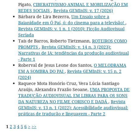
Pigato,
CIBERATIVISMO ANIMAL E MOBILIZAÇÃO EM
REDES SOCIAIS
,
Revista GEMInIS: v. 17 (2026)
Bárbara de Lira Bezerra,
Um Ensaio sobre a
Baianidade em Ó Paí, ó: do cinema para a televisão!
,
Revista GEMInIS: v. 1 n. 1 (2010): Ficção Audiovisual
Seriada
Taís de Barros, Roberto Tietzmann,
ROTEIROS COMO
PROMPTS
,
Revista GEMInIS: v. 14 n. 3 (2023):
Narrativas de IA: tendências da produção audiovisual
- Parte 1
Roberval de Jesus Leone dos Santos,
O MELODRAMA
EM A SOMBRA DO PAI
,
Revista GEMInIS: v. 15 n. 2
(2024)
Raquece Mota Honório Cruz, Vera Lúcia Santiago
Araújo, Alexandra Frazão Seoane,
UMA PROPOSTA DE
TRADUÇÃO AUDIOVISUAL EM LIBRAS PARA OS SONS
DA NATUREZA NO FILME CORISCO E DADÁ
,
Revista
GEMInIS: v. 13 n. 1 (2022): Acessibilidade audiovisual:
práticas de tradução e linguagem - Parte 2
1
2
3
4
5
6
>
>>