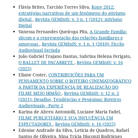
Flávia Brites, Tarcisio Torres Silva,
Kony 2012:
estratégias narrativas de um fenômeno do ativismo
digital
,
Revista GEMInIS: v. 3 n. 1 (2012): Ativismo
Digital
Vanessa Fernandes Queiroga Pita,
A Grande Família:
sitcom e a representação das relações familiares e
amorosas
,
Revista GEMInIS: v. 1 n. 1 (2010): Ficção
Audiovisual Seriada
João Gabriel Trajano Dantas, Sabrina Helena Ferigato,
O BALLET DE PACARRETE
,
Revista GEMInIS: v. 16
(2025)
Eliane Coster,
CONTRIBUIÇÕES PARA UM
PENSAMENTO SOBRE O ROTEIRO CINEMATOGRÁFICO
A PARTIR DA EXPERIÊNCIA DE REALIZAÇÃO DO
FILME MEIO IRMÃO
,
Revista GEMInIS: v. 12 n. 2
(2021): Desafios, Tendências e Pesquisas: Roteiros
Audiovisuais - Parte 2
Karina de Abreu Antoniolli, Luciane Maria Fadel,
FILME PUBLICITÁRIO E SUA INFLUÊNCIA EM
ESPECTADORES
,
Revista GEMInIS: v. 16 (2025)
Edenise Andrade da Silva, Letícia de Quadros, Rafael
Santos de Oliveira, Nina Trícia Disconzi Rodrigues