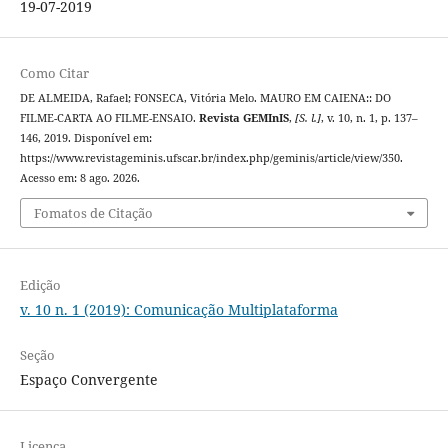
19-07-2019
Como Citar
DE ALMEIDA, Rafael; FONSECA, Vitória Melo. MAURO EM CAIENA:: DO
FILME-CARTA AO FILME-ENSAIO.
Revista GEMInIS
,
[S. l.]
, v. 10, n. 1, p. 137–
146, 2019. Disponível em:
https://www.revistageminis.ufscar.br/index.php/geminis/article/view/350.
Acesso em: 8 ago. 2026.
Fomatos de Citação
Edição
v. 10 n. 1 (2019): Comunicação Multiplataforma
Seção
Espaço Convergente
Licença