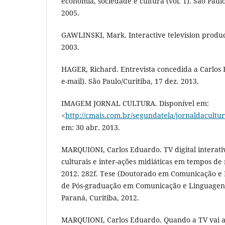
economia, sociedade e cultura (vol. 1). São Paulo
2005.
GAWLINSKI, Mark. Interactive television product
2003.
HAGER, Richard. Entrevista concedida a Carlos
e-mail). São Paulo/Curitiba, 17 dez. 2013.
IMAGEM JORNAL CULTURA. Disponível em:
<
http://cmais.com.br/segundatela/jornaldacultu
em: 30 abr. 2013.
MARQUIONI, Carlos Eduardo. TV digital interativ
culturais e inter-ações midiáticas em tempos de
2012. 282f. Tese (Doutorado em Comunicação e
de Pós-graduação em Comunicação e Linguagens
Paraná, Curitiba, 2012.
MARQUIONI, Carlos Eduardo. Quando a TV vai al