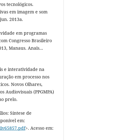
vos tecnológicos.
tivas em imagem e som
/jun. 2013a.
tividade em programas
ercom Congresso Brasileiro
13, Manaus. Anais...
s e interatividade na
guração em processo nos
ticos. Novos Olhares,
os Audiovisuais (PPGMPA)
no prelo.
ios: Síntese de
sponível em:
/liv65857.pdf
>. Acesso em: