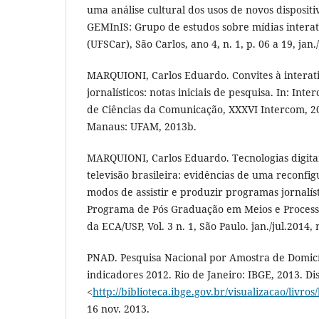
uma análise cultural dos usos de novos dispositi
GEMInIS: Grupo de estudos sobre mídias intera
(UFSCar), São Carlos, ano 4, n. 1, p. 06 a 19, jan.
MARQUIONI, Carlos Eduardo. Convites à intera
jornalísticos: notas iniciais de pesquisa. In: Int
de Ciências da Comunicação, XXXVI Intercom, 20
Manaus: UFAM, 2013b.
MARQUIONI, Carlos Eduardo. Tecnologias digitai
televisão brasileira: evidências de uma reconfi
modos de assistir e produzir programas jornalís
Programa de Pós Graduação em Meios e Process
da ECA/USP, Vol. 3 n. 1, São Paulo. jan./jul.2014, 
PNAD. Pesquisa Nacional por Amostra de Domicíl
indicadores 2012. Rio de Janeiro: IBGE, 2013. Di
<
http://biblioteca.ibge.gov.br/visualizacao/livros
16 nov. 2013.