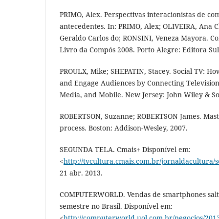
PRIMO, Alex. Perspectivas interacionistas de co
antecedentes. In: PRIMO, Alex; OLIVEIRA, Ana
Geraldo Carlos do; RONSINI, Veneza Mayora. Co
Livro da Compós 2008. Porto Alegre: Editora Suli
PROULX, Mike; SHEPATIN, Stacey. Social TV: H
and Engage Audiences by Connecting Television 
Media, and Mobile. New Jersey: John Wiley & So
ROBERTSON, Suzanne; ROBERTSON James. Maste
process. Boston: Addison-Wesley, 2007.
SEGUNDA TELA. Cmais+ Disponível em:
<
http://tvcultura.cmais.com.br/jornaldacultura/
21 abr. 2013.
COMPUTERWORLD. Vendas de smartphones salt
semestre no Brasil. Disponível em:
<
http://computerworld.uol.com.br/negocios/2013