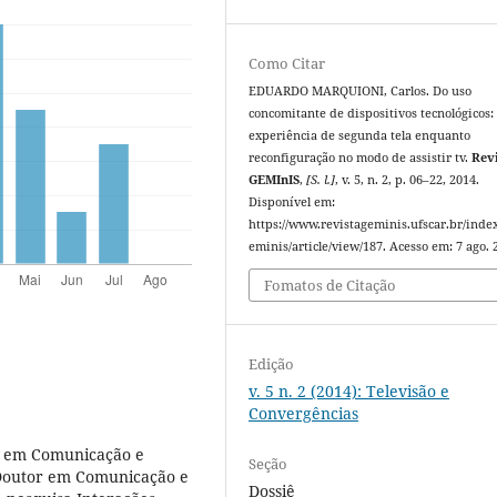
Como Citar
EDUARDO MARQUIONI, Carlos. Do uso
concomitante de dispositivos tecnológicos:
experiência de segunda tela enquanto
reconfiguração no modo de assistir tv.
Rev
GEMInIS
,
[S. l.]
, v. 5, n. 2, p. 06–22, 2014.
Disponível em:
https://www.revistageminis.ufscar.br/inde
eminis/article/view/187. Acesso em: 7 ago. 
Fomatos de Citação
Edição
v. 5 n. 2 (2014): Televisão e
Convergências
o em Comunicação e
Seção
 Doutor em Comunicação e
Dossiê