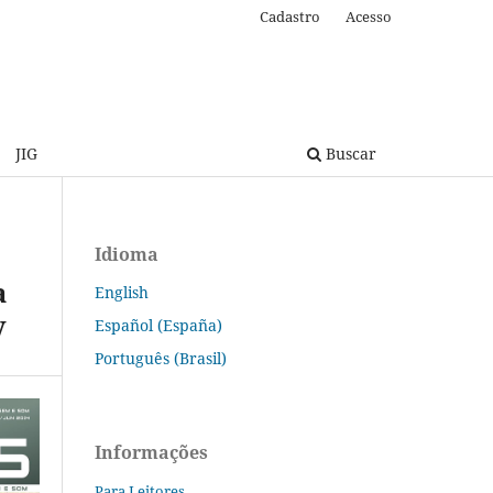
Cadastro
Acesso
JIG
Buscar
Idioma
a
English
v
Español (España)
Português (Brasil)
Informações
Para Leitores