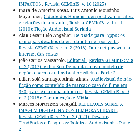
IMPACTOS
,
Revista GEMInIS: v. 16 (2025)
Inara de Amorim Rosas, Luiz Antonio Mousinho
Magalhães,
Cidade dos Homens: perspectiva narrativa
e relações de amizade
,
Revista GEMInIS: v. 1 n. 1
(2010): Ficção Audiovisual Seriada
Alan César Belo Angeluci,
De 'Gads' para 'Apps': os
principais desafios da era da internet pós-web
,
Revista GEMInIS: v. 4 n. 2 (2013): Internet pós-web: a
internet das coisas
João Carlos Massarolo,
Editorial
,
Revista GEMInIS: v. 8
n. 2 (2017): Vídeo Sob Demanda - novo modelo de
negócio para o audiovisual brasileiro - Parte 2
Lilian Solá Santiago, Almir Almas,
Audiovisual de não-
ficção como conteúdo de marca: o caso do filme em
360 graus Amazônia adentro.
,
Revista GEMInIS: v. 9
n. 2 (2018): Comunicação e Mídia
Marcos Mortensen Steagall,
REFLEXÕES SOBRE A
IMAGEM DIGITAL NA CONTEMPORANEIDADE
,
Revista GEMInIS: v. 12 n. 2 (2021): Desafios,
Tendências e Pesquisas: Roteiros Audiovisuais - Parte
2