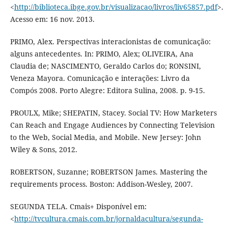
<
http://biblioteca.ibge.gov.br/visualizacao/livros/liv65857.pdf
>.
Acesso em: 16 nov. 2013.
PRIMO, Alex. Perspectivas interacionistas de comunicação:
alguns antecedentes. In: PRIMO, Alex; OLIVEIRA, Ana
Claudia de; NASCIMENTO, Geraldo Carlos do; RONSINI,
Veneza Mayora. Comunicação e interações: Livro da
Compós 2008. Porto Alegre: Editora Sulina, 2008. p. 9-15.
PROULX, Mike; SHEPATIN, Stacey. Social TV: How Marketers
Can Reach and Engage Audiences by Connecting Television
to the Web, Social Media, and Mobile. New Jersey: John
Wiley & Sons, 2012.
ROBERTSON, Suzanne; ROBERTSON James. Mastering the
requirements process. Boston: Addison-Wesley, 2007.
SEGUNDA TELA. Cmais+ Disponível em:
<
http://tvcultura.cmais.com.br/jornaldacultura/segunda-