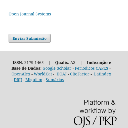
Open Journal Systems
Enviar Submissão
ISSN:
2179-1465 |
Qualis:
A3 |
Indexação e
Base de Dados:
Google Scholar
-
Periódicos CAPES
-
OpenAlex
-
WorldCat
-
DOAJ
-
CiteFactor
-
Latindex
-
DRJI
-
Miguilim
-
Sumários