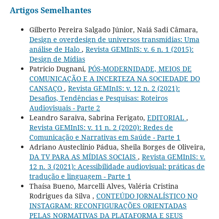
Artigos Semelhantes
Gilberto Pereira Salgado Júnior, Naiá Sadi Câmara,
Design e overdesign de universos transmídias: Uma
análise de Halo
,
Revista GEMInIS: v. 6 n. 1 (2015):
Design de Mídias
Patricio Dugnani,
PÓS-MODERNIDADE, MEIOS DE
COMUNICAÇÃO E A INCERTEZA NA SOCIEDADE DO
CANSAÇO
,
Revista GEMInIS: v. 12 n. 2 (2021):
Desafios, Tendências e Pesquisas: Roteiros
Audiovisuais - Parte 2
Leandro Saraiva, Sabrina Ferigato,
EDITORIAL
,
Revista GEMInIS: v. 11 n. 2 (2020): Redes de
Comunicação e Narrativas em Saúde - Parte 1
Adriano Austeclínio Pádua, Sheila Borges de Oliveira,
DA TV PARA AS MÍDIAS SOCIAIS
,
Revista GEMInIS: v.
12 n. 3 (2021): Acessibilidade audiovisual: práticas de
tradução e linguagem - Parte 1
Thaísa Bueno, Marcelli Alves, Valéria Cristina
Rodrigues da Silva ,
CONTEÚDO JORNALÍSTICO NO
INSTAGRAM: RECONFIGURAÇÕES ORIENTADAS
PELAS NORMATIVAS DA PLATAFORMA E SEUS