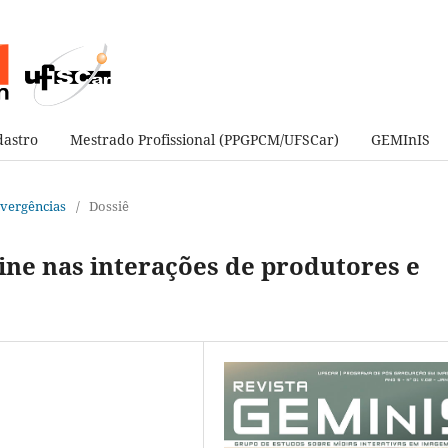
astro
Mestrado Profissional (PPGPCM/UFSCar)
GEMInIS
onvergências
/
Dossiê
line nas interações de produtores e