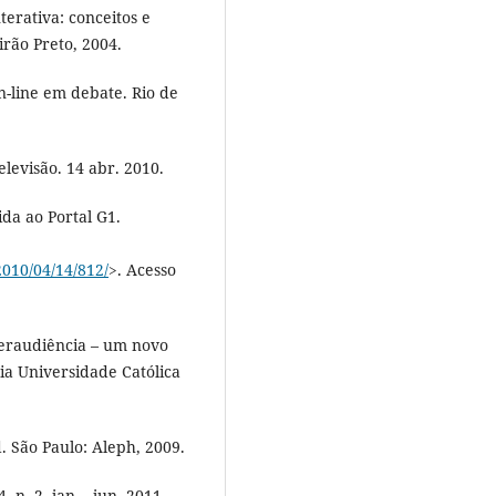
terativa: conceitos e
irão Preto, 2004.
n-line em debate. Rio de
evisão. 14 abr. 2010.
ida ao Portal G1.
010/04/14/812/
>. Acesso
beraudiência – um novo
cia Universidade Católica
. São Paulo: Aleph, 2009.
 n. 2, jan. - jun. 2011,