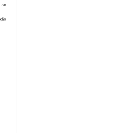
l ou
ação