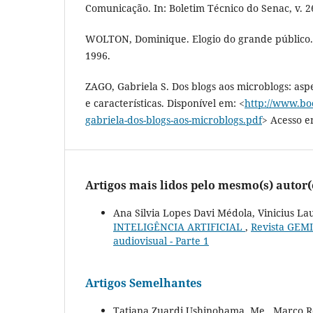
Comunicação. In: Boletim Técnico do Senac, v. 26, 
WOLTON, Dominique. Elogio do grande público. 1
1996.
ZAGO, Gabriela S. Dos blogs aos microblogs: aspe
e características. Disponível em: <
http://www.boc
gabriela-dos-blogs-aos-microblogs.pdf
> Acesso em
Artigos mais lidos pelo mesmo(s) autor(
Ana Silvia Lopes Davi Médola, Vinicius La
INTELIGÊNCIA ARTIFICIAL
,
Revista GEMIn
audiovisual - Parte 1
Artigos Semelhantes
Tatiana Zuardi Ushinohama, Me., Marco R