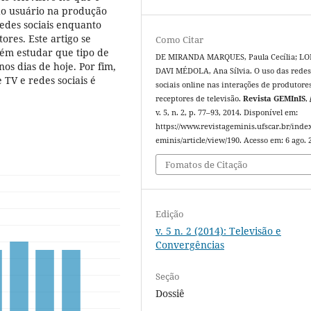
 do usuário na produção
redes sociais enquanto
res. Este artigo se
Como Citar
além estudar que tipo de
DE MIRANDA MARQUES, Paula Cecília; LO
nos dias de hoje. Por fim,
DAVI MÉDOLA, Ana Sílvia. O uso das rede
 TV e redes sociais é
sociais online nas interações de produtore
receptores de televisão.
Revista GEMInIS
,
v. 5, n. 2, p. 77–93, 2014. Disponível em:
https://www.revistageminis.ufscar.br/inde
eminis/article/view/190. Acesso em: 6 ago. 
Fomatos de Citação
Edição
v. 5 n. 2 (2014): Televisão e
Convergências
Seção
Dossiê