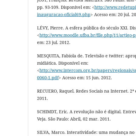
pp. 93-109. Disponível em: <
http://www.redetupi
inauguracao-oficial69.php
> Acesso em: 20 jul. 2
LÉVY, Pierre. A esfera pública do século XXI. Di
<
http://www.moodle.ufba.br/file.php/11/artigo-p
em: 23 jul. 2012.
MESQUITA, Fabíola de. Televisão e twitter: apr
midiática. Disponível em:
<
http://www.intercom.org.br/papers/regionais/
0060-1.pdf
> Acesso em: 15 jun. 2012.
RECUERO, Raquel. Redes Sociais na Internet. 2ª e
2011.
SCHIMDT, Eric. A revolução não é digital. Entrev
Veja. São Paulo: Abril, 02 mar. 2011.
SILVA, Marco. Interatividade: uma mudança no 