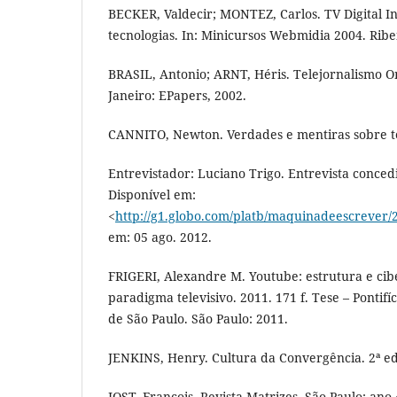
BECKER, Valdecir; MONTEZ, Carlos. TV Digital In
tecnologias. In: Minicursos Webmidia 2004. Ribe
BRASIL, Antonio; ARNT, Héris. Telejornalismo O
Janeiro: EPapers, 2002.
CANNITO, Newton. Verdades e mentiras sobre tel
Entrevistador: Luciano Trigo. Entrevista conced
Disponível em:
<
http://g1.globo.com/platb/maquinadeescrever/2
em: 05 ago. 2012.
FRIGERI, Alexandre M. Youtube: estrutura e ci
paradigma televisivo. 2011. 171 f. Tese – Pontifí
de São Paulo. São Paulo: 2011.
JENKINS, Henry. Cultura da Convergência. 2ª ed
JOST, François. Revista Matrizes. São Paulo: ano 4,