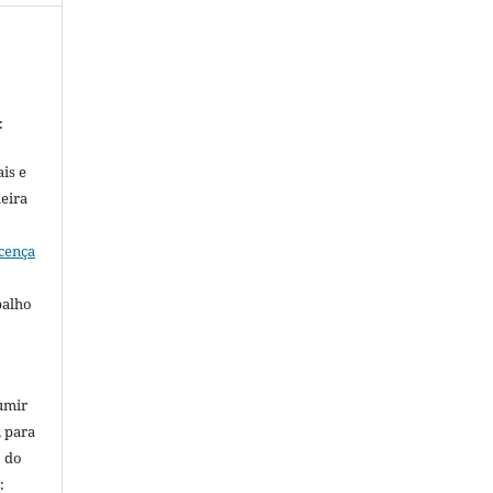
:
is e
meira
cença
balho
umir
, para
o do
: