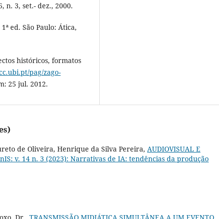
n. 3, set.- dez., 2000.
ª ed. São Paulo: Ática,
ctos históricos, formatos
c.ubi.pt/pag/zago-
: 25 jul. 2012.
es)
ureto de Oliveira, Henrique da Silva Pereira,
AUDIOVISUAL E
IS: v. 14 n. 3 (2023): Narrativas de IA: tendências da produção
oxo, Dr.,
TRANSMISSÃO MIDIÁTICA SIMULTÂNEA A UM EVENTO