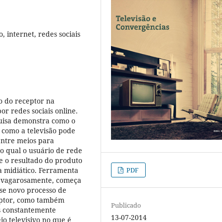
, internet, redes sociais
ão do receptor na
r redes sociais online.
quisa demonstra como o
e como a televisão pode
entre meios para
o qual o usuário de rede
te o resultado do produto
PDF
a midiático. Ferramenta
e, vagarosamente, começa
sse novo processo de
eptor, como também
Publicado
s constantemente
13-07-2014
io televisivo no que é