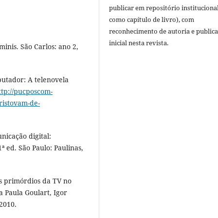
publicar em repositório instituciona
como capítulo de livro), com
reconhecimento de autoria e public
inicial nesta revista.
inis. São Carlos: ano 2,
putador: A telenovela
ttp://pucposcom-
ristovam-de-
icação digital:
 ed. São Paulo: Paulinas,
s primórdios da TV no
na Paula Goulart, Igor
2010.