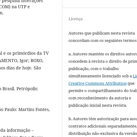
 pesquisa Interações
INCOM) na UTP e
m.
Licença
Autores que publicam nesta revista
concordam com os seguintes termos
l e os primórdios da TV
a. Autores mantém os direitos autora
CRAMENTO, Igor; ROXO,
concedem à revista o direito de pri
aos dias de hoje. São
publicação, com o trabalho
simultaneamente licenciado sob a
Li
Creative Commons Attribution
que
Brasil. Petrópolis:
permite o compartilhamento do tra
com reconhecimento da autoria e
publicação inicial nesta revista.
o Paulo: Martins Fontes,
b. Autores têm autorização para ass
contratos adicionais separadamente
 da informação –
distribuição não-exclusiva da versã