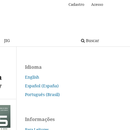
Cadastro
Acesso
JIG
Buscar
Idioma
a
English
v
Español (España)
Português (Brasil)
Informações
Para Leitores