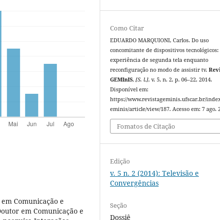
Como Citar
EDUARDO MARQUIONI, Carlos. Do uso
concomitante de dispositivos tecnológicos:
experiência de segunda tela enquanto
reconfiguração no modo de assistir tv.
Rev
GEMInIS
,
[S. l.]
, v. 5, n. 2, p. 06–22, 2014.
Disponível em:
https://www.revistageminis.ufscar.br/inde
eminis/article/view/187. Acesso em: 7 ago. 
Fomatos de Citação
Edição
v. 5 n. 2 (2014): Televisão e
Convergências
o em Comunicação e
Seção
 Doutor em Comunicação e
Dossiê