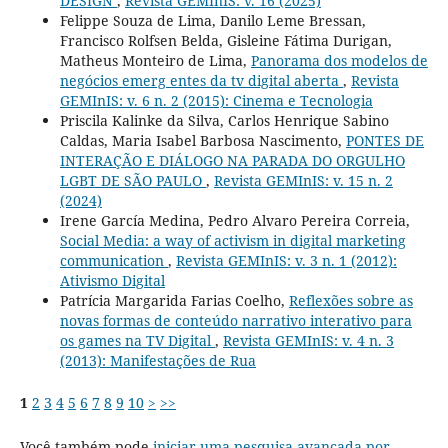
DESIGN
,
Revista GEMInIS: v. 16 (2025)
Felippe Souza de Lima, Danilo Leme Bressan,
Francisco Rolfsen Belda, Gisleine Fátima Durigan,
Matheus Monteiro de Lima,
Panorama dos modelos de
negócios emerg entes da tv digital aberta
,
Revista
GEMInIS: v. 6 n. 2 (2015): Cinema e Tecnologia
Priscila Kalinke da Silva, Carlos Henrique Sabino
Caldas, Maria Isabel Barbosa Nascimento,
PONTES DE
INTERAÇÃO E DIÁLOGO NA PARADA DO ORGULHO
LGBT DE SÃO PAULO
,
Revista GEMInIS: v. 15 n. 2
(2024)
Irene García Medina, Pedro Alvaro Pereira Correia,
Social Media: a way of activism in digital marketing
communication
,
Revista GEMInIS: v. 3 n. 1 (2012):
Ativismo Digital
Patrícia Margarida Farias Coelho,
Reflexões sobre as
novas formas de conteúdo narrativo interativo para
os games na TV Digital
,
Revista GEMInIS: v. 4 n. 3
(2013): Manifestações de Rua
1
2
3
4
5
6
7
8
9
10
>
>>
Você também pode
iniciar uma pesquisa avançada por