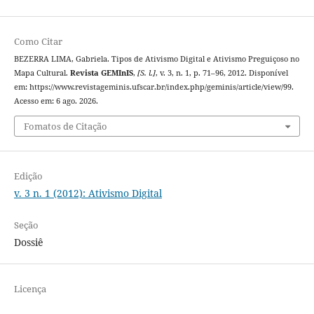
Como Citar
BEZERRA LIMA, Gabriela. Tipos de Ativismo Digital e Ativismo Preguiçoso no
Mapa Cultural.
Revista GEMInIS
,
[S. l.]
, v. 3, n. 1, p. 71–96, 2012. Disponível
em: https://www.revistageminis.ufscar.br/index.php/geminis/article/view/99.
Acesso em: 6 ago. 2026.
Fomatos de Citação
Edição
v. 3 n. 1 (2012): Ativismo Digital
Seção
Dossiê
Licença