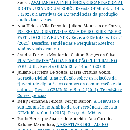
Sousa,
AVALIANDO A INFLUÊNCIA ORGANIZACIONAL
DIGITAL USANDO UM ROBÔ
,
Revista GEMInIS: v. 14 n.
3 (2023): Narrativas de IA: tendências da produção
audiovisual - Parte 1
Ana Heloiza Vita Pessotto, Juliano Maurício de Carva,
POTENCIAL CRIATIVO DA SALA DE ROTEIRISTAS E O
PAPEL DO SHOWRUNNER
,
Revista GEMInIS: v. 12 n. 1
(2021): Desafios, Tendências e Pesquisas: Roteiros
Audiovisuais - Parte 1
Sandra Portella Montardo, Claiton Borges da Silva,
PLATAFORMIZAÇÃO DA PRODUÇÃO CULTURAL NO
YOUTUBE
,
Revista GEMInIS: v. 14 n. 1 (2023)
Juliano Ferreira De Sousa, Maria Cristina Gobbi,
Geração Digital: uma reflexão sobre as relações da
“juventude digital” e os campos da comunicação e da
cultura
,
Revista GEMInIS: v. 5 n. 2 (2014): Televisão e
Convergências
Deisy Fernanda Feitosa, Sérgio Bairon,
A Televisão e
sua Expansão no Âmbito da Convergência
,
Revista
GEMInIS: v. 6 n. 1 (2015): Design de Mídias
Paulo Henrique Soares de Almeida, Ana Carolina
Kalume Maranhão,
NARRATIVAS DIGITAIS NO