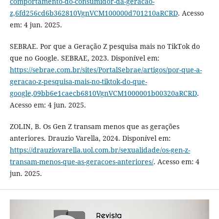
comportamento-do-consumidor-da-geracao-
z,6fd256cd6b362810VgnVCM100000d701210aRCRD
. Acesso
em: 4 jun. 2025.
SEBRAE. Por que a Geração Z pesquisa mais no TikTok do
que no Google. SEBRAE, 2023. Disponível em:
https://sebrae.com.br/sites/PortalSebrae/artigos/por-que-a-
geracao-z-pesquisa-mais-no-tiktok-do-que-
google,09bb6e1caecb6810VgnVCM1000001b00320aRCRD
.
Acesso em: 4 jun. 2025.
ZOLIN, B. Os Gen Z transam menos que as gerações
anteriores. Drauzio Varella, 2024. Disponível em:
https://drauziovarella.uol.com.br/sexualidade/os-gen-z-
transam-menos-que-as-geracoes-anteriores/
. Acesso em: 4
jun. 2025.