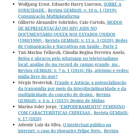
Wolfgang Ernst, Eduardo Harry Luersen,
SOBRE A
SONICIDADE
,
Revista GEMInIS: v. 10 n. 1 (2019):
Comunicação Multiplataforma
Gilberto Alexandre Sobrinho, Caio Curtolo,
MODOS
DE REPRESENTAÇÃO DO HIV/ AIDS NO
DOCUMENTÁRIO QUEER NOS ESTADOS UNIDOS
(1980/1990)
,
Revista GEMInIS: v. 11 n. 3 (2020): Redes
de Comunicação e Narrativas em Saúde - Parte 2
Taís Marina Tellaroli, Cláudia Regina Ferreira Anelo,
Beijos e abraços pelo whatsapp no telejornalismo
local: análise do ms record de campo grande, ms
,
Revista GEMInIS: v. 7 n. 1 (2016): Fãs, ativismo e redes:
mídia livre do que?
Sérgio Nesteriuk,
Fraude e Astúcia: a potencialização
da transmídia por meio da interdisciplinaridade e da
multiplicidade do conceito de design
,
Revista
GEMInIS: v. 6 n. 1 (2015): Design de Mídias
Marina Soler Jorge,
“EMPODERAMENTO” FEMININO
COM CARACTERÍSTICAS CHINESAS
,
Revista GEMInIS:
v. 17 (2026)
Ademir Luiz da Silva,
O intelectual público na
internet: o caso do vlogueiro Felipe Neto
,
Revista