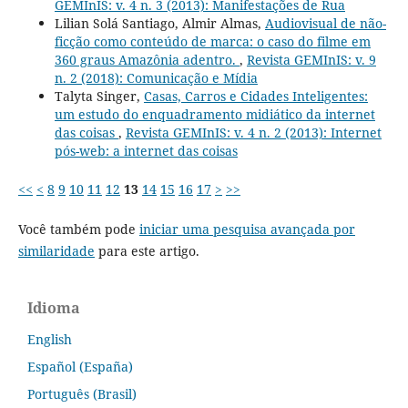
GEMInIS: v. 4 n. 3 (2013): Manifestações de Rua
Lilian Solá Santiago, Almir Almas,
Audiovisual de não-
ficção como conteúdo de marca: o caso do filme em
360 graus Amazônia adentro.
,
Revista GEMInIS: v. 9
n. 2 (2018): Comunicação e Mídia
Talyta Singer,
Casas, Carros e Cidades Inteligentes:
um estudo do enquadramento midiático da internet
das coisas
,
Revista GEMInIS: v. 4 n. 2 (2013): Internet
pós-web: a internet das coisas
<<
<
8
9
10
11
12
13
14
15
16
17
>
>>
Você também pode
iniciar uma pesquisa avançada por
similaridade
para este artigo.
Idioma
English
Español (España)
Português (Brasil)