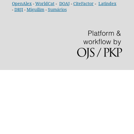
OpenAlex
-
WorldCat
-
DOAJ
-
CiteFactor
-
Latindex
-
DRJI
-
Miguilim
-
Sumários