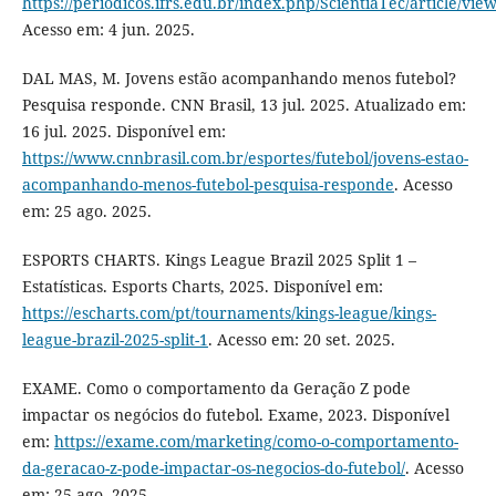
https://periodicos.ifrs.edu.br/index.php/ScientiaTec/article/vie
Acesso em: 4 jun. 2025.
DAL MAS, M. Jovens estão acompanhando menos futebol?
Pesquisa responde. CNN Brasil, 13 jul. 2025. Atualizado em:
16 jul. 2025. Disponível em:
https://www.cnnbrasil.com.br/esportes/futebol/jovens-estao-
acompanhando-menos-futebol-pesquisa-responde
. Acesso
em: 25 ago. 2025.
ESPORTS CHARTS. Kings League Brazil 2025 Split 1 –
Estatísticas. Esports Charts, 2025. Disponível em:
https://escharts.com/pt/tournaments/kings-league/kings-
league-brazil-2025-split-1
. Acesso em: 20 set. 2025.
EXAME. Como o comportamento da Geração Z pode
impactar os negócios do futebol. Exame, 2023. Disponível
em:
https://exame.com/marketing/como-o-comportamento-
da-geracao-z-pode-impactar-os-negocios-do-futebol/
. Acesso
em: 25 ago. 2025.