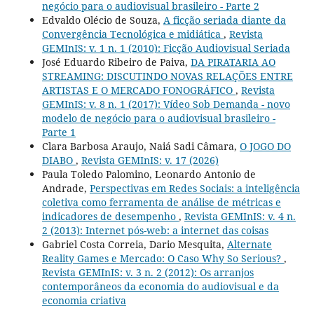
negócio para o audiovisual brasileiro - Parte 2
Edvaldo Olécio de Souza,
A ficção seriada diante da
Convergência Tecnológica e midiática
,
Revista
GEMInIS: v. 1 n. 1 (2010): Ficção Audiovisual Seriada
José Eduardo Ribeiro de Paiva,
DA PIRATARIA AO
STREAMING: DISCUTINDO NOVAS RELAÇÕES ENTRE
ARTISTAS E O MERCADO FONOGRÁFICO
,
Revista
GEMInIS: v. 8 n. 1 (2017): Vídeo Sob Demanda - novo
modelo de negócio para o audiovisual brasileiro -
Parte 1
Clara Barbosa Araujo, Naiá Sadi Câmara,
O JOGO DO
DIABO
,
Revista GEMInIS: v. 17 (2026)
Paula Toledo Palomino, Leonardo Antonio de
Andrade,
Perspectivas em Redes Sociais: a inteligência
coletiva como ferramenta de análise de métricas e
indicadores de desempenho
,
Revista GEMInIS: v. 4 n.
2 (2013): Internet pós-web: a internet das coisas
Gabriel Costa Correia, Dario Mesquita,
Alternate
Reality Games e Mercado: O Caso Why So Serious?
,
Revista GEMInIS: v. 3 n. 2 (2012): Os arranjos
contemporâneos da economia do audiovisual e da
economia criativa