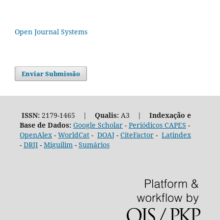
Open Journal Systems
Enviar Submissão
ISSN:
2179-1465 |
Qualis:
A3 |
Indexação e
Base de Dados:
Google Scholar
-
Periódicos CAPES
-
OpenAlex
-
WorldCat
-
DOAJ
-
CiteFactor
-
Latindex
-
DRJI
-
Miguilim
-
Sumários