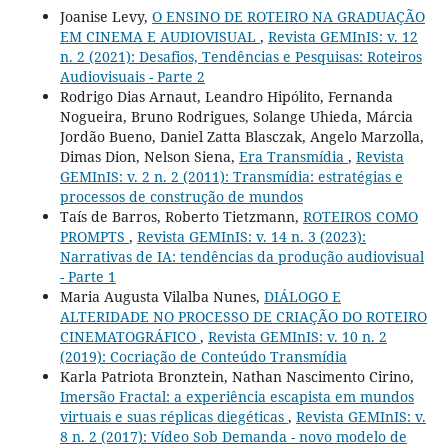
Joanise Levy,
O ENSINO DE ROTEIRO NA GRADUAÇÃO
EM CINEMA E AUDIOVISUAL
,
Revista GEMInIS: v. 12
n. 2 (2021): Desafios, Tendências e Pesquisas: Roteiros
Audiovisuais - Parte 2
Rodrigo Dias Arnaut, Leandro Hipólito, Fernanda
Nogueira, Bruno Rodrigues, Solange Uhieda, Márcia
Jordão Bueno, Daniel Zatta Blasczak, Angelo Marzolla,
Dimas Dion, Nelson Siena,
Era Transmídia
,
Revista
GEMInIS: v. 2 n. 2 (2011): Transmídia: estratégias e
processos de construção de mundos
Taís de Barros, Roberto Tietzmann,
ROTEIROS COMO
PROMPTS
,
Revista GEMInIS: v. 14 n. 3 (2023):
Narrativas de IA: tendências da produção audiovisual
- Parte 1
Maria Augusta Vilalba Nunes,
DIÁLOGO E
ALTERIDADE NO PROCESSO DE CRIAÇÃO DO ROTEIRO
CINEMATOGRÁFICO
,
Revista GEMInIS: v. 10 n. 2
(2019): Cocriação de Conteúdo Transmídia
Karla Patriota Bronztein, Nathan Nascimento Cirino,
Imersão Fractal: a experiência escapista em mundos
virtuais e suas réplicas diegéticas
,
Revista GEMInIS: v.
8 n. 2 (2017): Vídeo Sob Demanda - novo modelo de