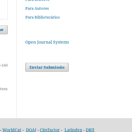
Para Autores
Para Bibliotecários
ar
Open Journal Systems
-160
Enviar Submissão
itens
-
WorldCat
-
DOAJ
-
CiteFactor
-
Latindex
-
DRJI