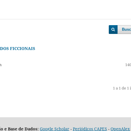
Busc
DOS FICCIONAIS
h
140
1 a 1 de 1 
o e Base de Dados:
Google Scholar
-
Periódicos CAPES
-
OpenAlex