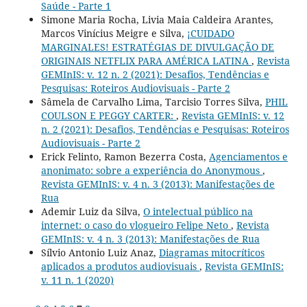
Saúde - Parte 1
Simone Maria Rocha, Livia Maia Caldeira Arantes,
Marcos Vinícius Meigre e Silva,
¡CUIDADO
MARGINALES! ESTRATÉGIAS DE DIVULGAÇÃO DE
ORIGINAIS NETFLIX PARA AMÉRICA LATINA
,
Revista
GEMInIS: v. 12 n. 2 (2021): Desafios, Tendências e
Pesquisas: Roteiros Audiovisuais - Parte 2
Sâmela de Carvalho Lima, Tarcisio Torres Silva,
PHIL
COULSON E PEGGY CARTER:
,
Revista GEMInIS: v. 12
n. 2 (2021): Desafios, Tendências e Pesquisas: Roteiros
Audiovisuais - Parte 2
Erick Felinto, Ramon Bezerra Costa,
Agenciamentos e
anonimato: sobre a experiência do Anonymous
,
Revista GEMInIS: v. 4 n. 3 (2013): Manifestações de
Rua
Ademir Luiz da Silva,
O intelectual público na
internet: o caso do vlogueiro Felipe Neto
,
Revista
GEMInIS: v. 4 n. 3 (2013): Manifestações de Rua
Sílvio Antonio Luiz Anaz,
Diagramas mitocríticos
aplicados a produtos audiovisuais
,
Revista GEMInIS:
v. 11 n. 1 (2020)