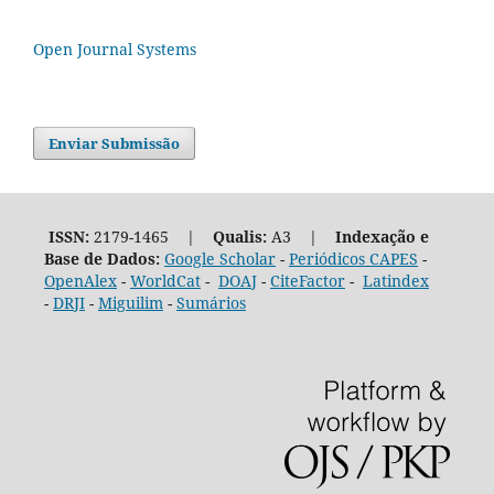
Open Journal Systems
Enviar Submissão
ISSN:
2179-1465 |
Qualis:
A3 |
Indexação e
Base de Dados:
Google Scholar
-
Periódicos CAPES
-
OpenAlex
-
WorldCat
-
DOAJ
-
CiteFactor
-
Latindex
-
DRJI
-
Miguilim
-
Sumários