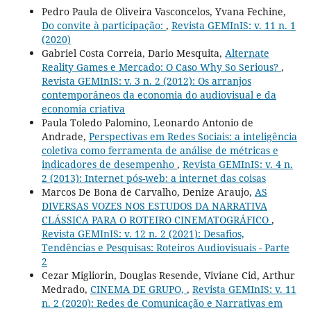
Pedro Paula de Oliveira Vasconcelos, Yvana Fechine,
Do convite à participação:
,
Revista GEMInIS: v. 11 n. 1
(2020)
Gabriel Costa Correia, Dario Mesquita,
Alternate
Reality Games e Mercado: O Caso Why So Serious?
,
Revista GEMInIS: v. 3 n. 2 (2012): Os arranjos
contemporâneos da economia do audiovisual e da
economia criativa
Paula Toledo Palomino, Leonardo Antonio de
Andrade,
Perspectivas em Redes Sociais: a inteligência
coletiva como ferramenta de análise de métricas e
indicadores de desempenho
,
Revista GEMInIS: v. 4 n.
2 (2013): Internet pós-web: a internet das coisas
Marcos De Bona de Carvalho, Denize Araujo,
AS
DIVERSAS VOZES NOS ESTUDOS DA NARRATIVA
CLÁSSICA PARA O ROTEIRO CINEMATOGRÁFICO
,
Revista GEMInIS: v. 12 n. 2 (2021): Desafios,
Tendências e Pesquisas: Roteiros Audiovisuais - Parte
2
Cezar Migliorin, Douglas Resende, Viviane Cid, Arthur
Medrado,
CINEMA DE GRUPO,
,
Revista GEMInIS: v. 11
n. 2 (2020): Redes de Comunicação e Narrativas em