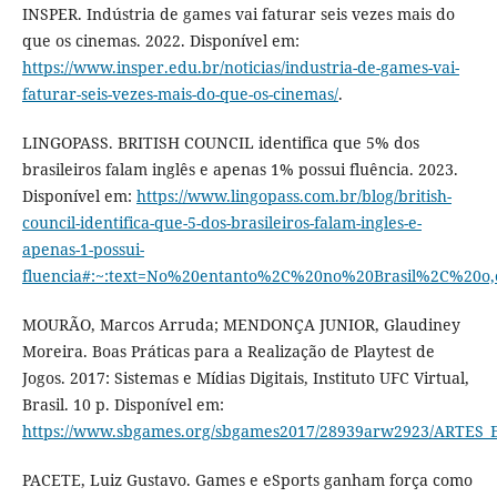
INSPER. Indústria de games vai faturar seis vezes mais do
que os cinemas. 2022. Disponível em:
https://www.insper.edu.br/noticias/industria-de-games-vai-
faturar-seis-vezes-mais-do-que-os-cinemas/
.
LINGOPASS. BRITISH COUNCIL identifica que 5% dos
brasileiros falam inglês e apenas 1% possui fluência. 2023.
Disponível em:
https://www.lingopass.com.br/blog/british-
council-identifica-que-5-dos-brasileiros-falam-ingles-e-
apenas-1-possui-
fluencia#:~:text=No%20entanto%2C%20no%20Brasil%2C%20o,
MOURÃO, Marcos Arruda; MENDONÇA JUNIOR, Glaudiney
Moreira. Boas Práticas para a Realização de Playtest de
Jogos. 2017: Sistemas e Mídias Digitais, Instituto UFC Virtual,
Brasil. 10 p. Disponível em:
https://www.sbgames.org/sbgames2017/28939arw2923/ARTES_E
PACETE, Luiz Gustavo. Games e eSports ganham força como