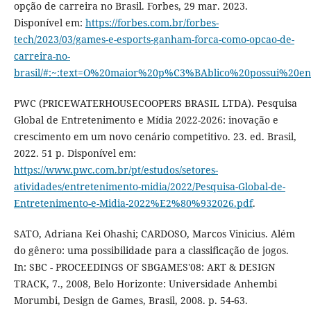
opção de carreira no Brasil. Forbes, 29 mar. 2023.
Disponível em:
https://forbes.com.br/forbes-
tech/2023/03/games-e-esports-ganham-forca-como-opcao-de-
carreira-no-
brasil/#:~:text=O%20maior%20p%C3%BAblico%20possui%20
PWC (PRICEWATERHOUSECOOPERS BRASIL LTDA). Pesquisa
Global de Entretenimento e Mídia 2022-2026: inovação e
crescimento em um novo cenário competitivo. 23. ed. Brasil,
2022. 51 p. Disponível em:
https://www.pwc.com.br/pt/estudos/setores-
atividades/entretenimento-midia/2022/Pesquisa-Global-de-
Entretenimento-e-Midia-2022%E2%80%932026.pdf
.
SATO, Adriana Kei Ohashi; CARDOSO, Marcos Vinicius. Além
do gênero: uma possibilidade para a classificação de jogos.
In: SBC - PROCEEDINGS OF SBGAMES'08: ART & DESIGN
TRACK, 7., 2008, Belo Horizonte: Universidade Anhembi
Morumbi, Design de Games, Brasil, 2008. p. 54-63.