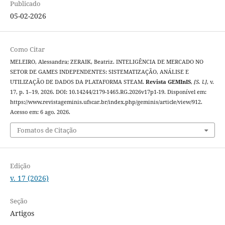
Publicado
05-02-2026
Como Citar
MELEIRO, Alessandra; ZERAIK, Beatriz. INTELIGÊNCIA DE MERCADO NO
SETOR DE GAMES INDEPENDENTES: SISTEMATIZAÇÃO, ANÁLISE E
UTILIZAÇÃO DE DADOS DA PLATAFORMA STEAM.
Revista GEMInIS
,
[S. l.]
, v.
17, p. 1–19, 2026. DOI: 10.14244/2179-1465.RG.2026v17p1-19. Disponível em:
https://www.revistageminis.ufscar.br/index.php/geminis/article/view/912.
Acesso em: 6 ago. 2026.
Fomatos de Citação
Edição
v. 17 (2026)
Seção
Artigos