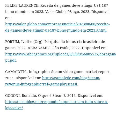
FELIPE LAURENCE. Receita de games deve atingir US$ 187
bi no mundo em 2023. Valor Globo, 08 ago. 2023. Disponível
em:
https://valor.globo.com/empresas/noticia/2023/08/08/receita-
de-games-deve-atingir-us-187-bi-no-mundo-em-2023.ghtml
.
FORTIM, Ivelise (Org). Pesquisa da indústria brasileira de
games 2022. ABRAGAMES: São Paulo, 2022. Disponível em:
https://www.abragames.org/uploads/5/6/8/0/56805537/abragam
pt.pdf
.
GAMALYTIC. Infographic: Steam video game market report.
2023. Disponível em:
https://gamalytic.com/blog/steam-
revenue-infographic?ref=gameplayscassi
.
GOGONI, Ronaldo. O que é Steam?, 2019. Disponível em:
https://tecnoblog.net/responde/o-que-e-steam-tudo-sobre-a-
loja-valve/
.