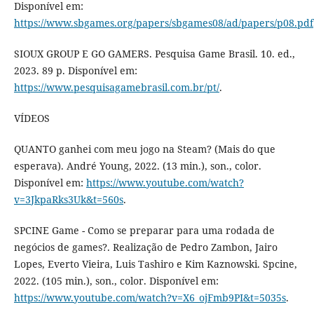
Disponível em:
https://www.sbgames.org/papers/sbgames08/ad/papers/p08.pdf
SIOUX GROUP E GO GAMERS. Pesquisa Game Brasil. 10. ed.,
2023. 89 p. Disponível em:
https://www.pesquisagamebrasil.com.br/pt/
.
VÍDEOS
QUANTO ganhei com meu jogo na Steam? (Mais do que
esperava). André Young, 2022. (13 min.), son., color.
Disponível em:
https://www.youtube.com/watch?
v=3JkpaRks3Uk&t=560s
.
SPCINE Game - Como se preparar para uma rodada de
negócios de games?. Realização de Pedro Zambon, Jairo
Lopes, Everto Vieira, Luis Tashiro e Kim Kaznowski. Spcine,
2022. (105 min.), son., color. Disponível em:
https://www.youtube.com/watch?v=X6_ojFmb9PI&t=5035s
.