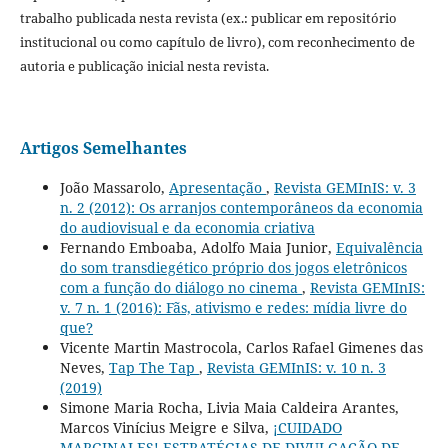
trabalho publicada nesta revista (ex.: publicar em repositório
institucional ou como capítulo de livro), com reconhecimento de
autoria e publicação inicial nesta revista.
Artigos Semelhantes
João Massarolo,
Apresentação
,
Revista GEMInIS: v. 3
n. 2 (2012): Os arranjos contemporâneos da economia
do audiovisual e da economia criativa
Fernando Emboaba, Adolfo Maia Junior,
Equivalência
do som transdiegético próprio dos jogos eletrônicos
com a função do diálogo no cinema
,
Revista GEMInIS:
v. 7 n. 1 (2016): Fãs, ativismo e redes: mídia livre do
que?
Vicente Martin Mastrocola, Carlos Rafael Gimenes das
Neves,
Tap The Tap
,
Revista GEMInIS: v. 10 n. 3
(2019)
Simone Maria Rocha, Livia Maia Caldeira Arantes,
Marcos Vinícius Meigre e Silva,
¡CUIDADO
MARGINALES! ESTRATÉGIAS DE DIVULGAÇÃO DE