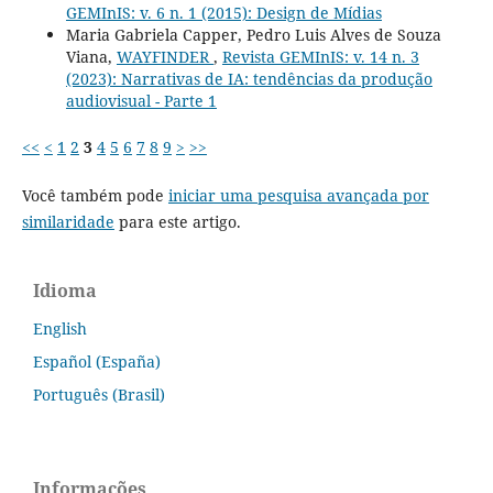
GEMInIS: v. 6 n. 1 (2015): Design de Mídias
Maria Gabriela Capper, Pedro Luis Alves de Souza
Viana,
WAYFINDER
,
Revista GEMInIS: v. 14 n. 3
(2023): Narrativas de IA: tendências da produção
audiovisual - Parte 1
<<
<
1
2
3
4
5
6
7
8
9
>
>>
Você também pode
iniciar uma pesquisa avançada por
similaridade
para este artigo.
Idioma
English
Español (España)
Português (Brasil)
Informações