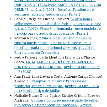
ORIGINAIS NETFLIX PARA AMÉRICA LATINA
,
Revista
GEMInIS: v. 12 n. 2 (2021): Desafios, Tendências e
Pesquisas: Roteiros Audiovisuais - Parte 2
Gabriel Fliege de Lucena Stuckert,
VOD: o bom e
velho mercado de vídeo doméstico
,
Revista GEMInIS:
v. 8 n. 2 (2017): Vídeo Sob Demanda - novo modelo de
negócio para o audiovisual brasileiro - Parte 2
Sheron Neves,
O vine e o diálogo audiovisual na
cultura participativa
,
Revista GEMInIS: v. 5 n. 3
(2014): Jornada Internacional GEMInIS (JIG 2014):
Entretenimento Transmídia
Pedro Farnese, Carla Montuori Fernandes, Clarice
Greco,
ENGAJAMENTO MIDIÁTICO ATRAVÉS DAS
CONTROVÉRSIAS ENTRE FÃS
,
Revista GEMInIS: v. 14
n. 2 (2023)
Ana Paula Silva Ladeira Costa, Antonio Carlos (Tunico)
Amancio,
Franquias televisivas: Processos de
produção, venda e circulação
,
Revista GEMInIS: v. 6
n. 1 (2015): Design de Mídias
Nathalie Nunes D. de Castro, Elenise Cristina Pires de
Andrade,
A cultura do corpo na sociedade do selfie,
que corpo é esse no lócus educacional?
,
Revista