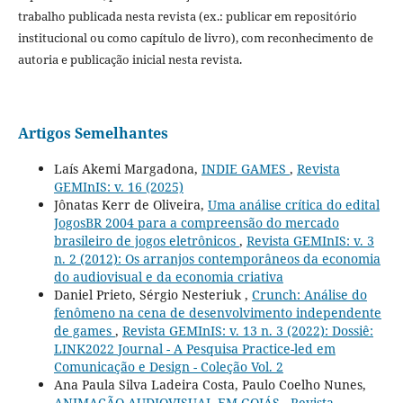
trabalho publicada nesta revista (ex.: publicar em repositório
institucional ou como capítulo de livro), com reconhecimento de
autoria e publicação inicial nesta revista.
Artigos Semelhantes
Laís Akemi Margadona,
INDIE GAMES
,
Revista
GEMInIS: v. 16 (2025)
Jônatas Kerr de Oliveira,
Uma análise crítica do edital
JogosBR 2004 para a compreensão do mercado
brasileiro de jogos eletrônicos
,
Revista GEMInIS: v. 3
n. 2 (2012): Os arranjos contemporâneos da economia
do audiovisual e da economia criativa
Daniel Prieto, Sérgio Nesteriuk ,
Crunch: Análise do
fenômeno na cena de desenvolvimento independente
de games
,
Revista GEMInIS: v. 13 n. 3 (2022): Dossiê:
LINK2022 Journal - A Pesquisa Practice-led em
Comunicação e Design - Coleção Vol. 2
Ana Paula Silva Ladeira Costa, Paulo Coelho Nunes,
ANIMAÇÃO AUDIOVISUAL EM GOIÁS
,
Revista