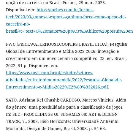
opção de carreira no Brasil. Forbes, 29 mar. 2023.
Disponível em:
https://forbes.com.br/forbes-
tech/2023/03/games-e-esports-ganham-forca-como-opcao-de-
carreira-no-
brasil/#:~:text=O%20maior%20p%C3%BAblico%20possui%20
PWC (PRICEWATERHOUSECOOPERS BRASIL LTDA). Pesquisa
Global de Entretenimento e Mídia 2022-2026: inovação e
crescimento em um novo cenário competitivo. 23. ed. Brasil,
2022. 51 p. Disponível em:
https://www.pwc.com.br/pt/estudos/setores-
atividades/entretenimento-midia/2022/Pesquisa-Global-de-
Entretenimento-e-Midia-2022%E2%80%932026.pdf
.
SATO, Adriana Kei Ohashi; CARDOSO, Marcos Vinicius. Além
do gênero: uma possibilidade para a classificação de jogos.
In: SBC - PROCEEDINGS OF SBGAMES'08: ART & DESIGN
TRACK, 7., 2008, Belo Horizonte: Universidade Anhembi
Morumbi, Design de Games, Brasil, 2008. p. 54-63.