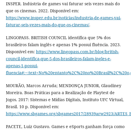
INSPER. Indústria de games vai faturar seis vezes mais do
que os cinemas. 2022. Disponível em:
https://www.insper.edu.br/noticias/industria-de-games-vai-
faturar-seis-vezes-mais-do-que-os-cinemas/
.
LINGOPASS. BRITISH COUNCIL identifica que 5% dos
brasileiros falam inglês e apenas 1% possui fluência. 2023.
Disponível em:
https://www.lingopass.com.br/blog/british-
council-identifica-que-5-dos-brasileiros-falam-ingles-e-
apenas-1-possui-
fluencia#:~:text=No%20entanto%2C%20no%20Brasil%2C%20o,
MOURÃO, Marcos Arruda; MENDONÇA JUNIOR, Glaudiney
Moreira. Boas Práticas para a Realização de Playtest de
Jogos. 2017: Sistemas e Mídias Digitais, Instituto UFC Virtual,
Brasil. 10 p. Disponível em:
https://www.sbgames.org/sbgames2017/28939arw2923/ARTES_E
PACETE, Luiz Gustavo. Games e eSports ganham força como