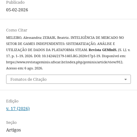
Publicado
05-02-2026
Como Citar
MELEIRO, Alessandra; ZERAIK, Beatriz. INTELIGÊNCIA DE MERCADO NO
SETOR DE GAMES INDEPENDENTES: SISTEMATIZAÇÃO, ANÁLISE E
UTILIZAÇÃO DE DADOS DA PLATAFORMA STEAM.
Revista GEMInIS
,
[S. l.]
, v.
17, p. 1–19, 2026. DOI: 10.14244/2179-1465.RG.2026v17p1-19. Disponível em:
https://www.revistageminis.ufscar.br/index.php/geminis/article/view/912.
Acesso em: 6 ago. 2026.
Fomatos de Citação
Edição
v. 17 (2026)
Seção
Artigos