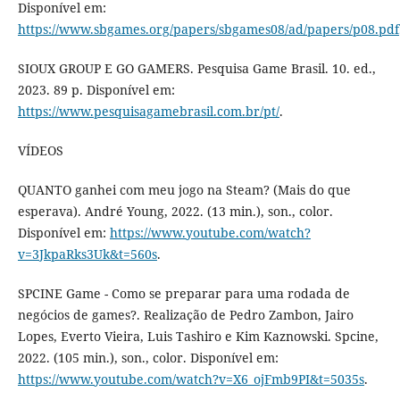
Disponível em:
https://www.sbgames.org/papers/sbgames08/ad/papers/p08.pdf
SIOUX GROUP E GO GAMERS. Pesquisa Game Brasil. 10. ed.,
2023. 89 p. Disponível em:
https://www.pesquisagamebrasil.com.br/pt/
.
VÍDEOS
QUANTO ganhei com meu jogo na Steam? (Mais do que
esperava). André Young, 2022. (13 min.), son., color.
Disponível em:
https://www.youtube.com/watch?
v=3JkpaRks3Uk&t=560s
.
SPCINE Game - Como se preparar para uma rodada de
negócios de games?. Realização de Pedro Zambon, Jairo
Lopes, Everto Vieira, Luis Tashiro e Kim Kaznowski. Spcine,
2022. (105 min.), son., color. Disponível em:
https://www.youtube.com/watch?v=X6_ojFmb9PI&t=5035s
.