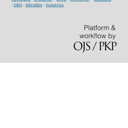
-
DRJI
-
Miguilim
-
Sumários