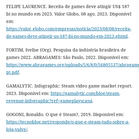
FELIPE LAURENCE. Receita de games deve atingir US$ 187
bi no mundo em 2023. Valor Globo, 08 ago. 2023. Disponível
em:
https://valor.globo.com/empresas/noticia/2023/08/08/receita-
de-games-deve-atingir-us-187-bi-no-mundo-em-2023.ghtml
.
FORTIM, Ivelise (Org). Pesquisa da indústria brasileira de
games 2022. ABRAGAMES: São Paulo, 2022. Disponível em:
https://www.abragames.org/uploads/5/6/8/0/56805537/abragam
pt.pdf
.
GAMALYTIC. Infographic: Steam video game market report.
2023. Disponível em:
https://gamalytic.com/blog/steam-
revenue-infographic?ref=gameplayscassi
.
GOGONI, Ronaldo. O que é Steam?, 2019. Disponível em:
https://tecnoblog.net/responde/o-que-e-steam-tudo-sobre-a-
loja-valve/
.