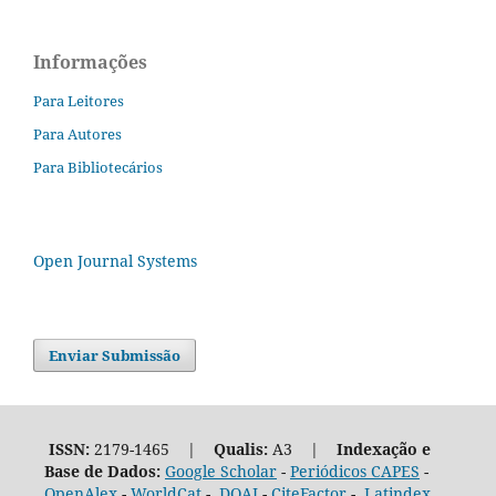
Informações
Para Leitores
Para Autores
Para Bibliotecários
Open Journal Systems
Enviar Submissão
ISSN:
2179-1465 |
Qualis:
A3 |
Indexação e
Base de Dados:
Google Scholar
-
Periódicos CAPES
-
OpenAlex
-
WorldCat
-
DOAJ
-
CiteFactor
-
Latindex