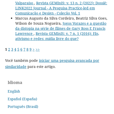
Valparaíso
,
Revista GEMInIS: v. 13 n. 2 (2022): Dossiê:
LINK2022 Journal - A Pesquisa Practice-led em
Comunicação e Design - Coleção Vol. 1
Marcus Augusto da Silva Cordeiro, Beatriz Silva Goes,
Wilson de Souza Nogueira,
Jogos Vorazes e a questão
da distopia na série de filmes de Gary Ross E Francis
Lawrence
,
Revista GEMInIS: v. 7 n. 1 (2016): Fãs,
ativismo e redes: mídia livre do que?
1
2
3
4
5
6
7
8
9
>
>>
Você também pode
iniciar uma pesquisa avançada por
similaridade
para este artigo.
Idioma
English
Español (España)
Português (Brasil)