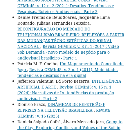
GEMInIS: v. 12 n. 2 (2021): Desafios, Tendências e
Pesquisas: Roteiros Audiovisuais - Parte 2
Denise Freitas de Deus Soares, Jacqueline Lima
Dourado, Juliana Fernandes Teixeira,
RECONFIGURAÇÃO DO MERCADO DO
TELEJORNALISMO BRASILEIRO: REFLEXÕES A PARTIR
DAS MUDANÇAS TÉCNO-ESTÉTICAS DO JORNAL
NACIONAL
,
Revista GEMInIS: v. 8 n. 1 (2017): Vídeo
Sob Demanda - novo modelo de negócio para o
audiovisual brasileiro - Parte 1
Patrícia M. F. Coelho,
Um Mapeamento do Conceito de
Jogo
,
Revista GEMInIS: v. 2 n. 1 (2011): Mobilidade:
tendências e desafios na era digital
Jefferson Valentim, Ed Porto Bezerra,
INTELIGÊNCIA
ARTIFICIAL E ARTE
,
Revista GEMInIS: v. 15 n. 1
(2024): Narrativas de IA: tendências da produção
audiovisual - Parte 2
Dionisio Brazo,
DINÂMICAS DE REPETIÇÃO E
REPRISES NA TELEVISÃO BRASILEIRA
,
Revista
GEMInIS: v. 16 (2025)
Daniela Salgado Cofré, Álvaro Mercado Jara,
Going to
the Clay: Exploring Conflicts and Values of the Soil in