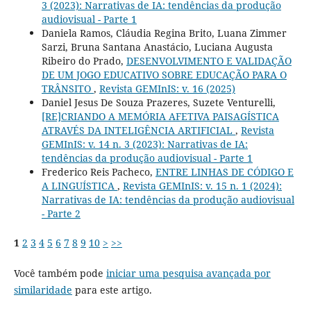
3 (2023): Narrativas de IA: tendências da produção
audiovisual - Parte 1
Daniela Ramos, Cláudia Regina Brito, Luana Zimmer
Sarzi, Bruna Santana Anastácio, Luciana Augusta
Ribeiro do Prado,
DESENVOLVIMENTO E VALIDAÇÃO
DE UM JOGO EDUCATIVO SOBRE EDUCAÇÃO PARA O
TRÂNSITO
,
Revista GEMInIS: v. 16 (2025)
Daniel Jesus De Souza Prazeres, Suzete Venturelli,
[RE]CRIANDO A MEMÓRIA AFETIVA PAISAGÍSTICA
ATRAVÉS DA INTELIGÊNCIA ARTIFICIAL
,
Revista
GEMInIS: v. 14 n. 3 (2023): Narrativas de IA:
tendências da produção audiovisual - Parte 1
Frederico Reis Pacheco,
ENTRE LINHAS DE CÓDIGO E
A LINGUÍSTICA
,
Revista GEMInIS: v. 15 n. 1 (2024):
Narrativas de IA: tendências da produção audiovisual
- Parte 2
1
2
3
4
5
6
7
8
9
10
>
>>
Você também pode
iniciar uma pesquisa avançada por
similaridade
para este artigo.