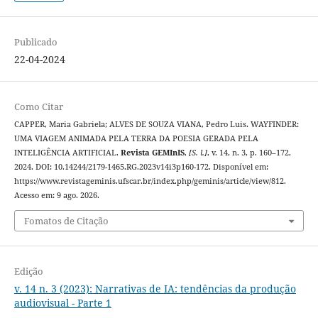
Publicado
22-04-2024
Como Citar
CAPPER, Maria Gabriela; ALVES DE SOUZA VIANA, Pedro Luis. WAYFINDER:
UMA VIAGEM ANIMADA PELA TERRA DA POESIA GERADA PELA
INTELIGÊNCIA ARTIFICIAL.
Revista GEMInIS
,
[S. l.]
, v. 14, n. 3, p. 160–172,
2024. DOI: 10.14244/2179-1465.RG.2023v14i3p160-172. Disponível em:
https://www.revistageminis.ufscar.br/index.php/geminis/article/view/812.
Acesso em: 9 ago. 2026.
Fomatos de Citação
Edição
v. 14 n. 3 (2023): Narrativas de IA: tendências da produção
audiovisual - Parte 1