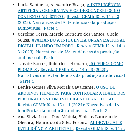
Lucia Santaella, Alexandre Braga,
A INTELIGÊNCIA
ARTIFICIAL GENERATIVA E OS DESCONCERTOS NO
CONTEXTO ARTÍSTICO
,
Revista GEMInIS: v. 14 n. 3
(2023): Narrativas de IA: tendências da produção
audiovisual - Parte 1
Carolina Terra, Márcio Carneiro dos Santos, Gisela
Sousa,
AVALIANDO A INFLUÊNCIA ORGANIZACIONAL
DIGITAL USANDO UM ROBÔ
,
Revista GEMInIS: v. 14 n.
3 (2023): Narrativas de IA: tendências da produção
audiovisual - Parte 1
Taís de Barros, Roberto Tietzmann,
ROTEIROS COMO
PROMPTS
,
Revista GEMInIS: v. 14 n. 3 (2023):
Narrativas de IA: tendências da produção audiovisual
- Parte 1
Denise Gomes Silva Morais Cavalcante,
O USO DE
ARQUIVOS FÍLMICOS PARA CONTROLAR A IDADE DOS
PERSONAGENS COM INTELIGÊNCIA ARTIFICIAL
,
Revista GEMInIS: v. 15 n. 1 (2024): Narrativas de IA:
tendências da produção audiovisual - Parte 2
Ana Silvia Lopes Davi Médola, Vinicius Laureto de
Oliveira, Henrique da Silva Pereira,
AUDIOVISUAL E
INTELIGÊNCIA ARTIFICIAL
,
Revista GEMInIS: v. 14 n.