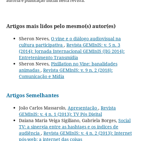
autoria e publicação inicial nesta revista.
Artigos mais lidos pelo mesmo(s) autor(es)
Sheron Neves,
O vine e o diálogo audiovisual na
cultura participativa
,
Revista GEMInIS: v. 5 n. 3
(2014): Jornada Internacional GEMInIS (JIG 2014):
Entretenimento Transmídia
Sheron Neves,
Pixillation no Vine: banalidades
animadas
,
Revista GEMInIS: v. 9 n. 2 (2018):
Comunicação e Mídia
Artigos Semelhantes
João Carlos Massarolo,
Apresentação
,
Revista
GEMInIS: v. 4 n. 1 (2013): TV Pós Digital
Daiana Maria Veiga Sigiliano, Gabriela Borges,
Social
TV: a sinergia entre as hashtags e os índices de
audiência
,
Revista GEMInIS: v. 4 n. 2 (2013): Internet
pós-web: a internet das coisas