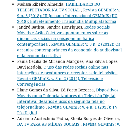
Melissa Ribeiro Almeida,
HABILIDADES DO
TELESPECTADOR NA TV SOCIAL
,
Revista GEMInIS: v.
9 n. 3 (2018): III Jornada Internacional GEMInIS (JIG
2018): Entretenimento Transmídia Multiplataforma
Jandré Batista, Sandra Henriques,
Redes Sociais
Móveis e Ação Coletiva: apontamentos sobre as
dinâmicas sociais na paisagem midiática
contemporânea
,
Revista GEMInIS: v. 3 n. 2 (2012): Os
arranjos contemporâneos da economia do audiovisual
e da economia criativa
Paula Cecília de Miranda Marques, Ana Sílvia Lopes
Davi Médola,
O uso das redes sociais online nas
interações de produtores e receptores de televisão
,
Revista GEMInIS: v. 5 n. 2 (2014): Televisão e
Convergências
Elane Gomes da Silva, Ed Porto Bezerra,
Dispositivos
Móveis como Potencializadores da Televisão Digital
Interativa: desafios e usos da segunda tela no
telejornalismo
,
Revista GEMInIS: v. 4 n. 1 (2013): TV
Pós Digital
Adriano Austeclínio Pádua, Sheila Borges de Oliveira,
DA TV PARA AS MÍDIAS SOCIAIS
,
Revista GEMInIS: v.