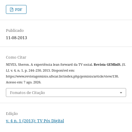
PDF
Publicado
11-08-2013
Como Citar
NEVES, Sheron. A experiência lean forward da TV social.
Revista GEMInIS
,
[S.
l.]
, v. 4, n. 1, p. 244–250, 2013. Disponível em:
https://www.revistageminis.ufscar.br/index.php/geminis/article/view/138.
Acesso em: 7 ago. 2026.
Fomatos de Citação
Edição
v. 4 n. 1 (2013): TV Pós Digital