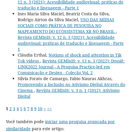
12 n. 3 (2021): Acessibilidade audiovisual: práticas de
tradução e linguagem - Parte 1
Ines Maria Silva Maciel, Beatriz Costa da Silva,
Rodrigo Airton da Silva Maciel,
USO DAS MÍDIAS
SOCIAIS COMO PRÁTICA DE PESQUISA NO
MAPEAMENTO DO ECOSSISTEMA XR NO BRASIL
,
Revista GEMInIS: v. 12 n. 3 (2021): Acessibilidade
audiovisual: práticas de tradução e linguagem - Parte
1
Cláudia Erthal,
Notions of shock and attention in Tik
Tok videos
,
Revista GEMInIS: v. 13 n. 3 (2022): Dossiê:
LINK2022 Journal - A Pesquisa Practice-led em
Comunicação e Design - Coleção Vol. 2
Sílvia Forato de Camargo, Fabio Nauras Akhras,
Promovendo a Inclusão no Ativismo Digital Através do
Cinema
,
Revista GEMInIS: v. 3 n. 1 (2012): Ativismo
Digital
1
2
3
4
5
6
7
8
9
10
>
>>
Você também pode
iniciar uma pesquisa avançada por
similaridade
para este artigo.