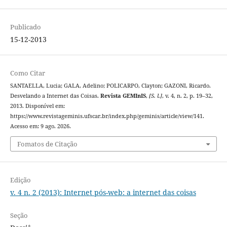
Publicado
15-12-2013
Como Citar
SANTAELLA, Lucia; GALA, Adelino; POLICARPO, Clayton; GAZONI, Ricardo.
Desvelando a Internet das Coisas.
Revista GEMInIS
,
[S. l.]
, v. 4, n. 2, p. 19–32,
2013. Disponível em:
https://www.revistageminis.ufscar.br/index.php/geminis/article/view/141.
Acesso em: 9 ago. 2026.
Fomatos de Citação
Edição
v. 4 n. 2 (2013): Internet pós-web: a internet das coisas
Seção