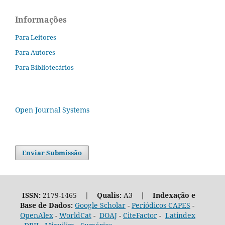
Informações
Para Leitores
Para Autores
Para Bibliotecários
Open Journal Systems
Enviar Submissão
ISSN:
2179-1465 |
Qualis:
A3 |
Indexação e
Base de Dados:
Google Scholar
-
Periódicos CAPES
-
OpenAlex
-
WorldCat
-
DOAJ
-
CiteFactor
-
Latindex