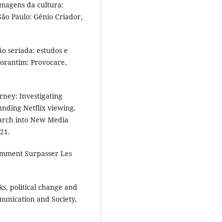
Imagens da cultura:
São Paulo: Gênio Criador,
o seriada: estudos e
otorantim: Provocare,
rney: Investigating
unding Netflix viewing.
earch into New Media
021.
Comment Surpasser Les
s, political change and
munication and Society,