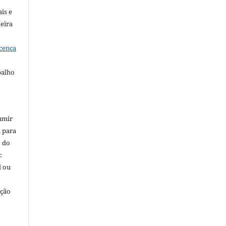
is e
meira
cença
balho
umir
, para
o do
:
l ou
ação