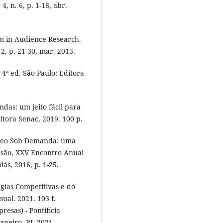
 n. 6, p. 1-18, abr.
m in Audience Research.
2, p. 21-30, mar. 2013.
4ª ed. São Paulo: Editora
as: um jeito fácil para
itora Senac, 2019. 100 p.
ídeo Sob Demanda: uma
visão, XXV Encontro Anual
ás, 2016, p. 1-25.
gias Competitivas e do
al. 2021. 103 f.
esas) - Pontifícia
aneiro, RJ, 2021.