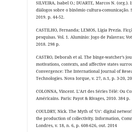
SILVEIRA, Isabel O.; DUARTE, Marcos N. (org.). 
diálogos sobre o binômio cultura-comunicação. 
2019. p. 44-52.
CASTILHO, Fernanda; LEMOS, Ligia Prezia. Ficçã
pesquisas. Vol. 1. Alumínio: Jogo de Palavras; V
2018. 298 p.
CASTRO, Deborah et al. The binge-watcher’s jou
motivations, contexts, and affective states surro
Convergence: The International Journal of Res
Technologies. Nova Iorque, v. 27, n.1, p. 3-20, 2
COLONNA, Vincent. L’Art des Séries Télé: Ou 
Américains. Paris: Payot & Rivages, 2010. 384 p.
COULDRY, Nick. The Myth of ‘Us’: digital network
the production of collectivity. Information, Com
Londres, v. 18, n. 6, p. 608-626, out. 2014