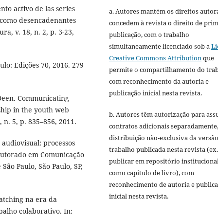
to activo de las series
a. Autores mantém os direitos autora
ón como desencadenantes
concedem à revista o direito de pri
a, v. 18, n. 2, p. 3-23,
publicação, com o trabalho
simultaneamente licenciado sob a
Li
Creative Commons Attribution
que
lo: Edições 70, 2016. 279
permite o compartilhamento do tra
com reconhecimento da autoria e
publicação inicial nesta revista.
Deen. Communicating
ship in the youth web
b. Autores têm autorização para ass
 n. 5, p. 835–856, 2011.
contratos adicionais separadamente
distribuição não-exclusiva da versã
audiovisual: processos
trabalho publicada nesta revista (ex.
Doutorado em Comunicação
publicar em repositório instituciona
e São Paulo, São Paulo, SP,
como capítulo de livro), com
reconhecimento de autoria e public
inicial nesta revista.
atching na era da
alho colaborativo. In: