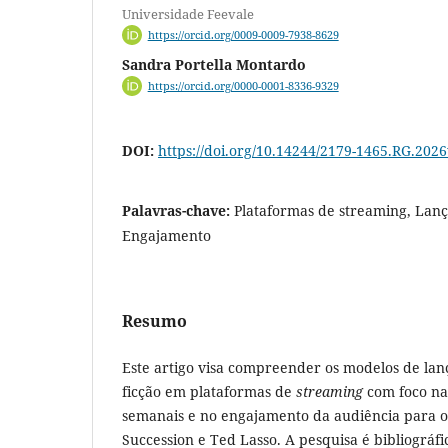
Universidade Feevale
https://orcid.org/0009-0009-7938-8629
Sandra Portella Montardo
https://orcid.org/0000-0001-8336-9329
DOI:
https://doi.org/10.14244/2179-1465.RG.202
Palavras-chave:
Plataformas de streaming, Lan
Engajamento
Resumo
Este artigo visa compreender os modelos de lan
ficção em plataformas de
streaming
com foco na 
semanais e no engajamento da audiência para o
Succession e Ted Lasso. A pesquisa é bibliográf