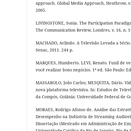
approach. Global Media Approach, Heathrow, v. 4,
2005.
LIVINGSTONE, Sonia. The Participation Paradig
The Communication Review, Londres, v. 16, n. 1-
MACHADO, Arlindo. A Televisão Levada a Sério. 
Senac, 2011. 244 p.
MARQUES, Humberto. LEVI, Renato. Funil de vend
você realizar bons negócios. 1ª ed. São Paulo: Ed
MASSAROLO, João Carlos; MESQUITA, Dário. V
nova plataforma televisiva. In: Estudos de Tele
da Compós, Goiânia: Universidade Federal de Goi
MORAES, Rodrigo Afonso de. Análise das Estraté
Desempenho na Indústria de Streaming Audiovisu
Dissertação (Mestrado em Administração de Empr
Universidade Católica do Rio de Janeiro, Rio de J