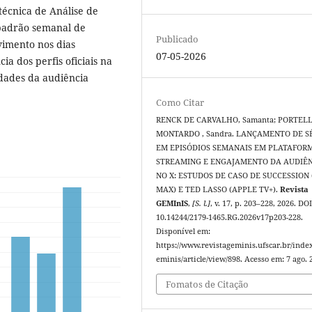
técnica de Análise de
padrão semanal de
Publicado
vimento nos dias
07-05-2026
a dos perfis oficiais na
idades da audiência
Como Citar
RENCK DE CARVALHO, Samanta; PORTEL
MONTARDO , Sandra. LANÇAMENTO DE S
EM EPISÓDIOS SEMANAIS EM PLATAFOR
STREAMING E ENGAJAMENTO DA AUDIÊ
NO X: ESTUDOS DE CASO DE SUCCESSION
MAX) E TED LASSO (APPLE TV+).
Revista
GEMInIS
,
[S. l.]
, v. 17, p. 203–228, 2026. DOI
10.14244/2179-1465.RG.2026v17p203-228.
Disponível em:
https://www.revistageminis.ufscar.br/inde
eminis/article/view/898. Acesso em: 7 ago. 
Fomatos de Citação