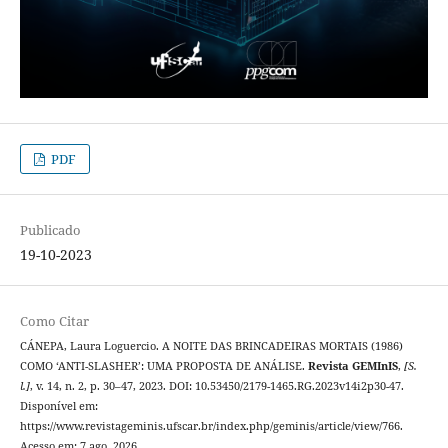
PDF
Publicado
19-10-2023
Como Citar
CÁNEPA, Laura Loguercio. A NOITE DAS BRINCADEIRAS MORTAIS (1986)
COMO ‘ANTI-SLASHER’: UMA PROPOSTA DE ANÁLISE.
Revista GEMInIS
,
[S.
l.]
, v. 14, n. 2, p. 30–47, 2023. DOI: 10.53450/2179-1465.RG.2023v14i2p30-47.
Disponível em:
https://www.revistageminis.ufscar.br/index.php/geminis/article/view/766.
Acesso em: 7 ago. 2026.