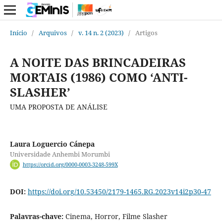
Início
/
Arquivos
/
v. 14 n. 2 (2023)
/
Artigos
A NOITE DAS BRINCADEIRAS
MORTAIS (1986) COMO ‘ANTI-
SLASHER’
UMA PROPOSTA DE ANÁLISE
Laura Loguercio Cánepa
Universidade Anhembi Morumbi
https://orcid.org/0000-0003-3248-599X
DOI:
https://doi.org/10.53450/2179-1465.RG.2023v14i2p30-47
Palavras-chave:
Cinema, Horror, Filme Slasher