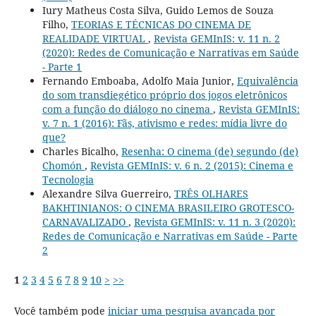
Iury Matheus Costa Silva, Guido Lemos de Souza
Filho,
TEORIAS E TÉCNICAS DO CINEMA DE
REALIDADE VIRTUAL
,
Revista GEMInIS: v. 11 n. 2
(2020): Redes de Comunicação e Narrativas em Saúde
- Parte 1
Fernando Emboaba, Adolfo Maia Junior,
Equivalência
do som transdiegético próprio dos jogos eletrônicos
com a função do diálogo no cinema
,
Revista GEMInIS:
v. 7 n. 1 (2016): Fãs, ativismo e redes: mídia livre do
que?
Charles Bicalho,
Resenha: O cinema (de) segundo (de)
Chomón
,
Revista GEMInIS: v. 6 n. 2 (2015): Cinema e
Tecnologia
Alexandre Silva Guerreiro,
TRÊS OLHARES
BAKHTINIANOS: O CINEMA BRASILEIRO GROTESCO-
CARNAVALIZADO
,
Revista GEMInIS: v. 11 n. 3 (2020):
Redes de Comunicação e Narrativas em Saúde - Parte
2
1
2
3
4
5
6
7
8
9
10
>
>>
Você também pode
iniciar uma pesquisa avançada por