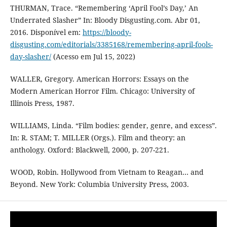
THURMAN, Trace. “Remembering ‘April Fool’s Day,’ An
Underrated Slasher” In: Bloody Disgusting.com. Abr 01,
2016. Disponível em:
https://bloody-
disgusting.com/editorials/3385168/remembering-april-fools-
day-slasher/
(Acesso em Jul 15, 2022)
WALLER, Gregory. American Horrors: Essays on the
Modern American Horror Film. Chicago: University of
Illinois Press, 1987.
WILLIAMS, Linda. “Film bodies: gender, genre, and excess”.
In: R. STAM; T. MILLER (Orgs.). Film and theory: an
anthology. Oxford: Blackwell, 2000, p. 207-221.
WOOD, Robin. Hollywood from Vietnam to Reagan… and
Beyond. New York: Columbia University Press, 2003.