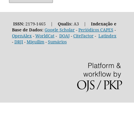
ISSN:
2179-1465 |
Qualis:
A3 |
Indexação e
Base de Dados:
Google Scholar
-
Periódicos CAPES
-
OpenAlex
-
WorldCat
-
DOAJ
-
CiteFactor
-
Latindex
-
DRJI
-
Miguilim
-
Sumários