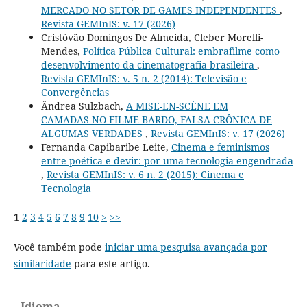
MERCADO NO SETOR DE GAMES INDEPENDENTES
,
Revista GEMInIS: v. 17 (2026)
Cristóvão Domingos De Almeida, Cleber Morelli-
Mendes,
Política Pública Cultural: embrafilme como
desenvolvimento da cinematografia brasileira
,
Revista GEMInIS: v. 5 n. 2 (2014): Televisão e
Convergências
Ândrea Sulzbach,
A MISE-EN-SCÈNE EM
CAMADAS NO FILME BARDO, FALSA CRÔNICA DE
ALGUMAS VERDADES
,
Revista GEMInIS: v. 17 (2026)
Fernanda Capibaribe Leite,
Cinema e feminismos
entre poética e devir: por uma tecnologia engendrada
,
Revista GEMInIS: v. 6 n. 2 (2015): Cinema e
Tecnologia
1
2
3
4
5
6
7
8
9
10
>
>>
Você também pode
iniciar uma pesquisa avançada por
similaridade
para este artigo.
Idioma