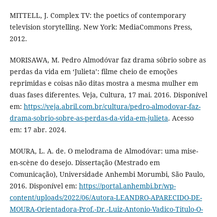
MITTELL, J. Complex TV: the poetics of contemporary
television storytelling. New York: MediaCommons Press,
2012.
MORISAWA, M. Pedro Almodóvar faz drama sóbrio sobre as
perdas da vida em ‘Julieta’: filme cheio de emoções
reprimidas e coisas não ditas mostra a mesma mulher em
duas fases diferentes. Veja, Cultura, 17 mai. 2016. Disponível
em:
https://veja.abril.com.br/cultura/pedro-almodovar-faz-
drama-sobrio-sobre-as-perdas-da-vida-em-julieta
. Acesso
em: 17 abr. 2024.
MOURA, L. A. de. O melodrama de Almodóvar: uma mise-
en-scène do desejo. Dissertação (Mestrado em
Comunicação), Universidade Anhembi Morumbi, São Paulo,
2016. Disponível em:
https://portal.anhembi.br/wp-
content/uploads/2022/06/Autora-LEANDRO-APARECIDO-DE-
MOURA-Orientadora-Prof.-Dr.-Luiz-Antonio-Vadico-Titulo-O-