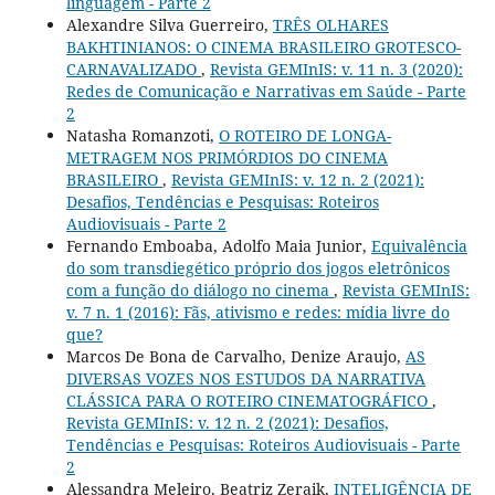
linguagem - Parte 2
Alexandre Silva Guerreiro,
TRÊS OLHARES
BAKHTINIANOS: O CINEMA BRASILEIRO GROTESCO-
CARNAVALIZADO
,
Revista GEMInIS: v. 11 n. 3 (2020):
Redes de Comunicação e Narrativas em Saúde - Parte
2
Natasha Romanzoti,
O ROTEIRO DE LONGA-
METRAGEM NOS PRIMÓRDIOS DO CINEMA
BRASILEIRO
,
Revista GEMInIS: v. 12 n. 2 (2021):
Desafios, Tendências e Pesquisas: Roteiros
Audiovisuais - Parte 2
Fernando Emboaba, Adolfo Maia Junior,
Equivalência
do som transdiegético próprio dos jogos eletrônicos
com a função do diálogo no cinema
,
Revista GEMInIS:
v. 7 n. 1 (2016): Fãs, ativismo e redes: mídia livre do
que?
Marcos De Bona de Carvalho, Denize Araujo,
AS
DIVERSAS VOZES NOS ESTUDOS DA NARRATIVA
CLÁSSICA PARA O ROTEIRO CINEMATOGRÁFICO
,
Revista GEMInIS: v. 12 n. 2 (2021): Desafios,
Tendências e Pesquisas: Roteiros Audiovisuais - Parte
2
Alessandra Meleiro, Beatriz Zeraik,
INTELIGÊNCIA DE