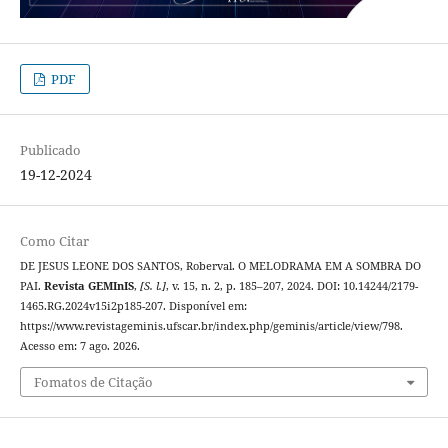
PDF
Publicado
19-12-2024
Como Citar
DE JESUS LEONE DOS SANTOS, Roberval. O MELODRAMA EM A SOMBRA DO
PAI.
Revista GEMInIS
,
[S. l.]
, v. 15, n. 2, p. 185–207, 2024. DOI: 10.14244/2179-
1465.RG.2024v15i2p185-207. Disponível em:
https://www.revistageminis.ufscar.br/index.php/geminis/article/view/798.
Acesso em: 7 ago. 2026.
Fomatos de Citação