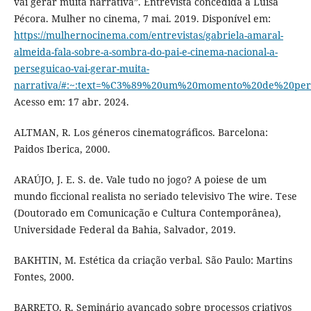
vai gerar muita narrativa”. Entrevista concedida a Luísa
Pécora. Mulher no cinema, 7 mai. 2019. Disponível em:
https://mulhernocinema.com/entrevistas/gabriela-amaral-
almeida-fala-sobre-a-sombra-do-pai-e-cinema-nacional-a-
perseguicao-vai-gerar-muita-
narrativa/#:~:text=%C3%89%20um%20momento%20de%20per
Acesso em: 17 abr. 2024.
ALTMAN, R. Los géneros cinematográficos. Barcelona:
Paidos Iberica, 2000.
ARAÚJO, J. E. S. de. Vale tudo no jogo? A poiese de um
mundo ficcional realista no seriado televisivo The wire. Tese
(Doutorado em Comunicação e Cultura Contemporânea),
Universidade Federal da Bahia, Salvador, 2019.
BAKHTIN, M. Estética da criação verbal. São Paulo: Martins
Fontes, 2000.
BARRETO, R. Seminário avançado sobre processos criativos