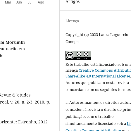
Artigos
Licença
Copyright (c) 2023 Laura Loguercio
Cánepa
mbi Morumbi
Graduação em
bi.
Este trabalho está licenciado sob um
licença
Creative Commons Attributi
ShareAlike 4.0 International License
Autores que publicam nesta revista
concordam com os seguintes termos
 Revue d´etudes
l, v. 20, n. 2-3, 2010, p.
a. Autores mantém os direitos autora
concedem à revista o direito de pri
publicação, com o trabalho
orizonte: Estronho, 2012
simultaneamente licenciado sob a
Li
Creative Commons Attribution
que