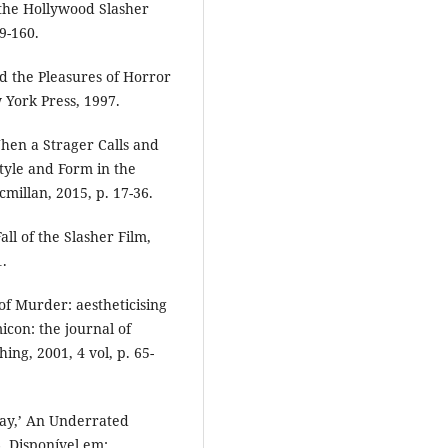
the Hollywood Slasher
9-160.
d the Pleasures of Horror
 York Press, 1997.
When a Strager Calls and
Style and Form in the
millan, 2015, p. 17-36.
ll of the Slasher Film,
.
f Murder: aestheticising
con: the journal of
ing, 2001, 4 vol, p. 65-
ay,’ An Underrated
. Disponível em: