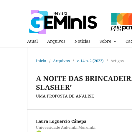
Atual
Arquivos
Notícias
Sobre
Cad
Início
/
Arquivos
/
v. 14 n. 2 (2023)
/
Artigos
A NOITE DAS BRINCADEIRA
SLASHER’
UMA PROPOSTA DE ANÁLISE
Laura Loguercio Cánepa
Universidade Anhembi Morumbi