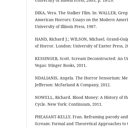
University of Hawai Press, 2005, p. 18-29.
DIKA, Vera. The Stalker Film. In: WALLER, Gre
American Horrors: Essays on the Modern Ameri
University of Illinois Press, 1987.
HAND, Richard J.; WILSON, Michael. Grand-Gui
of Horror. London: University of Exeter Press, 2
KESSINGER, Scott. Scream Deconstructed: An Un
Vegas: Stinger Books, 2011.
NDALIANIS, Angela. The Horror Sensorium: Med
Jefferson: McFarland & Company, 2012.
NOWELL, Richard. Blood Money: A History of the
Cycle. New York: Continuum, 2011.
PHEASANT-KELLY, Fran. Reframing parody and I
Scream: Formal and Theoretical Approaches to 