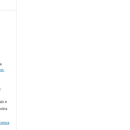
a
on-
.
:
is e
meira
cença