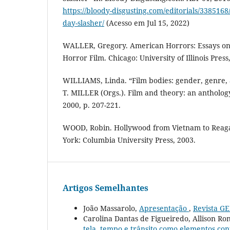
https://bloody-disgusting.com/editorials/338516
day-slasher/
(Acesso em Jul 15, 2022)
WALLER, Gregory. American Horrors: Essays o
Horror Film. Chicago: University of Illinois Press
WILLIAMS, Linda. “Film bodies: gender, genre, 
T. MILLER (Orgs.). Film and theory: an anthology
2000, p. 207-221.
WOOD, Robin. Hollywood from Vietnam to Rea
York: Columbia University Press, 2003.
Artigos Semelhantes
João Massarolo,
Apresentação
,
Revista GE
Carolina Dantas de Figueiredo, Allison Ro
tela, tempo e trânsito como elementos co