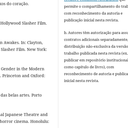
xos do coração.
permite o compartilhamento do tra
com reconhecimento da autoria e
publicação inicial nesta revista.
Hollywood Slasher Film.
b. Autores têm autorização para ass
contratos adicionais separadamente
n Awakes. In: Clayton,
distribuição não-exclusiva da versã
 Slasher Film. New York:
trabalho publicada nesta revista (ex.
publicar em repositório instituciona
como capítulo de livro), com
 Gender in the Modern
reconhecimento de autoria e public
. Princeton and Oxford:
inicial nesta revista.
as belas artes. Porto
onal Japanese Theatre and
 horror cinema. Honolulu: