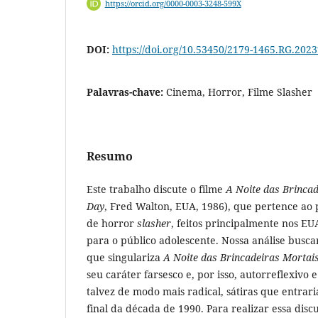
https://orcid.org/0000-0003-3248-599X
DOI:
https://doi.org/10.53450/2179-1465.RG.202
Palavras-chave:
Cinema, Horror, Filme Slasher
Resumo
Este trabalho discute o filme
A Noite das Brinca
Day
, Fred Walton, EUA, 1986), que pertence ao p
de horror
slasher
, feitos principalmente nos EU
para o público adolescente. Nossa análise busc
que singulariza
A Noite das Brincadeiras Mortai
seu caráter farsesco e, por isso, autorreflexivo e
talvez de modo mais radical, sátiras que entrar
final da década de 1990. Para realizar essa dis