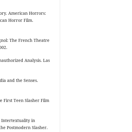
gory. American Horrors:
can Horror Film.
gnol: The French Theatre
002.
authorized Analysis. Las
ia and the Senses.
 First Teen Slasher Film
ntertextuality in
the Postmodern Slasher.