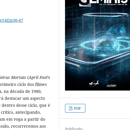
3v14i2p30-47
deiras Mortais
(
April Fool’s
rimeiro ciclo dos filmes
A, na década de 1980,
ará destacar um aspecto
s
dentro desse ciclo, que é
PDF
 crítico, antecipando,
iam em voga a partir do
cussão, recorreremos aos
Publicado