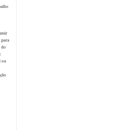
balho
umir
, para
o do
:
l ou
ação