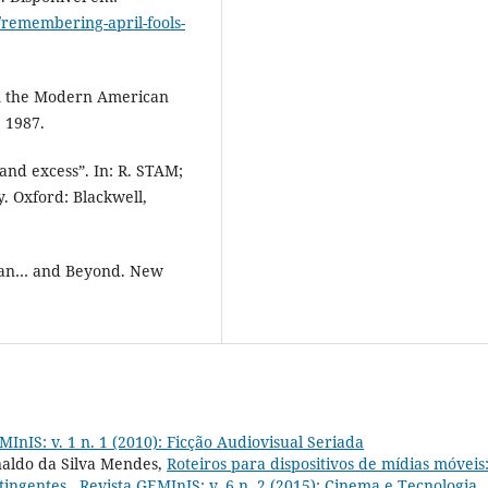
8/remembering-april-fools-
n the Modern American
, 1987.
and excess”. In: R. STAM;
. Oxford: Blackwell,
gan… and Beyond. New
MInIS: v. 1 n. 1 (2010): Ficção Audiovisual Seriada
naldo da Silva Mendes,
Roteiros para dispositivos de mídias móveis
ntingentes
,
Revista GEMInIS: v. 6 n. 2 (2015): Cinema e Tecnologia