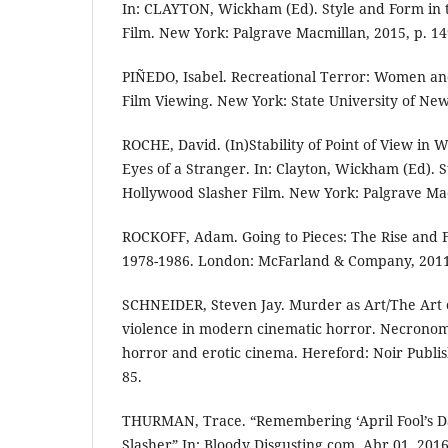
In: CLAYTON, Wickham (Ed). Style and Form in 
Film. New York: Palgrave Macmillan, 2015, p. 14
PIÑEDO, Isabel. Recreational Terror: Women an
Film Viewing. New York: State University of New
ROCHE, David. (In)Stability of Point of View in 
Eyes of a Stranger. In: Clayton, Wickham (Ed). 
Hollywood Slasher Film. New York: Palgrave Mac
ROCKOFF, Adam. Going to Pieces: The Rise and Fa
1978-1986. London: McFarland & Company, 2011
SCHNEIDER, Steven Jay. Murder as Art/The Art o
violence in modern cinematic horror. Necronomi
horror and erotic cinema. Hereford: Noir Publish
85.
THURMAN, Trace. “Remembering ‘April Fool’s D
Slasher” In: Bloody Disgusting.com. Abr 01, 2016