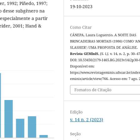
er, 1992; Piñedo, 1997;
19-10-2023
o desse subgênero na
especialmente a partir
eider, 2001; Hand &
Como Citar
CÁNEPA, Laura Loguercio. A NOITE DAS
BRINCADEIRAS MORTAIS (1986) COMO ‘AN
SLASHER’: UMA PROPOSTA DE ANÁLISE.
Revista GEMInIS
,
[S. l.]
, v. 14, n. 2, p. 30–4
DOI: 10.53450/2179-1465.RG.2023v14i2p30-
Disponível em:
https://www.revistageminis.ufscar.br/inde
eminis/article/view/766. Acesso em: 7 ago. 
Fomatos de Citação
Edição
v. 14 n. 2 (2023)
Seção