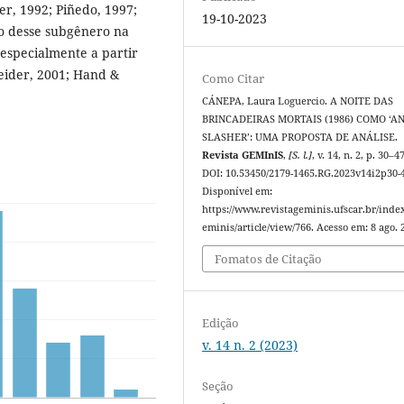
er, 1992; Piñedo, 1997;
19-10-2023
o desse subgênero na
especialmente a partir
eider, 2001; Hand &
Como Citar
CÁNEPA, Laura Loguercio. A NOITE DAS
BRINCADEIRAS MORTAIS (1986) COMO ‘AN
SLASHER’: UMA PROPOSTA DE ANÁLISE.
Revista GEMInIS
,
[S. l.]
, v. 14, n. 2, p. 30–4
DOI: 10.53450/2179-1465.RG.2023v14i2p30-
Disponível em:
https://www.revistageminis.ufscar.br/inde
eminis/article/view/766. Acesso em: 8 ago. 
Fomatos de Citação
Edição
v. 14 n. 2 (2023)
Seção