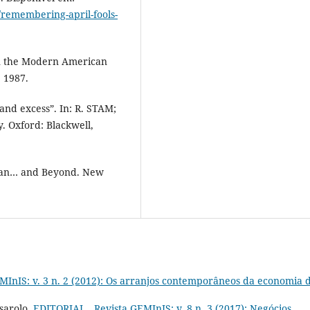
8/remembering-april-fools-
n the Modern American
, 1987.
and excess”. In: R. STAM;
. Oxford: Blackwell,
gan… and Beyond. New
MInIS: v. 3 n. 2 (2012): Os arranjos contemporâneos da economia 
sarolo,
EDITORIAL
,
Revista GEMInIS: v. 8 n. 3 (2017): Negócios,