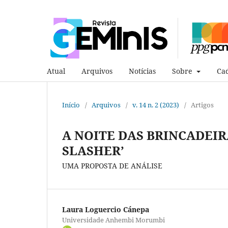
Atual
Arquivos
Notícias
Sobre
Cad
Início
/
Arquivos
/
v. 14 n. 2 (2023)
/
Artigos
A NOITE DAS BRINCADEIRA
SLASHER’
UMA PROPOSTA DE ANÁLISE
Laura Loguercio Cánepa
Universidade Anhembi Morumbi