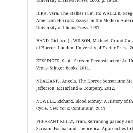
University of Hawai Press, 2005, p. 18-29.
DIKA, Vera. The Stalker Film. In: WALLER, Gre
American Horrors: Essays on the Modern Ameri
University of Illinois Press, 1987.
HAND, Richard J.; WILSON, Michael. Grand-Gui
of Horror. London: University of Exeter Press, 2
KESSINGER, Scott. Scream Deconstructed: An Un
Vegas: Stinger Books, 2011.
NDALIANIS, Angela. The Horror Sensorium: Med
Jefferson: McFarland & Company, 2012.
NOWELL, Richard. Blood Money: A History of the
Cycle. New York: Continuum, 2011.
PHEASANT-KELLY, Fran. Reframing parody and I
Scream: Formal and Theoretical Approaches to 