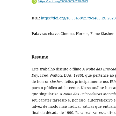
https://orcid.org/0000-0003-3248-599X
DOI:
https://doi.org/10.53450/2179-1465.RG.202
Palavras-chave:
Cinema, Horror, Filme Slasher
Resumo
Este trabalho discute o filme
A Noite das Brinca
Day
, Fred Walton, EUA, 1986), que pertence ao p
de horror
slasher
, feitos principalmente nos EU
para o público adolescente. Nossa análise busc
que singulariza
A Noite das Brincadeiras Mortai
seu caráter farsesco e, por isso, autorreflexivo e
talvez de modo mais radical, sátiras que entrar
final da década de 1990. Para realizar essa dis