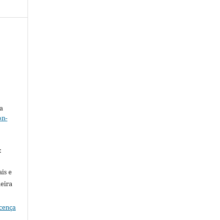
a
on-
.
:
is e
meira
cença