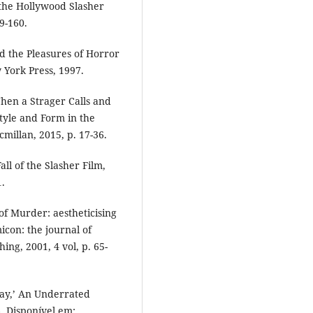
the Hollywood Slasher
9-160.
d the Pleasures of Horror
 York Press, 1997.
When a Strager Calls and
Style and Form in the
millan, 2015, p. 17-36.
ll of the Slasher Film,
.
f Murder: aestheticising
con: the journal of
ing, 2001, 4 vol, p. 65-
ay,’ An Underrated
. Disponível em: