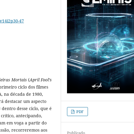
3v14i2p30-47
deiras Mortais
(
April Fool’s
rimeiro ciclo dos filmes
A, na década de 1980,
ará destacar um aspecto
s
dentro desse ciclo, que é
PDF
 crítico, antecipando,
iam em voga a partir do
cussão, recorreremos aos
Publicado