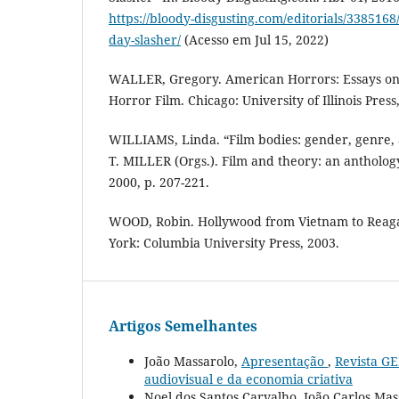
https://bloody-disgusting.com/editorials/338516
day-slasher/
(Acesso em Jul 15, 2022)
WALLER, Gregory. American Horrors: Essays o
Horror Film. Chicago: University of Illinois Press
WILLIAMS, Linda. “Film bodies: gender, genre, 
T. MILLER (Orgs.). Film and theory: an anthology
2000, p. 207-221.
WOOD, Robin. Hollywood from Vietnam to Rea
York: Columbia University Press, 2003.
Artigos Semelhantes
João Massarolo,
Apresentação
,
Revista GE
audiovisual e da economia criativa
Noel dos Santos Carvalho, João Carlos Mas