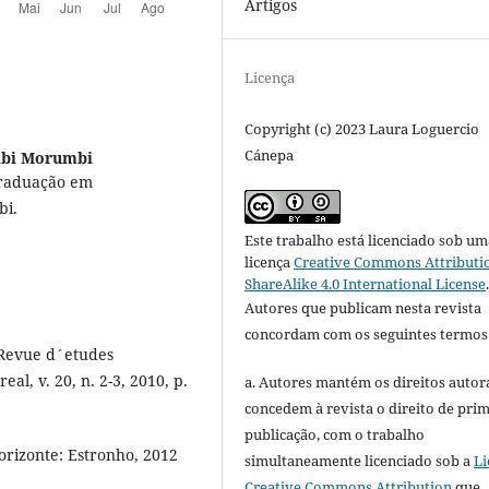
Artigos
Licença
Copyright (c) 2023 Laura Loguercio
Cánepa
mbi Morumbi
Graduação em
bi.
Este trabalho está licenciado sob um
licença
Creative Commons Attributi
ShareAlike 4.0 International License
Autores que publicam nesta revista
concordam com os seguintes termos
 Revue d´etudes
l, v. 20, n. 2-3, 2010, p.
a. Autores mantém os direitos autora
concedem à revista o direito de pri
publicação, com o trabalho
orizonte: Estronho, 2012
simultaneamente licenciado sob a
Li
Creative Commons Attribution
que