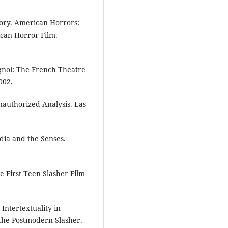
gory. American Horrors:
can Horror Film.
gnol: The French Theatre
002.
authorized Analysis. Las
ia and the Senses.
 First Teen Slasher Film
ntertextuality in
the Postmodern Slasher.