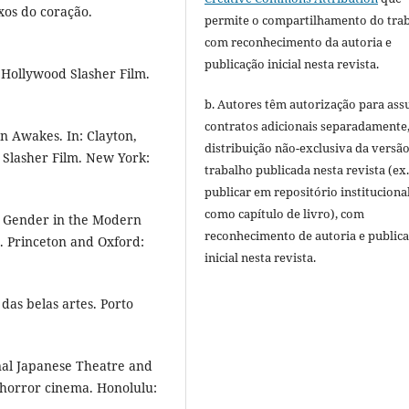
xos do coração.
permite o compartilhamento do tra
com reconhecimento da autoria e
publicação inicial nesta revista.
Hollywood Slasher Film.
b. Autores têm autorização para ass
contratos adicionais separadamente
n Awakes. In: Clayton,
distribuição não-exclusiva da versã
 Slasher Film. New York:
trabalho publicada nesta revista (ex.
publicar em repositório instituciona
como capítulo de livro), com
 Gender in the Modern
reconhecimento de autoria e public
. Princeton and Oxford:
inicial nesta revista.
as belas artes. Porto
onal Japanese Theatre and
 horror cinema. Honolulu: