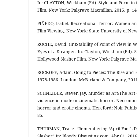
In: CLAYTON, Wickham (Ed). Style and Form in 
Film. New York: Palgrave Macmillan, 2015, p. 14
PIÑEDO, Isabel. Recreational Terror: Women an
Film Viewing. New York: State University of New
ROCHE, David. (In)Stability of Point of View in 
Eyes of a Stranger. In: Clayton, Wickham (Ed). 
Hollywood Slasher Film. New York: Palgrave Mac
ROCKOFF, Adam. Going to Pieces: The Rise and Fa
1978-1986. London: McFarland & Company, 2011
SCHNEIDER, Steven Jay. Murder as Art/The Art o
violence in modern cinematic horror. Necronomi
horror and erotic cinema. Hereford: Noir Publish
85.
THURMAN, Trace. “Remembering ‘April Fool’s D
Slasher” In: Bloody Disgusting.com. Abr 01, 2016