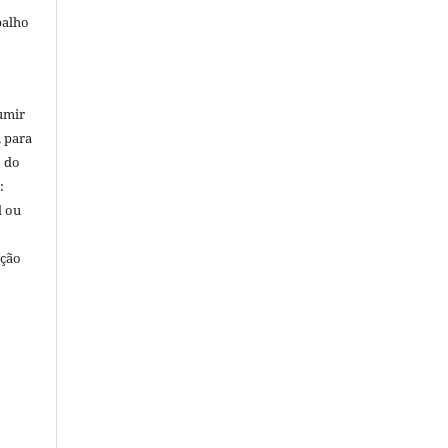
balho
umir
, para
o do
:
l ou
ação