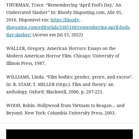
THURMAN, Trace. “Remembering ‘April Fool’s Day,’ An
Underrated Slasher” In: Bloody Disgusting.com. Abr 01,
2016. Disponível em:
https://bloody-
disgusting.com/editorials/3385168/remembering-april-fools-
day-slasher/
(Acesso em Jul 15, 2022)
WALLER, Gregory. American Horrors: Essays on the
Modern American Horror Film. Chicago: University of
Illinois Press, 1987.
WILLIAMS, Linda. “Film bodies: gender, genre, and excess”.
In: R. STAM; T. MILLER (Orgs.). Film and theory: an
anthology. Oxford: Blackwell, 2000, p. 207-221.
WOOD, Robin. Hollywood from Vietnam to Reagan… and
Beyond. New York: Columbia University Press, 2003.