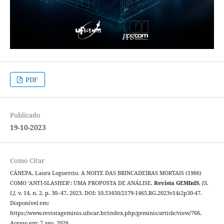
PDF
Publicado
19-10-2023
Como Citar
CÁNEPA, Laura Loguercio. A NOITE DAS BRINCADEIRAS MORTAIS (1986)
COMO ‘ANTI-SLASHER’: UMA PROPOSTA DE ANÁLISE.
Revista GEMInIS
,
[S.
l.]
, v. 14, n. 2, p. 30–47, 2023. DOI: 10.53450/2179-1465.RG.2023v14i2p30-47.
Disponível em:
https://www.revistageminis.ufscar.br/index.php/geminis/article/view/766.
Acesso em: 7 ago. 2026.