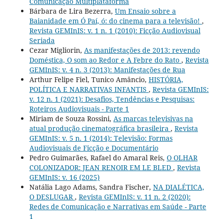
Comunicação Multiplataforma
Bárbara de Lira Bezerra,
Um Ensaio sobre a
Baianidade em Ó Paí, ó: do cinema para a televisão!
,
Revista GEMInIS: v. 1 n. 1 (2010): Ficção Audiovisual
Seriada
Cezar Migliorin,
As manifestações de 2013: revendo
Doméstica, O som ao Redor e A Febre do Rato
,
Revista
GEMInIS: v. 4 n. 3 (2013): Manifestações de Rua
Arthur Felipe Fiel, Tunico Amâncio,
HISTÓRIA,
POLÍTICA E NARRATIVAS INFANTIS
,
Revista GEMInIS:
v. 12 n. 1 (2021): Desafios, Tendências e Pesquisas:
Roteiros Audiovisuais - Parte 1
Miriam de Souza Rossini,
As marcas televisivas na
atual produção cinematográfica brasileira
,
Revista
GEMInIS: v. 5 n. 1 (2014): Televisão: Formas
Audiovisuais de Ficção e Documentário
Pedro Guimarães, Rafael do Amaral Reis,
O OLHAR
COLONIZADOR: JEAN RENOIR EM LE BLED
,
Revista
GEMInIS: v. 16 (2025)
Natália Lago Adams, Sandra Fischer,
NA DIALÉTICA,
O DESLUGAR
,
Revista GEMInIS: v. 11 n. 2 (2020):
Redes de Comunicação e Narrativas em Saúde - Parte
1