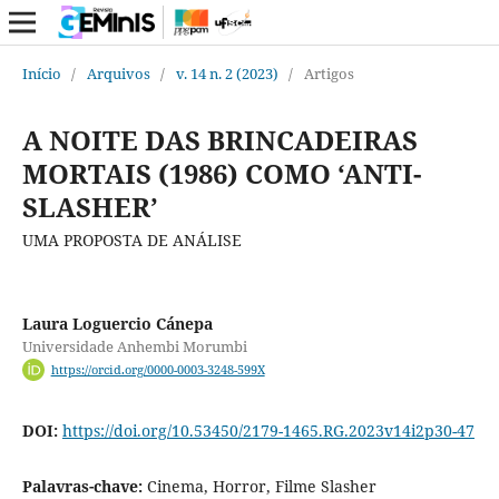
Início
/
Arquivos
/
v. 14 n. 2 (2023)
/
Artigos
A NOITE DAS BRINCADEIRAS
MORTAIS (1986) COMO ‘ANTI-
SLASHER’
UMA PROPOSTA DE ANÁLISE
Laura Loguercio Cánepa
Universidade Anhembi Morumbi
https://orcid.org/0000-0003-3248-599X
DOI:
https://doi.org/10.53450/2179-1465.RG.2023v14i2p30-47
Palavras-chave:
Cinema, Horror, Filme Slasher