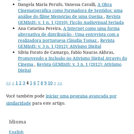
Dangela Maria Perufo, Vanessa Cavalli,
A Obra
Cinematográfica como Formadora de Sentidos: uma
análise do filme Memórias de uma Gueixa
,
Revista
GEMInIS: v. 1 n. 1 (2010): Ficção Audiovisual Seriada
Ana Catarina Pereira,
A Internet como uma forma
alternativa de distribuição - Uma entrevista com a
realizadora portuguesa Cláudia Tomaz
,
Revista
GEMInIS: v. 3 n. 1 (2012): Ativismo Digital
Sílvia Forato de Camargo, Fabio Nauras Akhras,
Promovendo a Inclusão no Ativismo Digital Através do
Cinema
,
Revista GEMInIS: v. 3 n. 1 (2012): Ativismo
Digital
<<
<
1
2
3
4
5
6
7
8
9
10
>
>>
Você também pode
iniciar uma pesquisa avançada por
similaridade
para este artigo.
Idioma
English