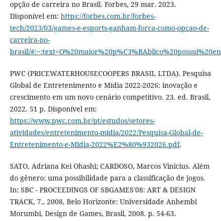
opção de carreira no Brasil. Forbes, 29 mar. 2023.
Disponível em:
https://forbes.com.br/forbes-
tech/2023/03/games-e-esports-ganham-forca-como-opcao-de-
carreira-no-
brasil/#:~:text=O%20maior%20p%C3%BAblico%20possui%20
PWC (PRICEWATERHOUSECOOPERS BRASIL LTDA). Pesquisa
Global de Entretenimento e Mídia 2022-2026: inovação e
crescimento em um novo cenário competitivo. 23. ed. Brasil,
2022. 51 p. Disponível em:
https://www.pwc.com.br/pt/estudos/setores-
atividades/entretenimento-midia/2022/Pesquisa-Global-de-
Entretenimento-e-Midia-2022%E2%80%932026.pdf
.
SATO, Adriana Kei Ohashi; CARDOSO, Marcos Vinicius. Além
do gênero: uma possibilidade para a classificação de jogos.
In: SBC - PROCEEDINGS OF SBGAMES'08: ART & DESIGN
TRACK, 7., 2008, Belo Horizonte: Universidade Anhembi
Morumbi, Design de Games, Brasil, 2008. p. 54-63.