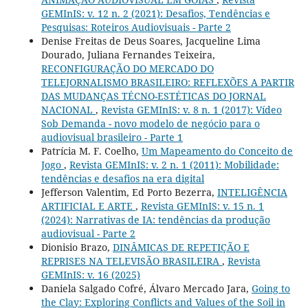
GEMInIS: v. 12 n. 2 (2021): Desafios, Tendências e
Pesquisas: Roteiros Audiovisuais - Parte 2
Denise Freitas de Deus Soares, Jacqueline Lima
Dourado, Juliana Fernandes Teixeira,
RECONFIGURAÇÃO DO MERCADO DO
TELEJORNALISMO BRASILEIRO: REFLEXÕES A PARTIR
DAS MUDANÇAS TÉCNO-ESTÉTICAS DO JORNAL
NACIONAL
,
Revista GEMInIS: v. 8 n. 1 (2017): Vídeo
Sob Demanda - novo modelo de negócio para o
audiovisual brasileiro - Parte 1
Patrícia M. F. Coelho,
Um Mapeamento do Conceito de
Jogo
,
Revista GEMInIS: v. 2 n. 1 (2011): Mobilidade:
tendências e desafios na era digital
Jefferson Valentim, Ed Porto Bezerra,
INTELIGÊNCIA
ARTIFICIAL E ARTE
,
Revista GEMInIS: v. 15 n. 1
(2024): Narrativas de IA: tendências da produção
audiovisual - Parte 2
Dionisio Brazo,
DINÂMICAS DE REPETIÇÃO E
REPRISES NA TELEVISÃO BRASILEIRA
,
Revista
GEMInIS: v. 16 (2025)
Daniela Salgado Cofré, Álvaro Mercado Jara,
Going to
the Clay: Exploring Conflicts and Values of the Soil in