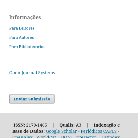
Informações
Para Leitores
Para Autores
Para Bibliotecários
Open Journal Systems
Enviar Submissão
ISSN:
2179-1465 |
Qualis:
A3 |
Indexação e
Base de Dados:
Google Scholar
-
Periódicos CAPES
-
OpenAlex
-
WorldCat
-
DOAJ
-
CiteFactor
-
Latindex