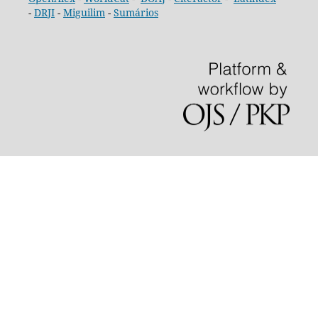
-
DRJI
-
Miguilim
-
Sumários