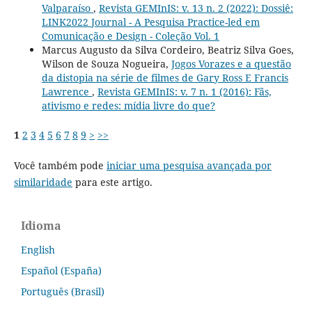
Valparaíso
,
Revista GEMInIS: v. 13 n. 2 (2022): Dossiê:
LINK2022 Journal - A Pesquisa Practice-led em
Comunicação e Design - Coleção Vol. 1
Marcus Augusto da Silva Cordeiro, Beatriz Silva Goes,
Wilson de Souza Nogueira,
Jogos Vorazes e a questão
da distopia na série de filmes de Gary Ross E Francis
Lawrence
,
Revista GEMInIS: v. 7 n. 1 (2016): Fãs,
ativismo e redes: mídia livre do que?
1
2
3
4
5
6
7
8
9
>
>>
Você também pode
iniciar uma pesquisa avançada por
similaridade
para este artigo.
Idioma
English
Español (España)
Português (Brasil)