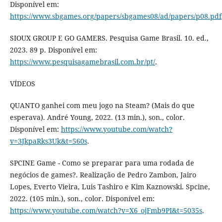
Disponível em:
https://www.sbgames.org/papers/sbgames08/ad/papers/p08.pdf
SIOUX GROUP E GO GAMERS. Pesquisa Game Brasil. 10. ed.,
2023. 89 p. Disponível em:
https://www.pesquisagamebrasil.com.br/pt/
.
VÍDEOS
QUANTO ganhei com meu jogo na Steam? (Mais do que
esperava). André Young, 2022. (13 min.), son., color.
Disponível em:
https://www.youtube.com/watch?
v=3JkpaRks3Uk&t=560s
.
SPCINE Game - Como se preparar para uma rodada de
negócios de games?. Realização de Pedro Zambon, Jairo
Lopes, Everto Vieira, Luis Tashiro e Kim Kaznowski. Spcine,
2022. (105 min.), son., color. Disponível em:
https://www.youtube.com/watch?v=X6_ojFmb9PI&t=5035s
.