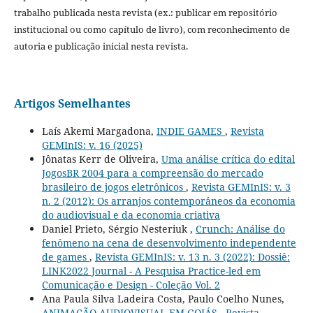
trabalho publicada nesta revista (ex.: publicar em repositório
institucional ou como capítulo de livro), com reconhecimento de
autoria e publicação inicial nesta revista.
Artigos Semelhantes
Laís Akemi Margadona,
INDIE GAMES
,
Revista
GEMInIS: v. 16 (2025)
Jônatas Kerr de Oliveira,
Uma análise crítica do edital
JogosBR 2004 para a compreensão do mercado
brasileiro de jogos eletrônicos
,
Revista GEMInIS: v. 3
n. 2 (2012): Os arranjos contemporâneos da economia
do audiovisual e da economia criativa
Daniel Prieto, Sérgio Nesteriuk ,
Crunch: Análise do
fenômeno na cena de desenvolvimento independente
de games
,
Revista GEMInIS: v. 13 n. 3 (2022): Dossiê:
LINK2022 Journal - A Pesquisa Practice-led em
Comunicação e Design - Coleção Vol. 2
Ana Paula Silva Ladeira Costa, Paulo Coelho Nunes,
ANIMAÇÃO AUDIOVISUAL EM GOIÁS
,
Revista