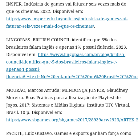
INSPER. Indústria de games vai faturar seis vezes mais do
que os cinemas. 2022. Disponível em:
https://www.insper.edu.br/noticias/industria-de-games-vai-
faturar-seis-vezes-mais-do-que-os-cinemas/
.
LINGOPASS. BRITISH COUNCIL identifica que 5% dos
brasileiros falam inglês e apenas 1% possui fluência. 2023.
Disponível em:
https://www.lingopass.com.br/blog/british-
council-identifica-que-5-dos-brasileiros-falam-ingles-e-
apenas-1-possui-
fluencia#:~:text=No%20entanto%2C%20no%20Brasil%2C%20o,
MOURÃO, Marcos Arruda; MENDONÇA JUNIOR, Glaudiney
Moreira. Boas Práticas para a Realização de Playtest de
Jogos. 2017: Sistemas e Mídias Digitais, Instituto UFC Virtual,
Brasil. 10 p. Disponível em:
https://www.sbgames.org/sbgames2017/28939arw2923/ARTES_E
PACETE, Luiz Gustavo. Games e eSports ganham força como