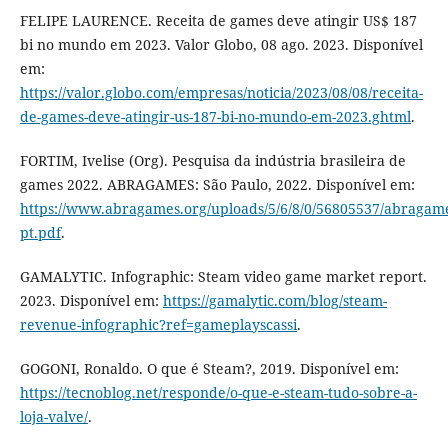
FELIPE LAURENCE. Receita de games deve atingir US$ 187
bi no mundo em 2023. Valor Globo, 08 ago. 2023. Disponível
em:
https://valor.globo.com/empresas/noticia/2023/08/08/receita-
de-games-deve-atingir-us-187-bi-no-mundo-em-2023.ghtml
.
FORTIM, Ivelise (Org). Pesquisa da indústria brasileira de
games 2022. ABRAGAMES: São Paulo, 2022. Disponível em:
https://www.abragames.org/uploads/5/6/8/0/56805537/abragam
pt.pdf
.
GAMALYTIC. Infographic: Steam video game market report.
2023. Disponível em:
https://gamalytic.com/blog/steam-
revenue-infographic?ref=gameplayscassi
.
GOGONI, Ronaldo. O que é Steam?, 2019. Disponível em:
https://tecnoblog.net/responde/o-que-e-steam-tudo-sobre-a-
loja-valve/
.