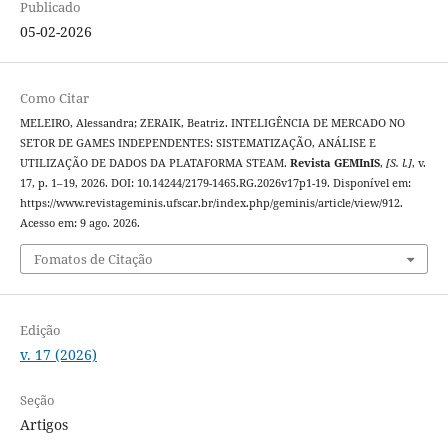
Publicado
05-02-2026
Como Citar
MELEIRO, Alessandra; ZERAIK, Beatriz. INTELIGÊNCIA DE MERCADO NO
SETOR DE GAMES INDEPENDENTES: SISTEMATIZAÇÃO, ANÁLISE E
UTILIZAÇÃO DE DADOS DA PLATAFORMA STEAM.
Revista GEMInIS
,
[S. l.]
, v.
17, p. 1–19, 2026. DOI: 10.14244/2179-1465.RG.2026v17p1-19. Disponível em:
https://www.revistageminis.ufscar.br/index.php/geminis/article/view/912.
Acesso em: 9 ago. 2026.
Fomatos de Citação
Edição
v. 17 (2026)
Seção
Artigos