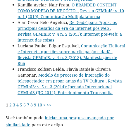
Kamilla Avelar, Nair Prata,
O BRANDED CONTENT
COMO MODELO DE NEGÓCIO:
,
Revista GEMInIS: v. 10
n. 1 (2019): Comunicação Multiplataforma
Alan César Belo Angeluci,
De 'Gads' para 'Apps': os
principais desafios da era da internet pós-web
,
Revista GEMInIS: v. 4 n. 2 (2013): Internet pós-web: a
internet das coisas
Luciana Panke, Edgar Esquivel,
Comunicação Eleitoral
e Internet - questões sobre participação cidadã
,
Revista GEMInIS: v. 4 n. 3 (2013): Manifestações de
Rua
Francisco Rolfsen Belda, Flavia Daniele Oliveira
Gamonar,
Modelo de processo de interação do
telespectador em progr amas da TV Cultura
,
Revista
GEMInIS: v. 5 n. 3 (2014): Jornada Internacional
GEMInIS (JIG 2014): Entretenimento Transmídia
1
2
3
4
5
6
7
8
9
10
>
>>
Você também pode
iniciar uma pesquisa avançada por
similaridade
para este artigo.