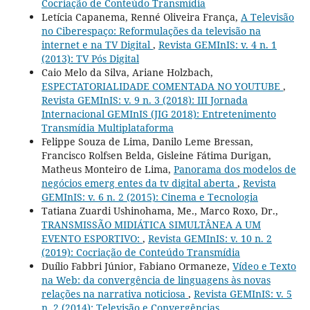
Cocriação de Conteúdo Transmídia
Letícia Capanema, Renné Oliveira França,
A Televisão
no Ciberespaço: Reformulações da televisão na
internet e na TV Digital
,
Revista GEMInIS: v. 4 n. 1
(2013): TV Pós Digital
Caio Melo da Silva, Ariane Holzbach,
ESPECTATORIALIDADE COMENTADA NO YOUTUBE
,
Revista GEMInIS: v. 9 n. 3 (2018): III Jornada
Internacional GEMInIS (JIG 2018): Entretenimento
Transmídia Multiplataforma
Felippe Souza de Lima, Danilo Leme Bressan,
Francisco Rolfsen Belda, Gisleine Fátima Durigan,
Matheus Monteiro de Lima,
Panorama dos modelos de
negócios emerg entes da tv digital aberta
,
Revista
GEMInIS: v. 6 n. 2 (2015): Cinema e Tecnologia
Tatiana Zuardi Ushinohama, Me., Marco Roxo, Dr.,
TRANSMISSÃO MIDIÁTICA SIMULTÂNEA A UM
EVENTO ESPORTIVO:
,
Revista GEMInIS: v. 10 n. 2
(2019): Cocriação de Conteúdo Transmídia
Duílio Fabbri Júnior, Fabiano Ormaneze,
Vídeo e Texto
na Web: da convergência de linguagens às novas
relações na narrativa noticiosa
,
Revista GEMInIS: v. 5
n. 2 (2014): Televisão e Convergências