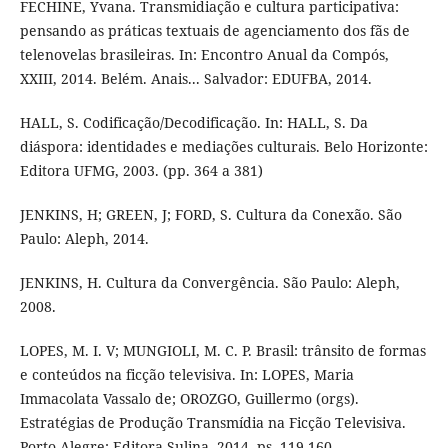
FECHINE, Yvana. Transmidiação e cultura participativa:
pensando as práticas textuais de agenciamento dos fãs de
telenovelas brasileiras. In: Encontro Anual da Compós,
XXIII, 2014. Belém. Anais... Salvador: EDUFBA, 2014.
HALL, S. Codificação/Decodificação. In: HALL, S. Da
diáspora: identidades e mediações culturais. Belo Horizonte:
Editora UFMG, 2003. (pp. 364 a 381)
JENKINS, H; GREEN, J; FORD, S. Cultura da Conexão. São
Paulo: Aleph, 2014.
JENKINS, H. Cultura da Convergência. São Paulo: Aleph,
2008.
LOPES, M. I. V; MUNGIOLI, M. C. P. Brasil: trânsito de formas
e conteúdos na ficção televisiva. In: LOPES, Maria
Immacolata Vassalo de; OROZGO, Guillermo (orgs).
Estratégias de Produção Transmídia na Ficção Televisiva.
Porto Alegre: Editora Sulina, 2014, ps. 119-160.