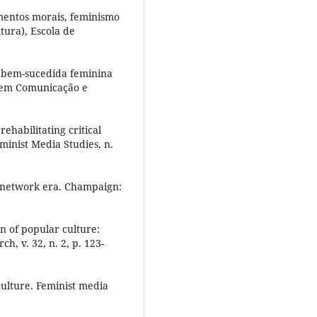
mentos morais, feminismo
ura), Escola de
a bem-sucedida feminina
o em Comunicação e
ehabilitating critical
eminist Media Studies, n.
e network era. Champaign:
 of popular culture:
, v. 32, n. 2, p. 123-
ulture. Feminist media