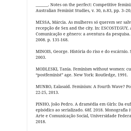
_______. Notes on the perfect: Competitive femini
Australian Feminist Studies, v. 30, n.83, pp. 3–20
MESSA, Márcia. As mulheres só querem ser salva
recepção de Sex and the city. In: ESCOSTEGUY, A
Comunicação e gênero: a aventura da pesquisa.
2008. p. 131-168.
MINOIS, George. História do riso e do escárnio.
2003.
MODLESKI, Tania. Feminism without women: cult
“postfeminist” age. New York: Routledge, 1991.
MUNRO, Ealasaid. Feminism: A Fourth Wave? Politic
22-25, 2013.
PINHO, João Pedro. A dramédia em Girls: Da eufo
episódico ao serializado. 68f. 2018. Monografia 
Arte e Comunicação Social, Universidade Federa
2018.