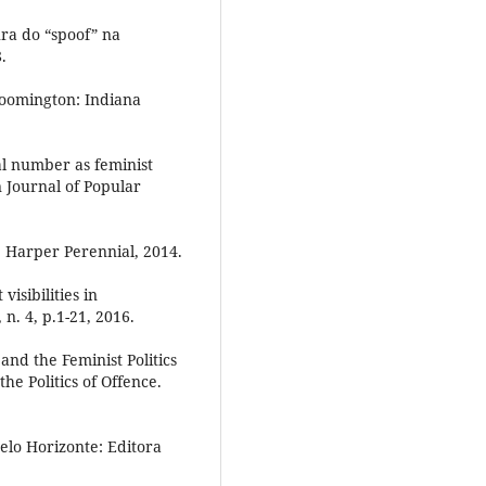
ura do “spoof” na
.
loomington: Indiana
l number as feminist
n Journal of Popular
: Harper Perennial, 2014.
isibilities in
 n. 4, p.1-21, 2016.
and the Feminist Politics
he Politics of Offence.
elo Horizonte: Editora