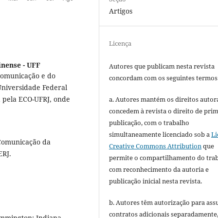
Artigos
Licença
inense - UFF
Autores que publicam nesta revista
Comunicação e do
concordam com os seguintes termos
Universidade Federal
 pela ECO-UFRJ, onde
a. Autores mantém os direitos autora
concedem à revista o direito de pri
publicação, com o trabalho
simultaneamente licenciado sob a
Li
Comunicação da
Creative Commons Attribution
que
ERJ.
permite o compartilhamento do tra
com reconhecimento da autoria e
publicação inicial nesta revista.
b. Autores têm autorização para ass
contratos adicionais separadamente
ommington: Indiana