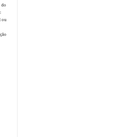
o do
:
l ou
ação