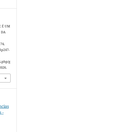
E É UM
O DA
.
274,
1p247-
x.php/g
2026.
ncias
 -