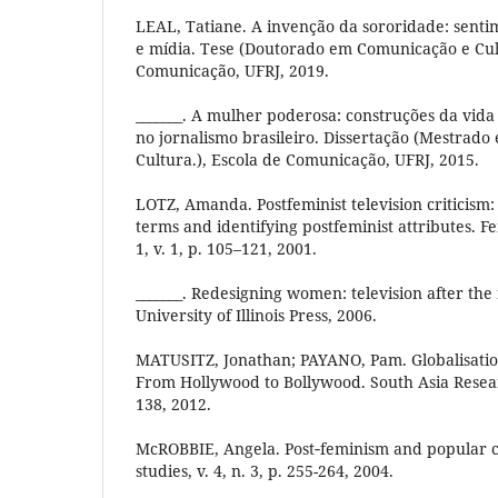
LEAL, Tatiane. A invenção da sororidade: senti
e mídia. Tese (Doutorado em Comunicação e Cult
Comunicação, UFRJ, 2019.
_______. A mulher poderosa: construções da vid
no jornalismo brasileiro. Dissertação (Mestrad
Cultura.), Escola de Comunicação, UFRJ, 2015.
LOTZ, Amanda. Postfeminist television criticism: r
terms and identifying postfeminist attributes. F
1, v. 1, p. 105–121, 2001.
_______. Redesigning women: television after th
University of Illinois Press, 2006.
MATUSITZ, Jonathan; PAYANO, Pam. Globalisation
From Hollywood to Bollywood. South Asia Research
138, 2012.
McROBBIE, Angela. Post‐feminism and popular c
studies, v. 4, n. 3, p. 255-264, 2004.