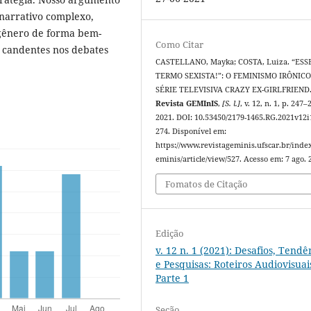
 narrativo complexo,
e gênero de forma bem-
Como Citar
 candentes nos debates
CASTELLANO, Mayka; COSTA, Luiza. “ESS
TERMO SEXISTA!”: O FEMINISMO IRÔNIC
SÉRIE TELEVISIVA CRAZY EX-GIRLFRIEND
Revista GEMInIS
,
[S. l.]
, v. 12, n. 1, p. 247–
2021. DOI: 10.53450/2179-1465.RG.2021v12i
274. Disponível em:
https://www.revistageminis.ufscar.br/inde
eminis/article/view/527. Acesso em: 7 ago. 
Fomatos de Citação
Edição
v. 12 n. 1 (2021): Desafios, Tendê
e Pesquisas: Roteiros Audiovisuais
Parte 1
Seção