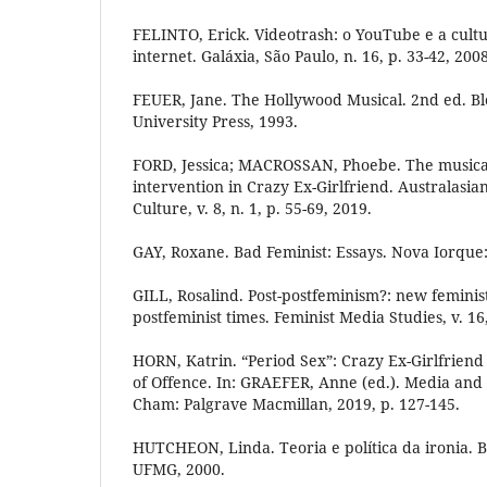
FELINTO, Erick. Videotrash: o YouTube e a cult
internet. Galáxia, São Paulo, n. 16, p. 33-42, 2008
FEUER, Jane. The Hollywood Musical. 2nd ed. B
University Press, 1993.
FORD, Jessica; MACROSSAN, Phoebe. The musica
intervention in Crazy Ex-Girlfriend. Australasia
Culture, v. 8, n. 1, p. 55-69, 2019.
GAY, Roxane. Bad Feminist: Essays. Nova Iorque
GILL, Rosalind. Post-postfeminism?: new feminist v
postfeminist times. Feminist Media Studies, v. 16,
HORN, Katrin. “Period Sex”: Crazy Ex-Girlfriend 
of Offence. In: GRAEFER, Anne (ed.). Media and t
Cham: Palgrave Macmillan, 2019, p. 127-145.
HUTCHEON, Linda. Teoria e política da ironia. B
UFMG, 2000.