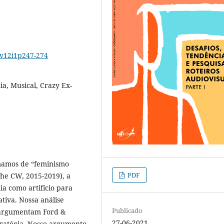
1v12i1p247-274
a, Musical, Crazy Ex-
amamos de “feminismo
PDF
The CW, 2015-2019), a
ia como artifício para
tiva. Nossa análise
Publicado
 argumentam Ford &
27-06-2021
tratégia. Nosso argumento