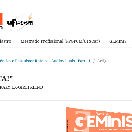
astro
Mestrado Profissional (PPGPCM/UFSCar)
GEMInIS
ndências e Pesquisas: Roteiros Audiovisuais - Parte 1
/
Artigos
TA!”
CRAZY EX-GIRLFRIEND