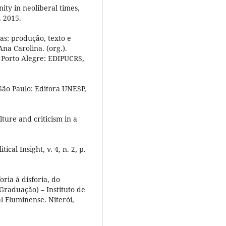
nity in neoliberal times,
, 2015.
s: produção, texto e
na Carolina. (org.).
 Porto Alegre: EDIPUCRS,
 São Paulo: Editora UNESP,
ure and criticism in a
al Insight, v. 4, n. 2, p.
ria à disforia, do
(Graduação) – Instituto de
l Fluminense. Niterói,