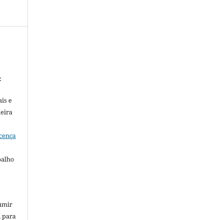
:
is e
meira
cença
balho
umir
, para