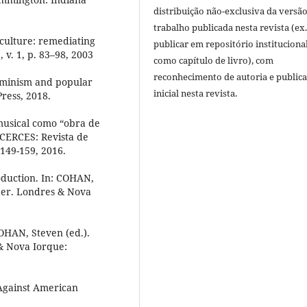
distribuição não-exclusiva da versã
trabalho publicada nesta revista (ex.
culture: remediating
publicar em repositório instituciona
 v. 1, p. 83–98, 2003
como capítulo de livro), com
reconhecimento de autoria e public
minism and popular
inicial nesta revista.
ress, 2018.
musical como “obra de
ICERCES: Revista de
 149-159, 2016.
oduction. In: COHAN,
der. Londres & Nova
OHAN, Steven (ed.).
& Nova Iorque:
Against American