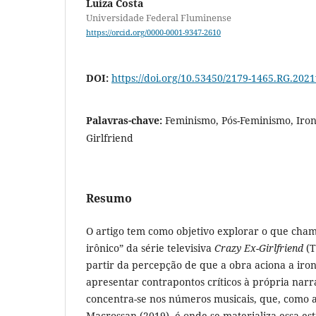
Luiza Costa
Universidade Federal Fluminense
https://orcid.org/0000-0001-9347-2610
DOI:
https://doi.org/10.53450/2179-1465.RG.202
Palavras-chave:
Feminismo, Pós-Feminismo, Ironi
Girlfriend
Resumo
O artigo tem como objetivo explorar o que ch
irônico” da série televisiva
Crazy Ex-Girlfriend
(
partir da percepção de que a obra aciona a iron
apresentar contrapontos críticos à própria narra
concentra-se nos números musicais, que, como
Macrossan (2019), é onde se materializa essa es