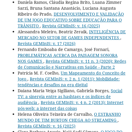
Daniela Ramos, Cláudia Regina Brito, Luana Zimmer
Sarzi, Bruna Santana Anastácio, Luciana Augusta
Ribeiro do Prado,
DESENVOLVIMENTO E VALIDAÇÃO
DE UM JOGO EDUCATIVO SOBRE EDUCAÇÃO PARA O
TRÂNSITO
,
Revista GEMInIS: v. 16 (2025)
Alessandra Meleiro, Beatriz Zeraik,
INTELIGÊNCIA DE
MERCADO NO SETOR DE GAMES INDEPENDENTES
,
Revista GEMInIS: v. 17 (2026)
Fernando Emboaba de Camargo, José Fornari,
PROBLEMÁTICAS ACERCA DA PAISAGEM SONORA
NOS GAMES
,
Revista GEMInIS: v. 11 n. 3 (2020): Redes
de Comunicação e Narrativas em Saúde - Parte 2
Patrícia M. F. Coelho,
Um Mapeamento do Conceito de
Jogo
,
Revista GEMInIS: v. 2 n. 1 (2011): Mobilidade:
tendências e desafios na era digital
Daiana Maria Veiga Sigiliano, Gabriela Borges,
Social
TV: a sinergia entre as hashtags e os índices de
audiência
,
Revista GEMInIS: v. 4 n. 2 (2013): Internet
pós-web: a internet das coisas
Helena Oliveira Teixeira de Carvalho,
O ESTRANHO
MUNDO DE TIM BURTON CHEGA AO STREAMING
,
Revista GEMInIS: v. 16 (2025)
Clara Barbosa Araujo, Naiá Sadi Câmara,
O JOGO DO