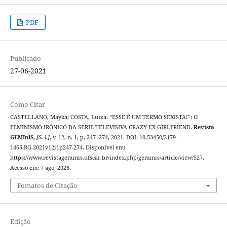
PDF
Publicado
27-06-2021
Como Citar
CASTELLANO, Mayka; COSTA, Luiza. “ESSE É UM TERMO SEXISTA!”: O
FEMINISMO IRÔNICO DA SÉRIE TELEVISIVA CRAZY EX-GIRLFRIEND.
Revista
GEMInIS
,
[S. l.]
, v. 12, n. 1, p. 247–274, 2021. DOI: 10.53450/2179-
1465.RG.2021v12i1p247-274. Disponível em:
https://www.revistageminis.ufscar.br/index.php/geminis/article/view/527.
Acesso em: 7 ago. 2026.
Fomatos de Citação
Edição