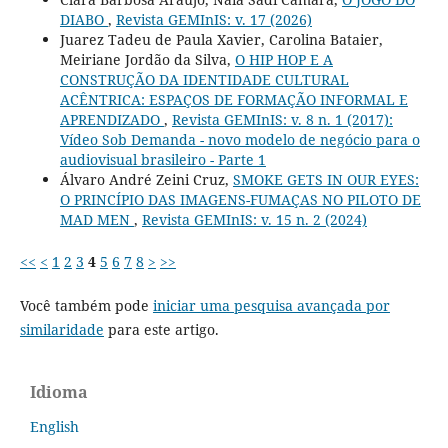
DIABO
,
Revista GEMInIS: v. 17 (2026)
Juarez Tadeu de Paula Xavier, Carolina Bataier,
Meiriane Jordão da Silva,
O HIP HOP E A
CONSTRUÇÃO DA IDENTIDADE CULTURAL
ACÊNTRICA: ESPAÇOS DE FORMAÇÃO INFORMAL E
APRENDIZADO
,
Revista GEMInIS: v. 8 n. 1 (2017):
Vídeo Sob Demanda - novo modelo de negócio para o
audiovisual brasileiro - Parte 1
Álvaro André Zeini Cruz,
SMOKE GETS IN OUR EYES:
O PRINCÍPIO DAS IMAGENS-FUMAÇAS NO PILOTO DE
MAD MEN
,
Revista GEMInIS: v. 15 n. 2 (2024)
<<
<
1
2
3
4
5
6
7
8
>
>>
Você também pode
iniciar uma pesquisa avançada por
similaridade
para este artigo.
Idioma
English