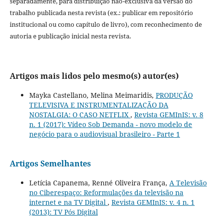
separadamente, para distribuição não-exclusiva da versão do
trabalho publicada nesta revista (ex.: publicar em repositório
institucional ou como capítulo de livro), com reconhecimento de
autoria e publicação inicial nesta revista.
Artigos mais lidos pelo mesmo(s) autor(es)
Mayka Castellano, Melina Meimaridis,
PRODUÇÃO
TELEVISIVA E INSTRUMENTALIZAÇÃO DA
NOSTALGIA: O CASO NETFLIX
,
Revista GEMInIS: v. 8
n. 1 (2017): Vídeo Sob Demanda - novo modelo de
negócio para o audiovisual brasileiro - Parte 1
Artigos Semelhantes
Letícia Capanema, Renné Oliveira França,
A Televisão
no Ciberespaço: Reformulações da televisão na
internet e na TV Digital
,
Revista GEMInIS: v. 4 n. 1
(2013): TV Pós Digital