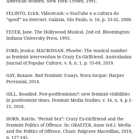
American Women. New York: Crown, 1991.
FELINTO, Erick. Videotrash: o YouTube e a cultura do
“spoof” na internet. Galáxia, São Paulo, n. 16, p. 33-42, 2008.
FEUER, Jane. The Hollywood Musical. 2nd ed. Bloomington:
Indiana University Press, 1993.
FORD, Jessica; MACROSSAN, Phoebe. The musical number
as feminist intervention in Crazy Ex-Girlfriend. Australasian
Journal of Popular Culture, v. 8, n. 1, p. 55-69, 2019.
GAY, Roxane. Bad Feminist: Essays. Nova Iorque: Harper
Perennial, 2014.
GILL, Rosalind. Post-postfeminism?: new feminist visibilities
in postfeminist times. Feminist Media Studies, v. 16, n. 4, p.1-
21, 2016.
HORN, Katrin. “Period Sex”: Crazy Ex-Girlfriend and the
Feminist Politics of Offence. In: GRAEFER, Anne (ed.). Media
and the Politics of Offence. Cham: Palgrave Macmillan, 2019,
p. 127-145.