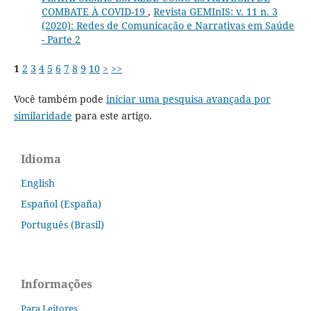
COMBATE À COVID-19
,
Revista GEMInIS: v. 11 n. 3
(2020): Redes de Comunicação e Narrativas em Saúde
- Parte 2
1
2
3
4
5
6
7
8
9
10
>
>>
Você também pode
iniciar uma pesquisa avançada por
similaridade
para este artigo.
Idioma
English
Español (España)
Português (Brasil)
Informações
Para Leitores