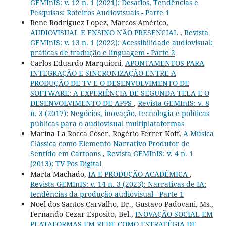
GEMInIS: v. 12 n. 1 (2021): Desafios, Tendências e
Pesquisas: Roteiros Audiovisuais - Parte 1
Rene Rodriguez Lopez, Marcos Américo,
AUDIOVISUAL E ENSINO NÃO PRESENCIAL
,
Revista
GEMInIS: v. 13 n. 1 (2022): Acessibilidade audiovisual:
práticas de tradução e linguagem - Parte 2
Carlos Eduardo Marquioni,
APONTAMENTOS PARA
INTEGRAÇÃO E SINCRONIZAÇÃO ENTRE A
PRODUÇÃO DE TV E O DESENVOLVIMENTO DE
SOFTWARE: A EXPERIÊNCIA DE SEGUNDA TELA E O
DESENVOLVIMENTO DE APPS
,
Revista GEMInIS: v. 8
n. 3 (2017): Negócios, inovação, tecnologia e políticas
públicas para o audiovisual multiplataformas
Marina La Rocca Cóser, Rogério Ferrer Koff,
A Música
Clássica como Elemento Narrativo Produtor de
Sentido em Cartoons
,
Revista GEMInIS: v. 4 n. 1
(2013): TV Pós Digital
Marta Machado,
IA E PRODUÇÃO ACADÊMICA
,
Revista GEMInIS: v. 14 n. 3 (2023): Narrativas de IA:
tendências da produção audiovisual - Parte 1
Noel dos Santos Carvalho, Dr., Gustavo Padovani, Ms.,
Fernando Cezar Esposito, Bel.,
INOVAÇÃO SOCIAL EM
PLATAFORMAS EM REDE COMO ESTRATÉGIA DE