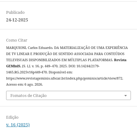
Publicado
24-12-2025
Como Citar
MARQUIONI, Carlos Eduardo. DA MATERIALIZAÇÃO DE UMA EXPERIÊNCIA
DE TV LINEAR E PRODUÇÃO DE SENTIDO ASSOCIADA PARA CONTEÚDOS
TELEVISUAIS DISPONIBILIZADOS EM MÚLTIPLAS PLATAFORMAS.
Revista
GEMInIS
,
[S. l.]
, v. 16, p. 449–470, 2025. DOI: 10.14244/2179-
1465.RG.2025v16p449-470. Disponível em:
https://www.revistageminis.ufscar.br/index.php/geminis/article/view/872.
Acesso em: 6 ago. 2026.
Fomatos de Citação
Edição
v. 16 (2025)