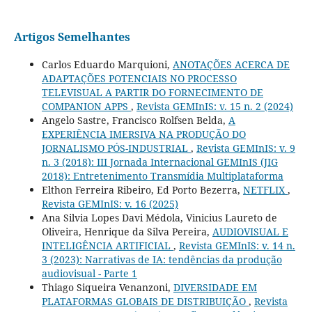
Artigos Semelhantes
Carlos Eduardo Marquioni,
ANOTAÇÕES ACERCA DE
ADAPTAÇÕES POTENCIAIS NO PROCESSO
TELEVISUAL A PARTIR DO FORNECIMENTO DE
COMPANION APPS
,
Revista GEMInIS: v. 15 n. 2 (2024)
Angelo Sastre, Francisco Rolfsen Belda,
A
EXPERIÊNCIA IMERSIVA NA PRODUÇÃO DO
JORNALISMO PÓS-INDUSTRIAL
,
Revista GEMInIS: v. 9
n. 3 (2018): III Jornada Internacional GEMInIS (JIG
2018): Entretenimento Transmídia Multiplataforma
Elthon Ferreira Ribeiro, Ed Porto Bezerra,
NETFLIX
,
Revista GEMInIS: v. 16 (2025)
Ana Silvia Lopes Davi Médola, Vinicius Laureto de
Oliveira, Henrique da Silva Pereira,
AUDIOVISUAL E
INTELIGÊNCIA ARTIFICIAL
,
Revista GEMInIS: v. 14 n.
3 (2023): Narrativas de IA: tendências da produção
audiovisual - Parte 1
Thiago Siqueira Venanzoni,
DIVERSIDADE EM
PLATAFORMAS GLOBAIS DE DISTRIBUIÇÃO
,
Revista