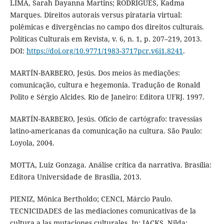
LIMA, Sarah Dayanna Martins; RODRIGUES, Kadma
Marques. Direitos autorais versus pirataria virtual:
polêmicas e divergências no campo dos direitos culturais.
Políticas Culturais em Revista, v. 6, n. 1, p. 207–219, 2013.
DOI:
https://doi.org/10.9771/1983-3717pcr.v6i1.8241
.
MARTÍN-BARBERO, Jesús. Dos meios às mediações:
comunicação, cultura e hegemonia. Tradução de Ronald
Polito e Sérgio Alcides. Rio de Janeiro: Editora UFRJ. 1997.
MARTÍN-BARBERO, Jesús. Ofício de cartógrafo: travessias
latino-americanas da comunicação na cultura. São Paulo:
Loyola, 2004.
MOTTA, Luiz Gonzaga. Análise crítica da narrativa. Brasília:
Editora Universidade de Brasília, 2013.
PIENIZ, Mônica Bertholdo; CENCI, Márcio Paulo.
TECNICIDADES de las mediaciones comunicativas de la
cultura a las mutaciones culturales. In: JACKS, Nilda;