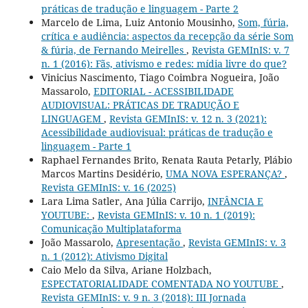
práticas de tradução e linguagem - Parte 2
Marcelo de Lima, Luiz Antonio Mousinho,
Som, fúria,
crítica e audiência: aspectos da recepção da série Som
& fúria, de Fernando Meirelles
,
Revista GEMInIS: v. 7
n. 1 (2016): Fãs, ativismo e redes: mídia livre do que?
Vinicius Nascimento, Tiago Coimbra Nogueira, João
Massarolo,
EDITORIAL - ACESSIBILIDADE
AUDIOVISUAL: PRÁTICAS DE TRADUÇÃO E
LINGUAGEM
,
Revista GEMInIS: v. 12 n. 3 (2021):
Acessibilidade audiovisual: práticas de tradução e
linguagem - Parte 1
Raphael Fernandes Brito, Renata Rauta Petarly, Plábio
Marcos Martins Desidério,
UMA NOVA ESPERANÇA?
,
Revista GEMInIS: v. 16 (2025)
Lara Lima Satler, Ana Júlia Carrijo,
INFÂNCIA E
YOUTUBE:
,
Revista GEMInIS: v. 10 n. 1 (2019):
Comunicação Multiplataforma
João Massarolo,
Apresentação
,
Revista GEMInIS: v. 3
n. 1 (2012): Ativismo Digital
Caio Melo da Silva, Ariane Holzbach,
ESPECTATORIALIDADE COMENTADA NO YOUTUBE
,
Revista GEMInIS: v. 9 n. 3 (2018): III Jornada