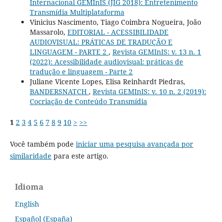
Internacional GEMInIS (JIG 2018): Entretenimento
Transmídia Multiplataforma
Vinicius Nascimento, Tiago Coimbra Nogueira, João
Massarolo,
EDITORIAL - ACESSIBILIDADE
AUDIOVISUAL: PRÁTICAS DE TRADUÇÃO E
LINGUAGEM - PARTE 2
,
Revista GEMInIS: v. 13 n. 1
(2022): Acessibilidade audiovisual: práticas de
tradução e linguagem - Parte 2
Juliane Vicente Lopes, Elisa Reinhardt Piedras,
BANDERSNATCH
,
Revista GEMInIS: v. 10 n. 2 (2019):
Cocriação de Conteúdo Transmídia
1
2
3
4
5
6
7
8
9
10
>
>>
Você também pode
iniciar uma pesquisa avançada por
similaridade
para este artigo.
Idioma
English
Español (España)