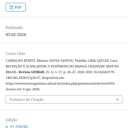
PDF
Publicado
05-02-2026
Como Citar
CARVALHO BENETI, Mateus; SOUSA SANTOS, Thátilla; LIMA SATLER, Lara.
RECEPÇÃO E SCANLATION: O FENÔMENO DO MANGÁ CHAINSAW MAN NO
BRASIL.
Revista GEMInIS
,
[S. l.]
, v. 17, p. 20–47, 2026. DOI: 10.14244/2179-
1465.RG.2026v17p20-47. Disponível em:
https://www.revistageminis.ufscar.br/index.php/geminis/article/view/916.
Acesso em: 9 ago. 2026.
Fomatos de Citação
Edição
v. 17 (2026)