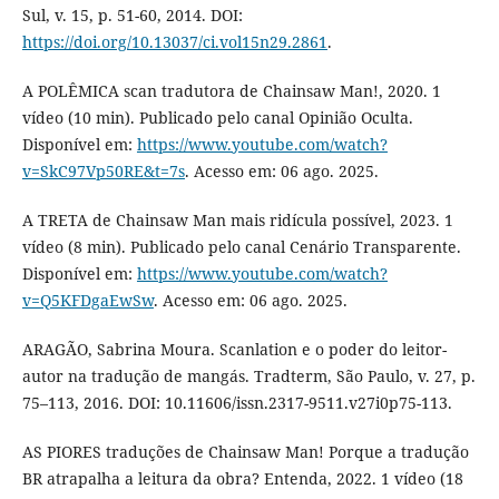
Sul, v. 15, p. 51-60, 2014. DOI:
https://doi.org/10.13037/ci.vol15n29.2861
.
A POLÊMICA scan tradutora de Chainsaw Man!, 2020. 1
vídeo (10 min). Publicado pelo canal Opinião Oculta.
Disponível em:
https://www.youtube.com/watch?
v=SkC97Vp50RE&t=7s
. Acesso em: 06 ago. 2025.
A TRETA de Chainsaw Man mais ridícula possível, 2023. 1
vídeo (8 min). Publicado pelo canal Cenário Transparente.
Disponível em:
https://www.youtube.com/watch?
v=Q5KFDgaEwSw
. Acesso em: 06 ago. 2025.
ARAGÃO, Sabrina Moura. Scanlation e o poder do leitor-
autor na tradução de mangás. Tradterm, São Paulo, v. 27, p.
75–113, 2016. DOI: 10.11606/issn.2317-9511.v27i0p75-113.
AS PIORES traduções de Chainsaw Man! Porque a tradução
BR atrapalha a leitura da obra? Entenda, 2022. 1 vídeo (18